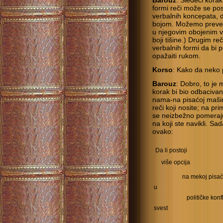
Barouz
: Sledeći korak
formi reči može se po
verbalnih koncepata, 
bojom. Možemo prevest
u njegovim obojenim vo
boji tišine.) Drugim r
verbalnih formi da bi 
opažaiti rukom.
Korso
: Kako da nek
Barouz
: Dobro, to je
korak bi bio odbacivan
nama-na pisaćoj mašin
reči koji nosite; na pr
se neizbežno pomeraju
na koji ste navikli. Sa
ovako:
Da li postoji
više opcija
na mekoj pisać
u
političke konf
svest