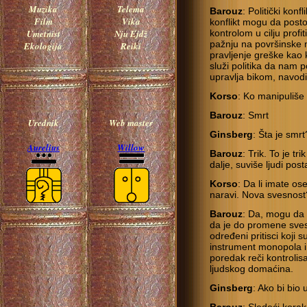
Muzika
Telema
Barouz
: Politički kon
Film
Vika
konflikt mogu da posto
Umetnist
Nju Ejdž
kontrolom u cilju profi
pažnju na površinske ma
Ekologija
Reiki
pravljenje greške kao
služi politika da nam 
upravlja bikom, navod
Korso
: Ko manipuli
Barouz
: Smrt
Urednik
Web master
Ginsberg
: Šta je smrt
Aurelius
Willow
Barouz
: Trik. To je 
dalje, suviše ljudi pos
Korso
: Da li imate o
naravi. Nova svesnost
Barouz
: Da, mogu da
da je do promene sves
određeni pritisci koji s
instrument monopola i 
poredak reči kontroli
ljudskog domaćina.
Ginsberg
: Ako bi bio 