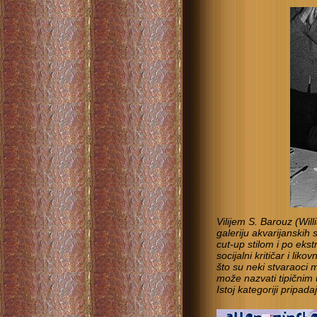
Vilijem S. Barouz (Wi
galeriju akvarijanski
cut-up stilom i po eks
socijalni kritičar i liko
što su neki stvaraoci 
može nazvati tipični
Istoj kategoriji pripad