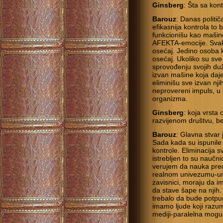
Ginsberg
: Šta sa ko
Barouz
: Danas politič
efikasnija kontrola to 
funkcionišu kao mašine,
AFEKTA-emocije. Svaka
osećaj. Jedino osoba 
osećaj. Ukoliko su sve
sprovođenju svojih du
izvan mašine koja da
eliminišu sve izvan nji
neprovereni impuls, u l
organizma.
Ginsberg
: koja vrsta
razvijenom društvu, b
Barouz
: Glavna stvar
Sada kada su ispunile
kontrole. Eliminacija 
istrebljen to su naučni
verujem da nauka pred
realnom univezumu-un
zavisnici, moraju da i
da stave šape na njih
trebalo da bude potpun
imamo ljude koji razu
mediji-paralelna mog