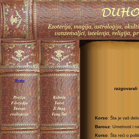
Home
razgovarali
Poezija
Kabala
Filozofija
Tarot
Drevne
Ji Đing
civilizacije
Feng Šui
Korso
: Šta je vaš del
Barouz
: Umetnost i n
Korso
: Šta reći o poli