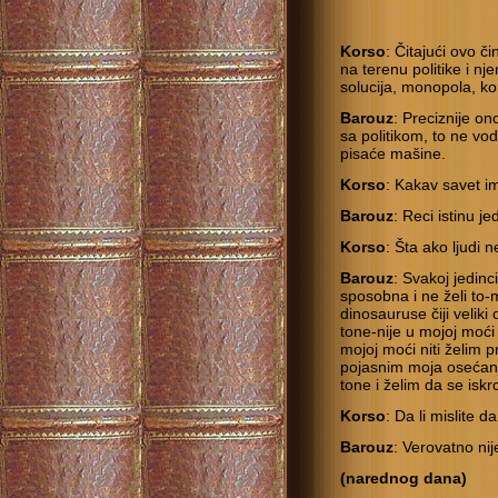
Korso
: Čitajući ovo č
na terenu politike i n
solucija, monopola, k
Barouz
: Preciznije o
sa politikom, to ne vod
pisaće mašine.
Korso
: Kakav savet i
Barouz
: Reci istinu 
Korso
: Šta ako ljudi 
Barouz
: Svakoj jedinc
sposobna i ne želi to
dinosauruse čiji veliki 
tone-nije u mojoj moći
mojoj moći niti želim
pojasnim moja osećan
tone i želim da se is
Korso
: Da li mislite
Barouz
: Verovatno ni
(narednog dana)