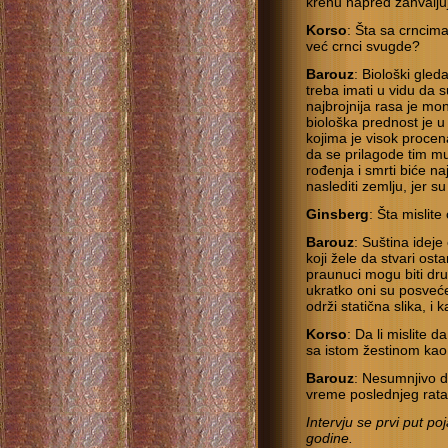
krenu napred zahvalju
Korso
: Šta sa crncima
već crnci svugde?
Barouz
: Biološki gled
treba imati u vidu da 
najbrojnija rasa je m
biološka prednost je 
kojima je visok procen
da se prilagode tim m
rođenja i smrti biće 
naslediti zemlju, jer su
Ginsberg
: Šta mislit
Barouz
: Suština ideje
koji žele da stvari os
praunuci mogu biti dru
ukratko oni su posveće
održi statična slika, i 
Korso
: Da li mislite d
sa istom žestinom ka
Barouz
: Nesumnjivo d
vreme poslednjeg rata
Intervju se prvi put po
godine.