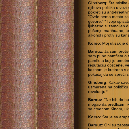
Ginsberg
: Šta mislit
njihova politika u vez
pokreti su anti-kreativn
"Ovde nema mesta za n
govore." "Tvoje spisate
ljubazno si zamoljen d
pušenje marihuane, to 
alkohol i protiv su ka
Korso
: Moj utisak je
Barouz
: Ja sam proti
sam puno pamfleta o 
pamfleta koji je umetnut
reputaciju obscene, 
kaznom je kreirana s c
pokušaj da se spreči
Ginsberg
: Kakav save
usmerena na političku 
revoluciju?
Barouz
: "Ne bih da b
mogao da predložim ikak
sa crvenom Kinom, uko
Korso
: Šta je sa ara
Barouz
: Oni su zaosta