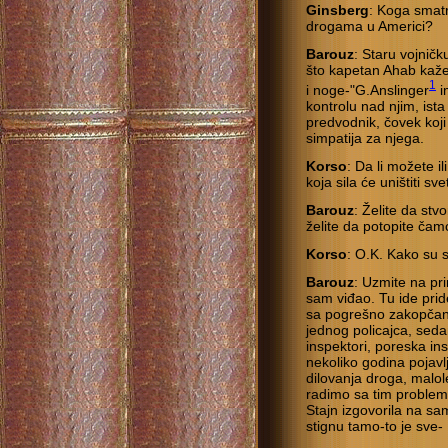
Ginsberg
: Koga smatr
drogama u Americi?
Barouz
: Staru vojnič
što kapetan Ahab kaže
1
i noge-"G.Anslinger
i
kontrolu nad njim, ist
predvodnik, čovek koj
simpatija za njega.
Korso
: Da li možete ili
koja sila će uništiti s
Barouz
: Želite da stv
želite da potopite č
Korso
: O.K. Kako su 
Barouz
: Uzmite na pr
sam viđao. Tu ide prid
sa pogrešno zakopčan
jednog policajca, seda
inspektori, poreska ins
nekoliko godina pojavl
dilovanja droga, malole
radimo sa tim problem
Stajn izgovorila na sam
stignu tamo-to je sve-