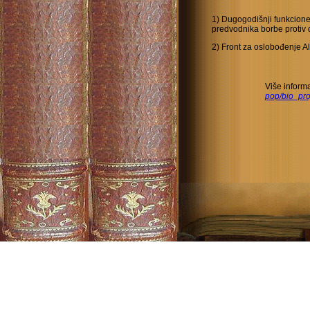
1) Dugogodišnji funkcioner
predvodnika borbe protiv 
2) Front za oslobođenje Al
Više inform
pop/bio_pro