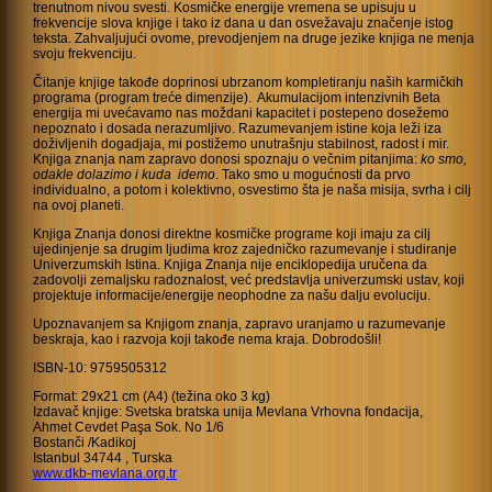
trenutnom nivou svesti. Kosmičke energije vremena se upisuju u
frekvencije slova knjige i tako iz dana u dan osvežavaju značenje istog
teksta. Zahvaljujući ovome, prevodjenjem na druge jezike knjiga ne menja
svoju frekvenciju.
Čitanje knjige takođe doprinosi ubrzanom kompletiranju naših karmičkih
programa (program treće dimenzije). Akumulacijom intenzivnih Beta
energija mi uvećavamo nas moždani kapacitet i postepeno dosežemo
nepoznato i dosada nerazumljivo. Razumevanjem istine koja leži iza
doživljenih dogadjaja, mi postižemo unutrašnju stabilnost, radost i mir.
Knjiga znanja nam zapravo donosi spoznaju o večnim pitanjima:
ko smo,
odakle dolazimo i kuda idemo
. Tako smo u mogućnosti da prvo
individualno, a potom i kolektivno, osvestimo šta je naša misija, svrha i cilj
na ovoj planeti.
Knjiga Znanja donosi direktne kosmičke programe koji imaju za cilj
ujedinjenje sa drugim ljudima kroz zajedničko razumevanje i studiranje
Univerzumskih Istina. Knjiga Znanja nije enciklopedija uručena da
zadovolji zemaljsku radoznalost, već predstavlja univerzumski ustav, koji
projektuje informacije/energije neophodne za našu dalju evoluciju.
Upoznavanjem sa Knjigom znanja, zapravo uranjamo u razumevanje
beskraja, kao i razvoja koji takođe nema kraja. Dobrodošli!
ISBN-10: 9759505312
Format: 29x21 cm (A4) (težina oko 3 kg)
Izdavač knjige: Svetska bratska unija Mevlana Vrhovna fondacija,
Ahmet Cevdet Paşa Sok. No 1/6
Bostanči /Kadikoj
Istanbul 34744 , Turska
www.dkb-mevlana.org.tr