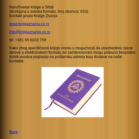
Naručivanje knjige u Srbiji
(dostupna u sveska formatu, broj stranica: 633)
Kontakt grupa Knjige Znanja
www.knjigaznanja.co.rs
info@knjigaznanja.co.rs
tel: +381 65 6033 759
Kako zbog specifičnosti knjige nismo u mogućnosti da obezbedimo njene
delove u elektronskom formatu svi zainteresovani mogu potpuno besplatno
dobiti uvodna poglavlja na poštansku adresu koju dostave na naše
kontakte.
Back