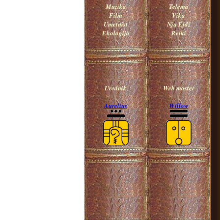
Muzika
Telema
Film
Vika
Umetnist
Nju Ejdž
Ekologija
Reiki
Urednik
Web master
Aurelius
Willow