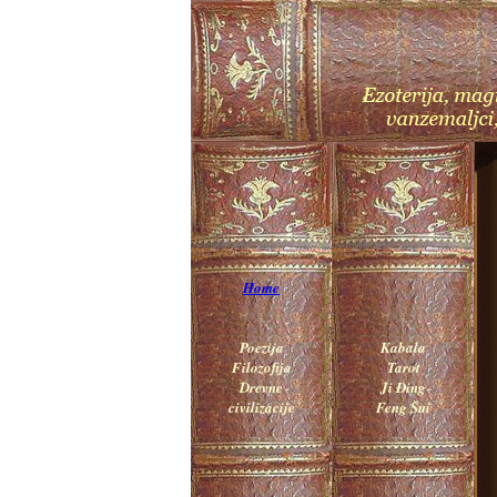
Home
Poezija
Kabala
Filozofija
Tarot
Drevne
Ji Đing
civilizacije
Feng Šui