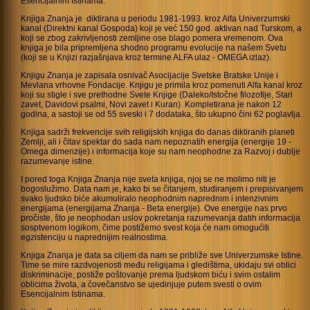
Esencijalnim Istinama.
Knjiga Znanja je diktirana u periodu 1981-1993. kroz Alfa Univerzumski
kanal (Direktni kanal Gospoda) koji je već 150 god. aktivan nad Turskom, a
koji se zbog zakrivljenosti zemljine ose blago pomera vremenom. Ova
knjiga je bila pripremljena shodno programu evolucije na našem Svetu
(koji se u Knjizi razjašnjava kroz termine ALFA ulaz - OMEGA izlaz).
Knjigu Znanja je zapisala osnivač Asocijacije Svetske Bratske Unije i
Mevlana vrhovne Fondacije. Knjigu je primila kroz pomenuti Alfa kanal kroz
koji su stigle i sve prethodne Svete Knjige (Daleko/Istočne filozofije, Stari
zavet, Davidovi psalmi, Novi zavet i Kuran). Kompletirana je nakon 12
godina, a sastoji se od 55 sveski i 7 dodataka, što ukupno čini 62 poglavlja.
Knjiga sadrži frekvencije svih religijskih knjiga do danas diktiranih planeti
Zemlji, ali i čitav spektar do sada nam nepoznatih energija (energije 19 -
Omega dimenzije) i informacija koje su nam neophodne za Razvoj i dublje
razumevanje istine.
I pored toga Knjiga Znanja nije sveta knjiga, njoj se ne molimo niti je
bogoslužimo. Data nam je, kako bi se čitanjem, studiranjem i prepisivanjem
svako ljudsko biće akumuliralo neophodnim naprednim i intenzivnim
energijama (energijama Znanja - Beta energije). Ove energije nas prvo
pročiste, što je neophodan uslov pokretanja razumevanja datih informacija
sosptvenom logikom, čime postižemo svest koja će nam omogućiti
egzistenciju u naprednijim realnostima.
Knjiga Znanja je data sa ciljem da nam se približe sve Univerzumske Istine.
Time se mire razdvojenosti među religijama i gledištima, ukidaju svi oblici
diskriminacije, postiže poštovanje prema ljudskom biću i svim ostalim
oblicima života, a čovečanstvo se ujedinjuje putem svesti o ovim
Esencijalnim Istinama.