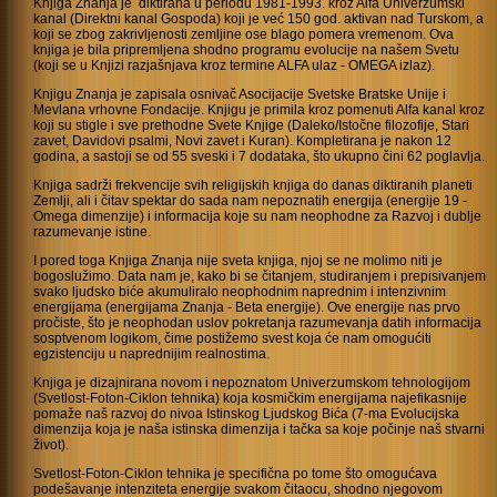
Knjiga Znanja je diktirana u periodu 1981-1993. kroz Alfa Univerzumski
kanal (Direktni kanal Gospoda) koji je već 150 god. aktivan nad Turskom, a
koji se zbog zakrivljenosti zemljine ose blago pomera vremenom. Ova
knjiga je bila pripremljena shodno programu evolucije na našem Svetu
(koji se u Knjizi razjašnjava kroz termine ALFA ulaz - OMEGA izlaz).
Knjigu Znanja je zapisala osnivač Asocijacije Svetske Bratske Unije i
Mevlana vrhovne Fondacije. Knjigu je primila kroz pomenuti Alfa kanal kroz
koji su stigle i sve prethodne Svete Knjige (Daleko/Istočne filozofije, Stari
zavet, Davidovi psalmi, Novi zavet i Kuran). Kompletirana je nakon 12
godina, a sastoji se od 55 sveski i 7 dodataka, što ukupno čini 62 poglavlja.
Knjiga sadrži frekvencije svih religijskih knjiga do danas diktiranih planeti
Zemlji, ali i čitav spektar do sada nam nepoznatih energija (energije 19 -
Omega dimenzije) i informacija koje su nam neophodne za Razvoj i dublje
razumevanje istine.
I pored toga Knjiga Znanja nije sveta knjiga, njoj se ne molimo niti je
bogoslužimo. Data nam je, kako bi se čitanjem, studiranjem i prepisivanjem
svako ljudsko biće akumuliralo neophodnim naprednim i intenzivnim
energijama (energijama Znanja - Beta energije). Ove energije nas prvo
pročiste, što je neophodan uslov pokretanja razumevanja datih informacija
sosptvenom logikom, čime postižemo svest koja će nam omogućiti
egzistenciju u naprednijim realnostima.
Knjiga je dizajnirana novom i nepoznatom Univerzumskom tehnologijom
(Svetlost-Foton-Ciklon tehnika) koja kosmičkim energijama najefikasnije
pomaže naš razvoj do nivoa Istinskog Ljudskog Bića (7-ma Evolucijska
dimenzija koja je naša istinska dimenzija i tačka sa koje počinje naš stvarni
život).
Svetlost-Foton-Ciklon tehnika je specifična po tome što omogućava
podešavanje intenziteta energije svakom čitaocu, shodno njegovom