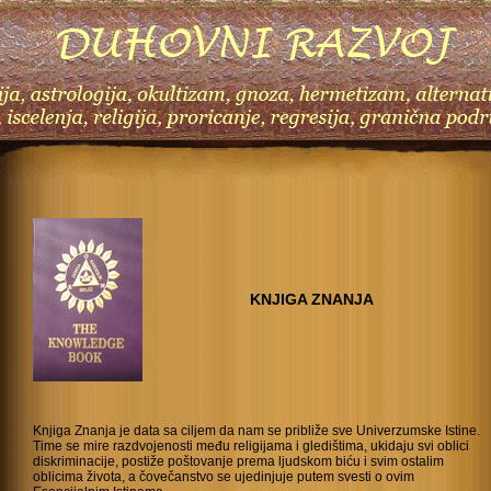
KNJIGA ZNANJA
Knjiga Znanja je data sa ciljem da nam se približe sve Univerzumske Istine.
Time se mire razdvojenosti među religijama i gledištima, ukidaju svi oblici
diskriminacije, postiže poštovanje prema ljudskom biću i svim ostalim
oblicima života, a čovečanstvo se ujedinjuje putem svesti o ovim