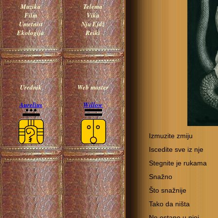
Muzika
Telema
Film
Vika
Umetnist
Nju Ejdž
Ekologija
Reiki
Urednik
Web master
Aurelius
Willow
Izmuzite zmiju
Iscedite sve iz nje
Stegnite je rukama
Snažno
Što snažnije
Tako da ništa
Ne ostane u njoj