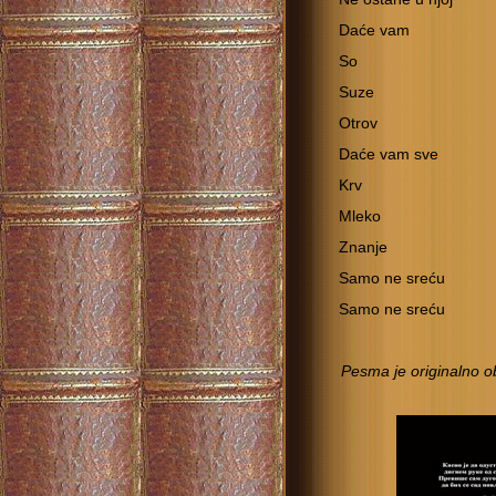
Daće vam
So
Suze
Otrov
Daće vam sve
Krv
Mleko
Znanje
Samo ne sreću
Samo ne sreću
Pesma je originalno ob