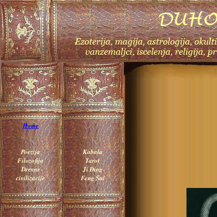
Home
Poezija
Kabala
Filozofija
Tarot
Drevne
Ji Đing
civilizacije
Feng Šui