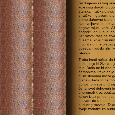
razlikujemo razvoj rase
koje nisu dovoljno dob
eterska i fizička glava
s fizičkom glavom, u pr
prime duhovne istine, 
zadovoljavajuće prihvać
odgovarajuću vezu. Ali
dogoditi, oni u budućno
Jer razvoj rase će stv
dušama, koje nisu ništa
moći da prime olabavlje
poseban ljudski izliv, 
razvoja.
Treba imati nešto, da 
dušu, koja bi živela u
telo. Duša ne bi više r
demonima i tako dalje
ovim stvarima može go
olabavi, tada to ne mo
duhovnom svetu. Ovaj 
će taj svet duhovnih b
pripremali kroz poučav
kakav izlaz pri odnosu
pozvani da u budućnos
budućeg razvoja. Tako
svoje zadatke za buduć