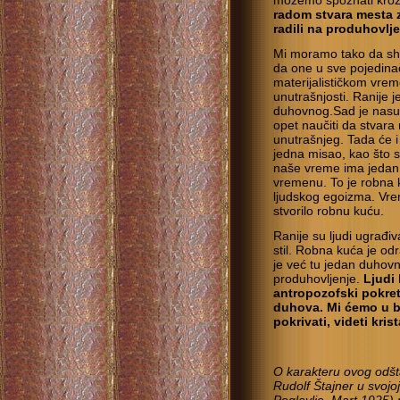
možemo spoznati kroz
radom stvara mesta z
radili na produhovlj
Mi moramo tako da shv
da one u sve pojedina
materijalističkom vrem
unutrašnjosti. Ranije 
duhovnog.Sad je nasu
opet naučiti da stvara
unutrašnjeg. Tada će i
jedna misao, kao što su
naše vreme ima jedan 
vremenu. To je robna k
ljudskog egoizma. Vreme
stvorilo robnu kuću.
Ranije su ljudi ugrađi
stil. Robna kuća je od
je već tu jedan duhovni
produhovljenje.
Ljudi 
antropozofski pokret
duhova. Mi ćemo u b
pokrivati, videti kri
O karakteru ovog odšt
Rudolf Štajner u svojoj 