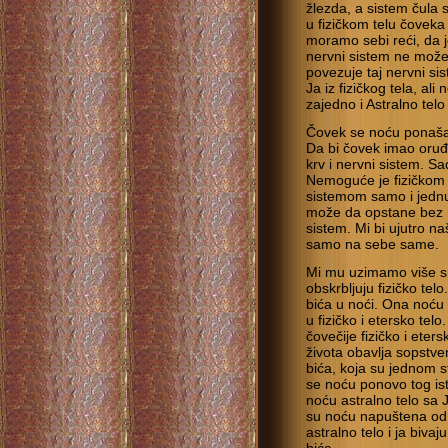
žlezda, a sistem čula s
u fizičkom telu čoveka 
moramo sebi reći, da j
nervni sistem ne može 
povezuje taj nervni sis
Ja iz fizičkog tela, ali 
zajedno i Astralno telo
Čovek se noću ponaša
Da bi čovek imao oruđe
krv i nervni sistem. Sa
Nemoguće je fizičkom t
sistemom samo i jednu 
može da opstane bez nj
sistem. Mi bi ujutro naš
samo na sebe same.
Mi mu uzimamo više sna
obskrbljuju fizičko tel
bića u noći. Ona noću p
u fizičko i etersko te
čovečije fizičko i eter
života obavlja sopstven
bića, koja su jednom st
se noću ponovo tog ist
noću astralno telo sa J
su noću napuštena od a
astralno telo i ja biva