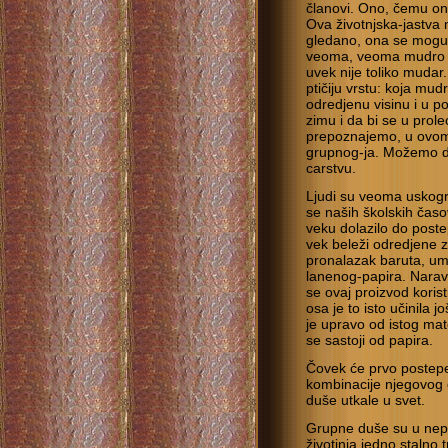
članovi. Ono, čemu one
Ova životnjska-jastva
gledano, ona se mogu p
veoma, veoma mudro b
uvek nije toliko muda
ptičiju vrstu: koja mu
odredjenu visinu i u p
zimu i da bi se u prol
prepoznajemo, u ovom 
grupnog-ja. Možemo d
carstvu.
Ljudi su veoma uskogr
se naših školskih časo
veku dolazilo do post
vek beleži odredjene z
pronalazak baruta, um
lanenog-papira. Narav
se ovaj proizvod kori
osa je to isto učinila 
je upravo od istog mat
se sastoji od papira.
Čovek će prvo postepe
kombinacije njegovog
duše utkale u svet.
Grupne duše su u nepr
životinja jedno stalno