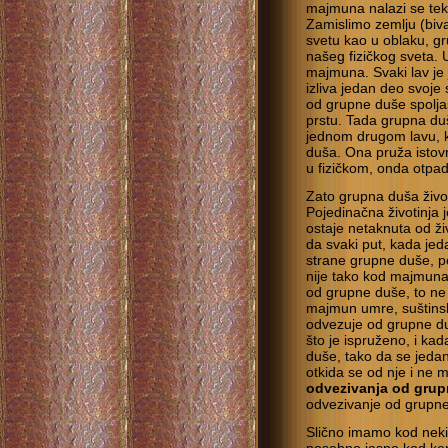
majmuna nalazi se te
Zamislimo zemlju (biva
svetu kao u oblaku, gr
našeg fizičkog sveta.
majmuna. Svaki lav je 
izliva jedan deo svoj
od grupne duše spolja
prstu. Tada grupna duš
jednom drugom lavu, k
duša. Ona pruža istovr
u fizičkom, onda otpa
Zato grupna duša život
Pojedinačna životinja 
ostaje netaknuta od živ
da svaki put, kada jeda
strane grupne duše, p
nije tako kod majmuna.
od grupne duše, to ne
majmun umre, suštinsk
odvezuje od grupne d
što je ispruženo, i k
duše, tako da se jeda
otkida se od nje i ne 
odvezivanja od gru
odvezivanje od grupn
Slično imamo kod nekih