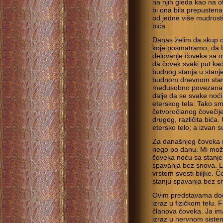
na njih gleda kao na ot
bi ona bila prepustena
od jedne više mudrosti
bića .
Danas želim da skup ov
koje posmatramo, da b
delovanje čoveka sa o
da čovek svaki put kad
budnog stanja u stanj
budnom dnevnom stanju
međusobno povezana,
dalje da se svake noći a
eterskog tela. Tako sm
četvoročlanog čovečije
drugog, različita bića. 
etersko telo; a izvan su
Za današnjeg čoveka n
nego po danu. Mi može
čoveka noću sa stanjem 
spavanja bez snova. L
vrstom svesti biljke.
stanju spavanja bez s
Ovim predstavama doda
izraz u fizičkom telu. F
članova čoveka. Ja ima 
izraz u nervnom sistem