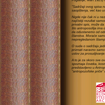
Poglavlje, Mart 1925) 
"Sadržaji ovog spisa n
saopštenja, već kao 
Nigde nije čak ni u ne
najčistiji rezultat sam
privatni spis, može da 
što antroposofija ima
da odustanemo od odr
članstva.
Moraće samo 
nepregledanom štamp
O suda o sadržaju jed
priznati naravno samo 
uslov za prosudjivanje
A to je za skoro sve 
spoznaja čoveka, kosm
predstavljeno u Antropo
"antropozofske priče"