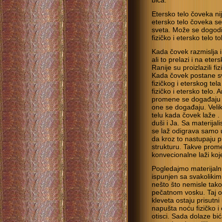
bića.
Etersko telo čoveka nije
etersko telo čoveka se
sveta. Može se dogodi
fizičko i etersko telo 
Kada čovek razmislja 
ali to prelazi i na eters
Ranije su proizlazili fiz
Kada čovek postane sve
fizičkog i eterskog tela
fizičko i etersko telo
promene se događaju u 
one se događaju. Veli
telu kada čovek laže .
duši i Ja. Sa materijal
se laž odigrava samo u
da kroz to nastupaju p
strukturu. Takve prom
konvecionalne laži koj
Pogledajmo materijaln
ispunjen sa svakolikim
nešto što nemisle tako,
pečatnom vosku. Taj ot
kleveta ostaju prisutni
napušta noću fizičko i 
otisci. Sada dolaze bić