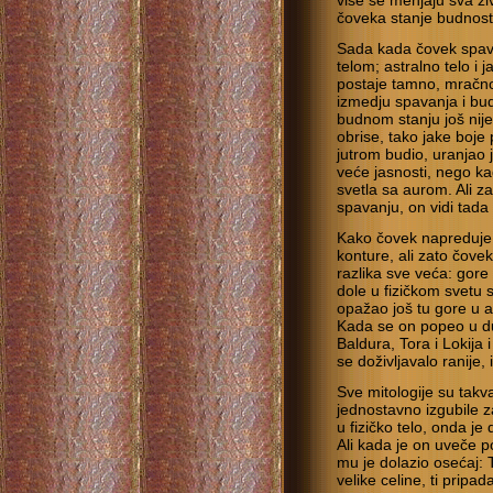
više se menjaju sva ži
čoveka stanje budnosti
Sada kada čovek spava,
telom; astralno telo i 
postaje tamno, mračno
izmedju spavanja i budn
budnom stanju još nije
obrise, tako jake boje
jutrom budio, uranjao 
veće jasnosti, nego k
svetla sa aurom. Ali z
spavanju, on vidi tada
Kako čovek napreduje, 
konture, ali zato čove
razlika sve veća: gor
dole u fizičkom svetu 
opažao još tu gore u as
Kada se on popeo u du
Baldura, Tora i Lokija i
se doživljavalo ranije, 
Sve mitologije su tak
jednostavno izgubile z
u fizičko telo, onda je 
Ali kada je on uveče 
mu je dolazio osećaj: T
velike celine, ti pripad