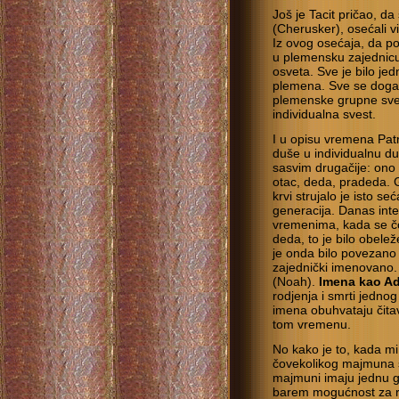
Još je Tacit pričao, da
(Cherusker), osećali 
Iz ovog osećaja, da p
u plemensku zajednicu,
osveta. Sve je bilo jed
plemena. Sve se dogad
plemenske grupne sves
individualna svest.
I u opisu vremena Pat
duše u individualnu d
sasvim drugačije: ono 
otac, deda, pradeda. Gr
krvi strujalo je isto s
generacija. Danas int
vremenima, kada se čov
deda, to je bilo obel
je onda bilo povezano kr
zajednički imenovano. 
(Noah).
Imena kao A
rodjenja i smrti jednog
imena obuhvataju čitav
tom vremenu.
No kako je to, kada m
čovekolikog majmuna 
majmuni imaju jednu g
barem mogućnost za r