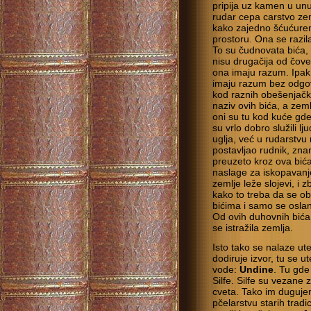
pripija uz kamen u unut
rudar cepa carstvo zem
kako zajedno šćućure
prostoru. Ona se razil
To su čudnovata bića,
nisu drugačija od čove
ona imaju razum. Ipak 
imaju razum bez odgov
kod raznih obešenjačk
naziv ovih bića, a zem
oni su tu kod kuće gd
su vrlo dobro služili l
uglja, već u rudarstvu
postavljao rudnik, znan
preuzeto kroz ova bića
naslage za iskopavanje
zemlje leže slojevi, i 
kako to treba da se o
bićima i samo se osla
Od ovih duhovnih bića 
se istražila zemlja.
Isto tako se nalaze ut
dodiruje izvor, tu se u
vode:
Undine
. Tu gde 
Silfe. Silfe su vezan
cveta. Tako im duguje
pčelarstvu starih trad