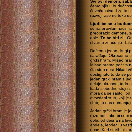
Svi ovi demoni, sabla
ćemo njih u budućnosti
čovečanstva. I za to s
razvoj rase ne teku u
Ljudi će se u budućno
se na pravilan način r
preobrazio demone, sa
dole.
To će biti zli
. On
stvarno značenje. Tako
Daćemo jedan drugi p
sarađuje. Okrećemo po
grčki hram. Misao hram
Misao hrama počiva na
šta stub nosi. Nikad v
dostignuto to da se po
jedan grčki hram s j
deluje ukrasno, tada on
kada slobodno stoji i 
mora da se sastoji od
gvozdeni stub, koji je 
stub, to nas obmanjuje
Jedan grčki hram je je
razumeti, ako bi sebi
dole, od desna na levo
anđela, lebdeći u vaz
nose. Kod starih slika