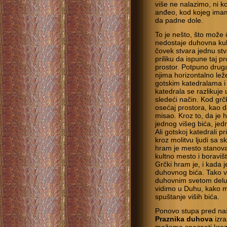
više ne nalazimo, ni ko
anđeo, kod kojeg ima
da padne dole.
To je nešto, što može
nedostaje duhovna kult
čovek stvara jednu st
priliku da ispune taj 
prostor. Potpuno drug
njima horizontalno le
gotskim katedralama i
katedrala se razlikuj
sledeći način. Kod gr
osećaj prostora, kao d
misao. Kroz to, da je 
jednog višeg bića, je
Ali gotskoj katedrali p
kroz molitvu ljudi sa s
hram je mesto stanova
kultno mesto i boraviš
Grčki hram je, i kada
duhovnog bića. Tako vi
duhovnim svetom delu
vidimo u Duhu, kako mo
spuštanje viših bića.
Ponovo stupa pred na
Praznika duhova
izra