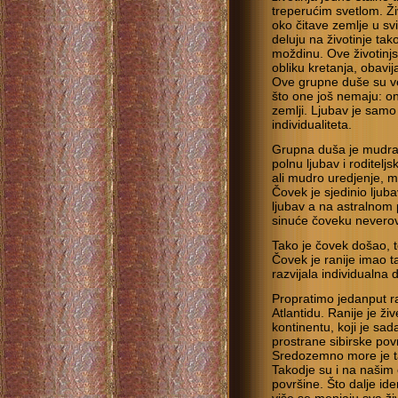
treperućim svetlom. Ži
oko čitave zemlje u s
deluju na životinje ta
moždinu. Ove životinj
obliku kretanja, obavij
Ove grupne duše su ve
što one još nemaju: on
zemlji. Ljubav je sa
individualiteta.
Grupna duša je mudra, 
polnu ljubav i roditeljs
ali mudro uredjenje, m
Čovek je sjedinio ljuba
ljubav a na astralnom
sinuće čoveku nevero
Tako je čovek došao, 
Čovek je ranije imao 
razvijala individualna 
Propratimo jedanput r
Atlantidu. Ranije je ži
kontinentu, koji je sa
prostrane sibirske pov
Sredozemno more je ta
Takodje su i na našim
površine. Što dalje i