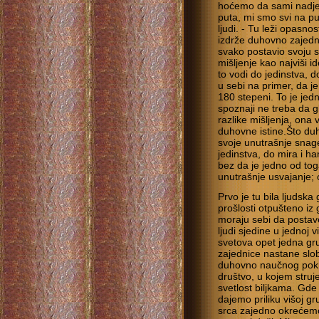
hoćemo da sami nadjemo
puta, mi smo svi na pu
ljudi. - Tu leži opasn
izdrže duhovno zajedn
svako postavio svoju s
mišljenje kao najviši id
to vodi do jedinstva, 
u sebi na primer, da je 
180 stepeni. To je jed
spoznaji ne treba da g
razlike mišljenja, ona 
duhovne istine.Što duh
svoje unutrašnje snag
jedinstva, do mira i ha
bez da je jedno od to
unutrašnje usvajanje; 
Prvo je tu bila ljudsk
prošlosti otpušteno iz 
moraju sebi da postav
ljudi sjedine u jednoj 
svetova opet jedna gr
zajednice nastane slo
duhovno naučnog pokre
društvo, u kojem struj
svetlost biljkama. Gde 
dajemo priliku višoj g
srca zajedno okrećemo