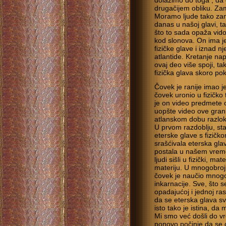
dolazimo do toga , da
drugačijem obliku. Zam
Moramo ljude tako zamis
danas u našoj glavi, t
što to sada opaža vidov
kod slonova. On ima j
fizičke glave i iznad nj
atlantide. Kretanje na
ovaj deo više spoji, t
fizička glava skoro pok
Čovek je ranije imao j
čovek uronio u fizičko 
je on video predmete
uopšte video ove grani
atlanskom dobu razlok
U prvom razdoblju, staro
eterske glave s fizičk
srašćivala eterska gla
postala u našem vremen
ljudi sišli u fizički, ma
materiju. U mnogobroj
čovek je naučio mnog
inkarnacije. Sve, što 
opadajućoj i jednoj rast
da se eterska glava sv
isto tako je istina, d
Mi smo već došli do v
ponovo počinje da se 