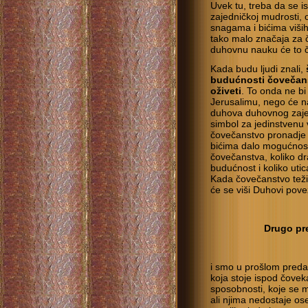
Uvek tu, treba da se i
zajedničkoj mudrosti, 
snagama i bićima viših
tako malo značaja za 
duhovnu nauku će to č
Kada budu ljudi znali,
budućnosti čovečan
oživeti
. To onda ne bi
Jerusalimu, nego će na
duhova duhovnog zajed
simbol za jedinstvenu 
čovečanstvo pronadje u 
bićima dalo mogućnost 
čovečanstva, koliko dr
budućnost i koliko utic
Kada čovečanstvo teži
će se viši Duhovi pov
Drugo pre
i smo u prošlom preda
koja stoje ispod čovek
sposobnosti, koje se 
ali njima nedostaje os