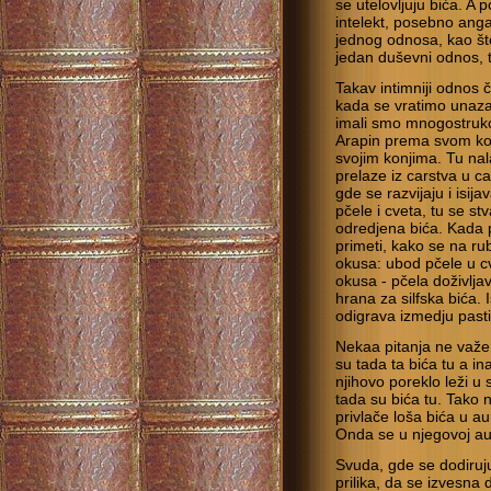
se utelovljuju bića. A 
intelekt, posebno ang
jednog odnosa, kao što
jedan duševni odnos, t
Takav intimniji odnos
kada se vratimo unaza
imali smo mnogostruko
Arapin prema svom kon
svojim konjima. Tu nal
prelaze iz carstva u ca
gde se razvijaju i isij
pčele i cveta, tu se st
odredjena bića. Kada p
primeti, kako se na ru
okusa: ubod pčele u c
okusa - pčela doživljav
hrana za silfska bića. 
odigrava izmedju past
Nekaa pitanja ne važe
su tada ta bića tu a i
njihovo poreklo leži 
tada su bića tu. Tako n
privlače loša bića u a
Onda se u njegovoj aur
Svuda, gde se dodiruju
prilika, da se izvesna