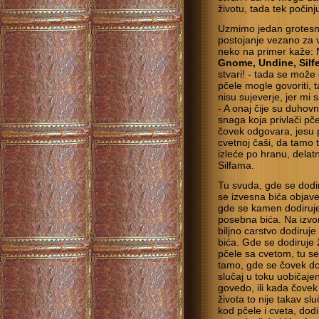
životu, tada tek počinj
Uzmimo jedan grotesni 
postojanje vezano za v
neko na primer kaže: N
Gnome, Undine, Silf
stvari! - tada se može 
pčele mogle govoriti,
nisu sujeverje, jer mi
- A onaj čije su duhovn
snaga koja privlači pče
čovek odgovara, jesu p
cvetnoj čaši, da tamo t
izleće po hranu, delatn
Silfama.
Tu svuda, gde se dodir
se izvesna bića objave
gde se kamen dodiruje
posebna bića. Na izvo
biljno carstvo dodiruj
bića. Gde se dodiruje ži
pčele sa cvetom, tu se
tamo, gde se čovek dod
slučaj u toku uobičaje
govedo, ili kada čove
života to nije takav s
kod pčele i cveta, dodi