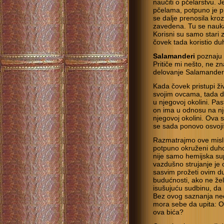
naučiti o pčelarstvu. 
pčelama, potpuno je p
se dalje prenosila kroz
zavedena. Tu se nauka
Korisni su samo stari z
čovek tada koristio du
Salamanderi
poznaju 
Pritiče mi nešto, ne z
delovanje Salamander
Kada čovek pristupi živ
svojim ovcama, tada d
u njegovoj okolini. Pa
on ima u odnosu na n
njegovoj okolini. Ova 
se sada ponovo osvoji
Razmatrajmo ove misli
potpuno okruženi duho
nije samo hemijska su
vazdušno strujanje je 
sasvim prožeti ovim d
budućnosti, ako ne žel
isušujuću sudbinu, da
Bez ovog saznanja neć
mora sebe da upita: O
ova bića?