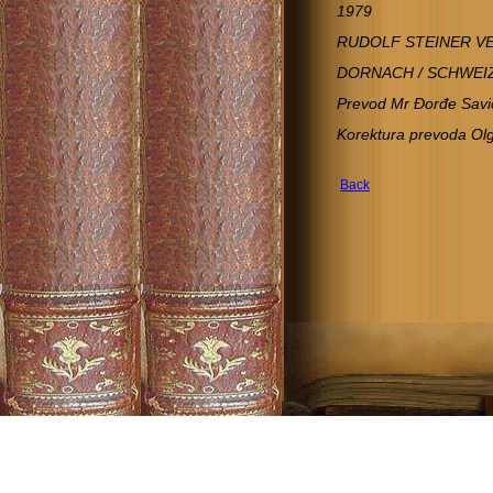
1979
RUDOLF STEINER V
DORNACH / SCHWEI
Prevod Mr Đorđe Savi
Korektura prevoda Ol
Back