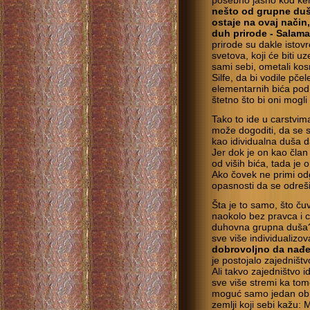
posebno jasno kod ke
nešto od grupne duše
ostaje na ovaj način
duh prirode - Salama
prirode su dakle istov
svetova, koji će biti uz
sami sebi, ometali kos
Silfe, da bi vodile pče
elementarnih bića pod 
štetno što bi oni mogli
Tako to ide u carstvi
može dogoditi, da se 
kao idividualna duša d
Jer dok je on kao član
od viših bića, tada je
Ako čovek ne primi od
opasnosti da se odreši.
Šta je to samo, što ču
naokolo bez pravca i c
duhovna grupna duša?
sve više individualizov
dobrovoljno da
nađ
je postojalo zajedništ
Ali takvo zajedništvo i
sve više stremi ka tom
moguć samo jedan obrnu
zemlji koji sebi kažu: