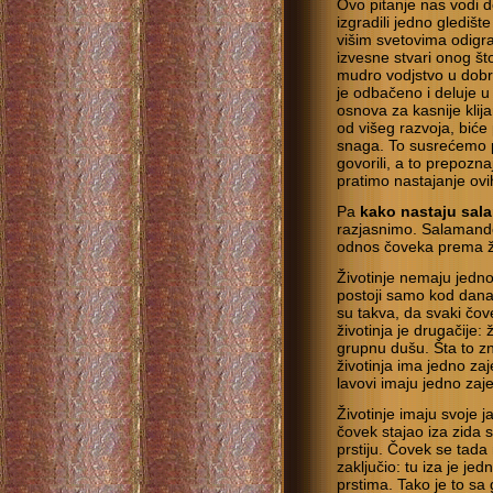
Ovo pitanje nas vodi 
izgradili jedno glediš
višim svetovima odigra
izvesne stvari onog što
mudro vodjstvo u dobr
je odbačeno i deluje 
osnova za kasnije klija
od višeg razvoja, biće
snaga. To susrećemo 
govorili, a to prepoz
pratimo nastajanje ovi
Pa
kako nastaju sal
razjasnimo. Salamande
odnos čoveka prema živ
Životinje nemaju jedno
postoji samo kod dana
su takva, da svaki čov
životinja je drugačije:
grupnu dušu. Šta to z
životinja ima jedno zaj
lavovi imaju jedno zaje
Životinje imaju svoje j
čovek stajao iza zida s
prstiju. Čovek se tada
zaključio: tu iza je je
prstima. Tako je to sa