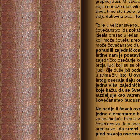
grupnoj duši. Mi stvar
koju se može uteloviti
život, time što nešto r
sidju duhovna bića.
To
To je u veličanstvenoj
čovečanstvo, da pokaž
ideala prešao u jedan
koji može čoveku pre
može čovečanstvo da 
ponudili zajedničko
istine nam je postav
zajedničko osećanje ko
broja ljudi koji su se o
ljudi, čije duše još p
u svima živi isto.
U ov
istog osećaja daju o
jedna viša, zajednič
koje kažu, da se Sve
razdeljuje kao vatreni
čovečanstvo budućn
Ne nadje li čovek ov
jedno elementarno b
za spuštajuća bića iz 
čovečanstvu data snag
predstave i
da stremi
plod razvoja ove sna