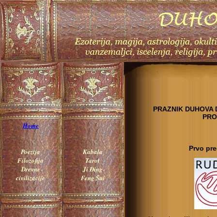
PRAZNIK DUHOVA 
PRO
Home
Prvo pre
Poezija
Kabala
Filozofija
Tarot
Drevne
Ji Đing
civilizacije
Feng Šui