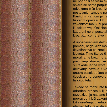
ne podnosi sa višim s
stvara se nešto potpun
odvezana bića kroz fiz
postojanje, izmedju na
Fantom
. Fantom je na
fizičkom opažaju. Oni 
zakonitostima. Oni pro
ljudski razvoj. Oni čin
kada oni ne bi postojal
kroz laž, licemerstvo i 
A upoznavanjem delov
pomoći, nego kroz mor
čovečanstvo će znati, š
klevetu. Time što se či
moral, a ne kroz mora
postojanja stvaraju se
su takođe jedna vrsta 
delovanje čoveka. Uveč
unutra otisak pečata od
čovek ujutro ponovo uvl
fizičkog tela.
Takođe se može isto tak
određeni procesi u lju
razvezivanja nastanu k
nepravedni loši zakoni
loša uređenja u jedno
etersko telo, tako da 