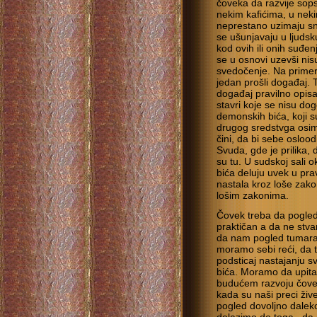
čoveka da razvije sops
nekim kafićima, u neki
neprestano uzimaju sn
se ušunjavaju u ljudsk
kod ovih ili onih suđe
se u osnovi uzevši nisu
svedočenje. Na primer:
jedan prošli događaj. T
događaj pravilno opisa
stavri koje se nisu dog
demonskih bića, koji 
drugog sredstvga osim 
čini, da bi sebe oslood
Svuda, gde je prilika, 
su tu. U sudskoj sali 
bića deluju uvek u pra
nastala kroz loše zako
lošim zakonima.
Čovek treba da pogled
praktičan a da ne stv
da nam pogled tumara 
moramo sebi reći, da
podsticaj nastajanju s
bića. Moramo da upita
budućem razvoju čove
kada su naši preci ži
pogled dovoljno daleko