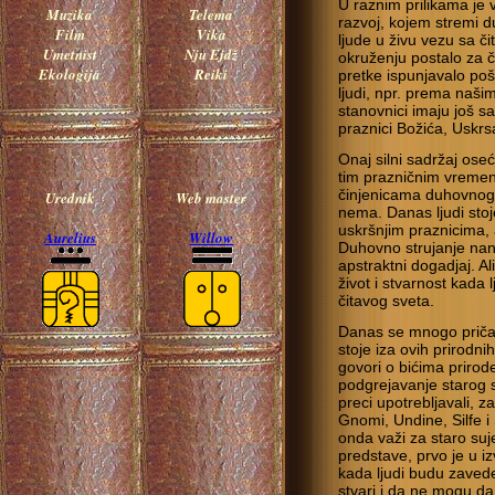
U raznim prilikama je v
Muzika
Telema
razvoj, kojem stremi 
Film
Vika
ljude u živu vezu sa 
Umetnist
Nju Ejdž
okruženju postalo za č
Ekologija
Reiki
pretke ispunjavalo pošt
ljudi, npr. prema naši
stanovnici imaju još 
praznici Božića, Uskrs
Onaj silni sadržaj ose
tim prazničnim vremeni
činjenicama duhovnog 
Urednik
Web master
nema. Danas ljudi sto
uskršnjim praznicima
Aurelius
Willow
Duhovno strujanje nan
apstraktni dogadjaj. Ali
život i stvarnost kada 
čitavog sveta.
Danas se mnogo priča 
stoje iza ovih prirodn
govori o bićima priro
podgrejavanje starog s
preci upotrebljavali, z
Gnomi, Undine, Silfe i
onda važi za staro suje
predstave, prvo je u i
kada ljudi budu zavede
stvari i da ne mogu da