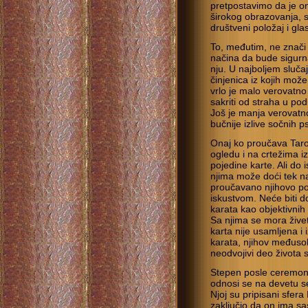
pretpostavimo da je on
širokog obrazovanja, 
društveni položaj i glas
To, međutim, ne znači
načina da bude sigurna
nju. U najboljem slučaj
činjenica iz kojih mož
vrlo je malo verovatn
sakriti od straha u po
Još je manja verovatno
bučnije izlive sočnih p
Onaj ko proučava Taro
ogledu i na crtežima i
pojedine karte. Ali do
njima može doći tek n
proučavano njihovo po
iskustvom. Neće biti 
karata kao objektivnih
Sa njima se mora živet
karta nije usamljena i
karata, njihov međusob
neodvojivi deo života 
Stepen posle ceremoni
odnosi se na devetu sef
Njoj su pripisani sfer
zaključio da on ima sa