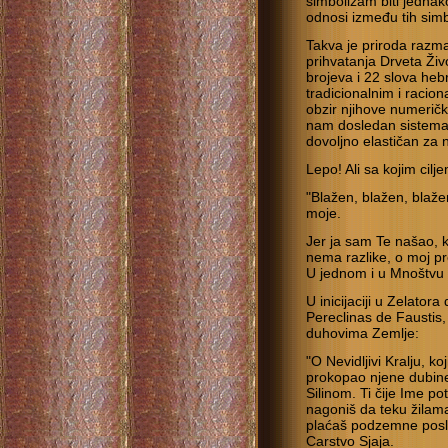
simbolizam biti jedna
odnosi između tih simb
Takva je priroda razm
prihvatanja Drveta Ži
brojeva i 22 slova heb
tradicionalnim i racio
obzir njihove numerič
nam dosledan sistemats
dovoljno elastičan za
Lepo! Ali sa kojim cil
"Blažen, blažen, blažen
moje.
Jer ja sam Te našao, k
nema razlike, o moj pre
U jednom i u Mnoštvu
U inicijaciji u Zelato
Pereclinas de Faustis, L
duhovima Zemlje:
"O Nevidljivi Kralju, ko
prokopao njene dubin
Silinom. Ti čije Ime p
nagoniš da teku žilama
plaćaš podzemne posle
Carstvo Sjaja.