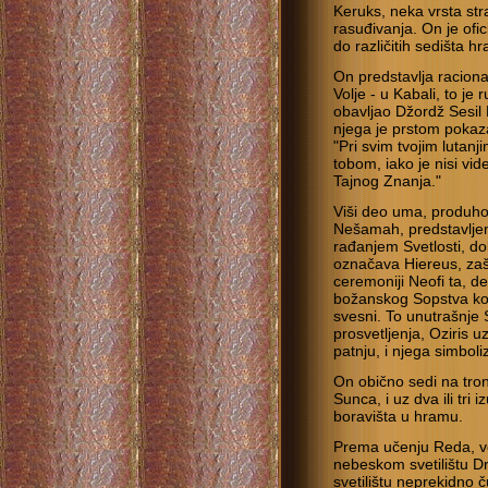
Keruks, neka vrsta str
rasuđivanja. On je ofic
do različitih sedišta h
On predstavlja raciona
Volje - u Kabali, to j
obavljao Džordž Sesil 
njega je prstom pokaza
"Pri svim tvojim lutan
tobom, iako je nisi vid
Tajnog Znanja."
Viši deo uma, produhovl
Nešamah, predstavlje
rađanjem Svetlosti, do
označava Hiereus, zašti
ceremoniji Neofi ta, d
božanskog Sopstva koj
svesni. To unutrašnje 
prosvetljenja, Oziris u
patnju, i njega simboli
On obično sedi na tron
Sunca, i uz dva ili tri
boravišta u hramu.
Prema učenju Reda, ve
nebeskom svetilištu D
svetilištu neprekidno