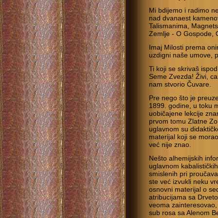
Mi bdijemo i radimo n
nad dvanaest kameno
Talismanima, Magnets
Zemlje - O Gospode,
Imaj Milosti prema oni
uzdigni naše umove, pr
Ti koji se skrivaš isp
Seme Zvezda! Živi, caru
nam stvorio Čuvare.
Pre nego što je preuze
1899. godine, u toku
uobičajene lekcije zna
prvom tomu Zlatne Zor
uglavnom su didaktičko
materijal koji se mora
već nije znao.
Nešto alhemijskih info
uglavnom kabalističkih
smislenih pri proučava
ste već izvukli neku vr
osnovni materijal o se
atribucijama sa Drveto
veoma zainteresovao, 
sub rosa sa Alenom Be