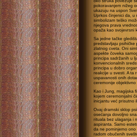
oko struka povezuje se
pokoravanjem nižeg od 
ukazuju na uspon Svetl
Uprkos činjenici da, u 
simbolizam teško može
njegova prava vrednos
opaža kao svojevrsni k
Sa jedne tačke gledišta
predstavljaju psihičke 
zlatnog cveta. Oni simb
aspekte čoveka samog, 
principa sadržanih u lj
konvencionalnih sreds
principa u dobro orga
reakcije u svesti. A ta
uspavanosti onih dotad
ceremonije objektivno s
Kao i Jung, magijska f
kojem ceremonijalni čin
inicjantu već prisutno i
Ovaj dramski sklop ps
osećanja dovoljno snaž
rituala bez ulaganja 
aspiranta. Samo estets
da ne pominjemo ono š
radom obučenih svešten