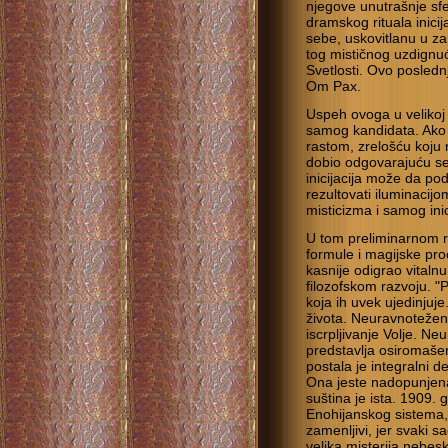
njegove unutrašnje sfe
dramskog rituala inici
sebe, uskovitlanu u za
tog mističnog uzdignuć
Svetlosti. Ovo posled
Om Pax.
Uspeh ovoga u velikoj 
samog kandidata. Ako 
rastom, zrelošću koju
dobio odgovarajuću sen
inicijacija može da p
rezultovati iluminacijom
misticizma i samog ini
U tom preliminarnom ri
formule i magijske proc
kasnije odigrao vital
filozofskom razvoju. "P
koja ih uvek ujedinjuje
života. Neuravnotežena
iscrpljivanje Volje. Ne
predstavlja osiromašen
postala je integralni 
Ona jeste nadopunjena
suština je ista. 1909. g
Enohijanskog sistema,
zamenljivi, jer svaki s
velika misterija nebes