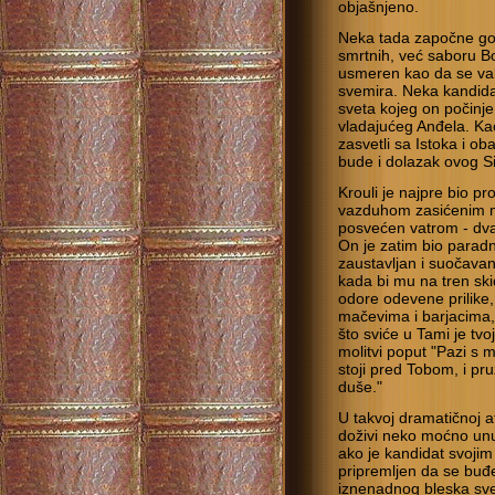
objašnjeno.
Neka tada započne gov
smrtnih, već saboru B
usmeren kao da se val
svemira. Neka kandida
sveta kojeg on počinje
vladajućeg Anđela. Ka
zasvetli sa Istoka i o
bude i dolazak ovog S
Krouli je najpre bio p
vazduhom zasićenim m
posvećen vatrom - dvap
On je zatim bio para
zaustavljan i suočava
kada bi mu na tren skid
odore odevene prilike,
mačevima i barjacima,
što sviće u Tami je tvo
molitvi poput "Pazi s 
stoji pred Tobom, i p
duše."
U takvoj dramatičnoj 
doživi neko moćno unu
ako je kandidat svoji
pripremljen da se buđ
iznenadnog bleska svet