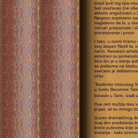
ostali ljudi tog tipa nis
baš uvažavao (ne više n
aktivno angažovani u ž
Njegovo sopstveno samo
naglašeno da bi, u slu
odmah prepoznata i sla
potcenjivanje i prezir.
I tako, u ovom hramu 
svoj stepen Neofi ta, 
način. Nesvesni arheti
aktivirani su pomenut
bića bio je u stanju po
sa podijuma na Istoku,
svečano je deklamovao
očiju:
"Baštiniče Umirućeg Sv
u Svetu Bezumne Tame,
boravio u Tami. Izađi i
Ove reči možda nisu vr
prijao, ali su mnogo bo
Izuzev dramatičnog da
ovaj deo predstavlja 
kreće putevima koje o
kretanja - kako prema 