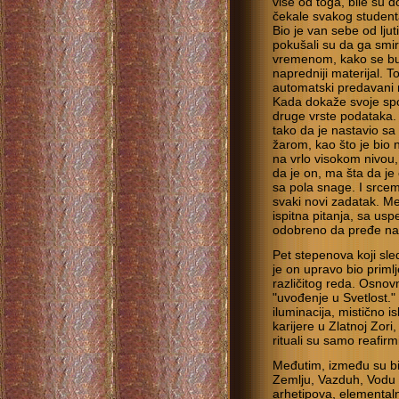
više od toga, bile su
čekale svakog student
Bio je van sebe od ljut
pokušali su da ga smi
vremenom, kako se bud
napredniji materijal. To
automatski predavani n
Kada dokaže svoje spo
druge vrste podataka. 
tako da je nastavio s
žarom, kao što je bio 
na vrlo visokom nivou
da je on, ma šta da je č
sa pola snage. I srce
svaki novi zadatak. M
ispitna pitanja, sa us
odobreno da pređe na
Pet stepenova koji sle
je on upravo bio priml
različitog reda. Osnov
"uvođenje u Svetlost."
iluminacija, mistično 
karijere u Zlatnoj Zori,
rituali su samo reafirmi
Međutim, između su bil
Zemlju, Vazduh, Vodu i
arhetipova, elemental