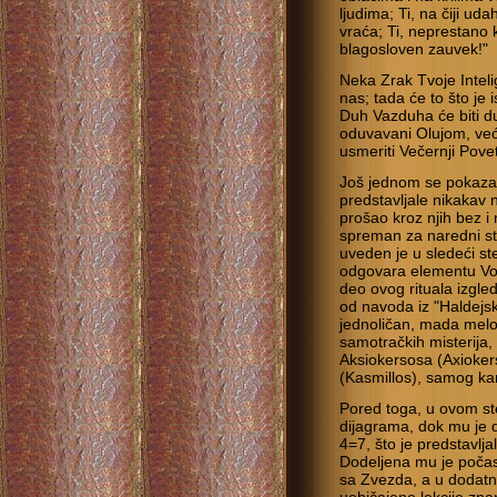
ljudima; Ti, na čiji uda
vraća; Ti, neprestano k
blagosloven zauvek!"
Neka Zrak Tvoje Inteli
nas; tada će to što je i
Duh Vazduha će biti du
oduvavani Olujom, već 
usmeriti Večernji Pove
Još jednom se pokazal
predstavljale nikakav 
prošao kroz njih bez i
spreman za naredni st
uveden je u sledeći st
odgovara elementu Vode
deo ovog rituala izgl
od navoda iz "Haldejs
jednoličan, mada melod
samotračkih misterija,
Aksiokersosa (Axioker
(Kasmillos), samog ka
Pored toga, u ovom st
dijagrama, dok mu je 
4=7, što je predstavlja
Dodeljena mu je počas
sa Zvezda, a u dodatn