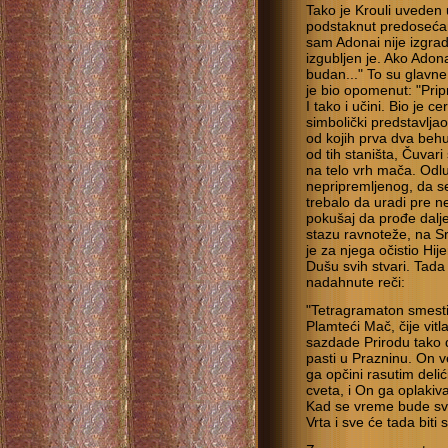
Tako je Krouli uveden
podstaknut predosećan
sam Adonai nije izgradi
izgubljen je. Ako Adon
budan..." To su glavne 
je bio opomenut: "Pri
I tako i učini. Bio je 
simbolički predstavljao
od kojih prva dva beh
od tih staništa, Čuvari
na telo vrh mača. Odlu
nepripremljenog, da se
trebalo da uradi pre ne
pokušaj da prođe dalje
stazu ravnoteže, na Sr
je za njega očistio Hij
Dušu svih stvari. Tada
nadahnute reči:
"Tetragramaton smesti
Plamteći Mač, čije vitl
sazdade Prirodu tako 
pasti u Prazninu. On
ga opčini rasutim delić
cveta, i On ga oplakiv
Kad se vreme bude svr
Vrta i sve će tada biti