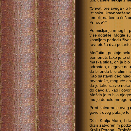
uobičajene lekcije zna
"Shvati pre svega - o
istinska Uravnoteženo
temelj, na čemu ćeš on
Prirode?"
Po mišljenju mnogih, p
više dotakle. Mogle 
kasnijem periodu život
ravnoteža dva polarite
Međutim, postoje neke 
pomenuti. Iako je to st
maska stida, on je bio v
odrastao, njegove neur
da bi onda bile elimin
Kao sastavni deo njeg
ravnoteže, moguće da 
da je tako razvio neke
do đavola", kao i otv
Možda je to bilo njego
mu je donelo mnogo n
Pred zatvaranje ovog r
govor, ovog puta je to
"Silni Kralju Mora, Ti 
držiš zatvorenim pod
Kralju Potopa i Prolećn