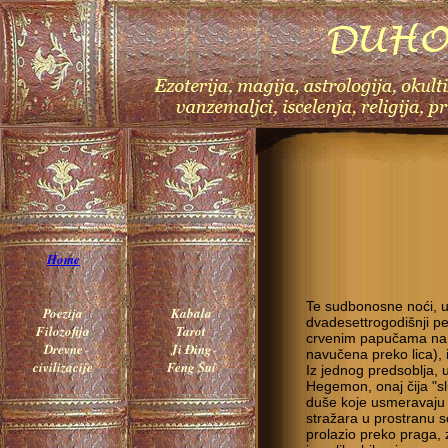
Home
Te sudbonosne noći, u
Poezija
Kabala
dvadesettrogodišnji p
Filozofija
Tarot
crvenim papučama na 
Drevne
Ji Đing
navučena preko lica), 
civilizacije
Feng Šui
Iz jednog predsoblja, u 
Hegemon, onaj čija "sl
duše koje usmeravaju 
stražara u prostranu s
prolazio preko praga, z