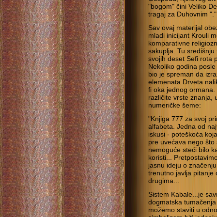
"bogom" čini Veliko Del
tragaj za Duhovnim "."
Sav ovaj materijal obe
mladi inicijant Kroul
komparativne religiozn
sakuplja. Tu središnju 
svojih deset Sefi rota
Nekoliko godina posle 
bio je spreman da izra
elemenata Drveta nali
fi oka jednog ormana. U
različite vrste znanja
numeričke šeme:
"Knjiga 777 za svoj pr
alfabeta. Jedna od na
iskusi - poteškoća ko
pre uvećava nego što s
nemoguće steći bilo ka
koristi... Pretpostavi
jasnu ideju o značenju 
trenutno javlja pitanj
drugima...
Sistem Kabale...je sa
dogmatska tumačenja r
možemo staviti u odnos