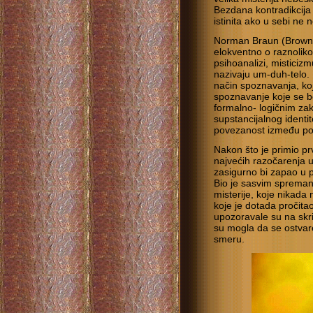
Bezdana kontradikcija 
istinita ako u sebi ne 
Norman Braun (Brown) u
elokventno o raznolikos
psihoanalizi, misticizm
nazivaju um-duh-telo. 
način spoznavanja, koji
spoznavanje koje se b
formalno- logičnim zak
supstancijalnog identi
povezanost između poez
Nakon što je primio prvu
najvećih razočarenja u
zasigurno bi zapao u 
Bio je sasvim spreman d
misterije, koje nikada 
koje je dotada pročitao
upozoravale su na skr
su mogla da se ostvar
smeru.