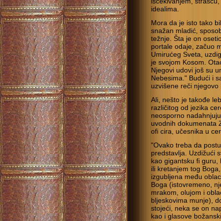
iščekivanjem, strašću,
idealima.
Mora da je isto tako bil
snažan mladić, sposoba
težnje. Šta je on oset
portale odaje, začuo m
Umirućeg Sveta, uzdig
je svojom Kosom. Otac
Njegovi udovi još su u
Nebesima." Budući i sa
uzvišene reči njegovo
Ali, nešto je takođe l
različitog od jezika ce
neosporno nadahnjujuć
uvodnih dokumenata Z
ofi cira, učesnika u ce
"Ovako treba da postu
predstavlja. Uzdižući 
kao gigantsku fi guru, 
ili kretanjem tog Boga
izgubljena među oblac
Boga (istovremeno, nj
mrakom, olujom i oblac
bljeskovima munje), d
stojeći, neka se on n
kao i glasove božanski