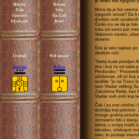
je veliko bilo njegovo 
Muzika
Telema
Film
Vika
Mora da je bio veoma u
njegovih snova? Da li 
Umetnist
Nju Ejdž
društvo onih uzvišenih
Ekologija
Reiki
Činilo mu se da je bilo
roku od samo par mesec
Vejtovom savetu, ušao u
stvarno.
Dok je tako tapkao po
sledeće reči:
Urednik
Web master
"Neka bude primljen Al
Aurelius
Willow
ime i koji će od sada
Perdurabo." Prvosvešten
odobrenje, ofi cir koji
sedište "je na Tronu I
sam Vladar velikog Sud
Zakonima Reda, kao št
Vladar svih onih koji 
Čak i za one cinične i
doživljaj koji pokreće
mnogo godina proučava
verovatno biti u stanju 
Istina, u svojoj mašti 
iskustvo, očekujući mož
tako, to postaje inten