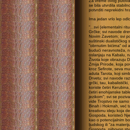
Za vreme ovog putovan
se bila utvrdila stabi
potvrditi neprekidni h
Ima jedan vrlo lep odl
"...svi (elementalni rit
Grčke; svi navode drevn
Novim Zavetom; svi po
suštinski dualističkog
"obrnutim bićima" od a
budući neravnoteža, na
oslanjaju na Kabalu, na
Života koje obrazuju D
Zmija Prirode, koja pove
kroz Sefirote, seva mu
aduta Tarota, koji sim
Drvetu; svi navode razli
grčki, tau, kabalistički
koriste četiri Kerubina,
četiri enohijanske tab
jezikom"; svi se poziv
vide Trojstvo ne samo 
Binah i Hokmah, već ta
kreativnu ideju koja d
Gospoda, koristeći Nje
kao o potencijalnim bo
ljudskog ili "za mater
Gospoda, njihovog stvo