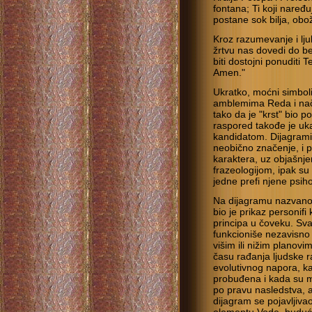
fontana; Ti koji naređu
postane sok bilja, obo
Kroz razumevanje i lju
žrtvu nas dovedi do b
biti dostojni ponuditi 
Amen."
Ukratko, moćni simbo
amblemima Reda i način
tako da je "krst" bio 
raspored takođe je uka
kandidatom. Dijagrami
neobično značenje, i p
karaktera, uz objašn
frazeologijom, ipak su 
jedne prefi njene psiho
Na dijagramu nazvano
bio je prikaz personif
principa u čoveku. Svak
funkcioniše nezavisno
višim ili nižim planovi
času rađanja ljudske 
evolutivnog napora, ka
probuđena i kada su mir
po pravu nasledstva, a
dijagram se pojavljiva