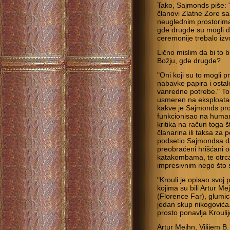
Tako, Sajmonds piše: 
članovi Zlatne Zore sa
neuglednim prostorima 
gde drugde su mogli da
ceremonije trebalo izvo
Lično mislim da bi to bi
Božju, gde drugde?
"Oni koji su to mogli pr
nabavke papira i ostal
vanredne potrebe." To
usmeren na eksploataci
kakve je Sajmonds pro
funkcionisao na humani
kritika na račun toga š
članarina ili taksa za 
podsetio Sajmondsa d
preobraćeni hrišćani 
katakombama, te otrc
impresivnim nego što s
"Krouli je opisao svoj
kojima su bili Artur Me
(Florence Far), glumica
jedan skup nikogović
prosto ponavlja Krouli
Artur Mejhn, Vilijem B.