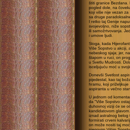
štiti granice Bezdana.
pogled dole, na čovek
koji više nije vezan za
sa druge paradoksalne 
I retko taj Genije nap
svojevoljno, niže sopst
ili samožrtvovanja. Je
i umove ljudi.
Stoga, kada Hijerofant 
Više Sopstvo u akciji, 
nebeskog sjaja; jer, na
štapom u ruci, on prog
u Svetlu Mudrosti. Dola
isceljujuću moć u svoji
Donevši Svetlost aspir
pijedestal, kao taj bož
hramu, koji priželjkuj
aspiranta u večno stani
U jednom od komentar
da "Više Sopstvo ostaje
duhovnoj viziji će se o
kandidatovom glavom..
iznad astralnog belog 
formirati crveni kalvar
on može nositi taj moć
njegovim Višim Sopstv