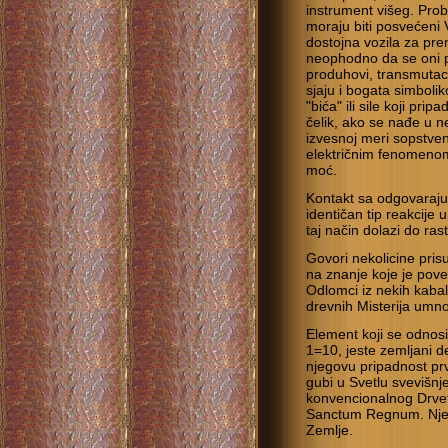
instrument višeg. Prob
moraju biti posvećeni 
dostojna vozila za pren
neophodno da se oni p
produhovi, transmutac
sjaju i bogata simboli
"bića" ili sile koji pr
čelik, ako se nađe u n
izvesnoj meri sopstve
električnim fenomenom 
moć.
Kontakt sa odgovaraju
identičan tip reakcije
taj način dolazi do ras
Govori nekolicine prisu
na znanje koje je pov
Odlomci iz nekih kabali
drevnih Misterija umn
Element koji se odnosi
1=10, jeste zemljani d
njegovu pripadnost prv
gubi u Svetlu svevišnje
konvencionalnog Drveta
Sanctum Regnum. Njemu
Zemlje.