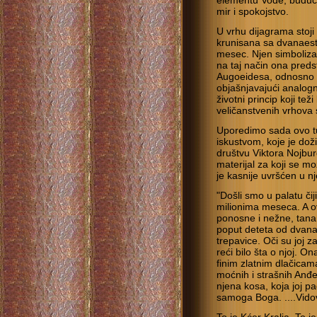
elementu Vode, budući 
mir i spokojstvo.
U vrhu dijagrama stoj
krunisana sa dvanaest
mesec. Njen simboliza
na taj način ona predst
Augoeidesa, odnosno 
objašnjavajući analogni
životni princip koji t
veličanstvenih vrhova 
Uporedimo sada ovo t
iskustvom, koje je dož
društvu Viktora Nojbur
materijal za koji se mo
je kasnije uvršćen u nj
"Došli smo u palatu či
milionima meseca. A ov
ponosne i nežne, tanan
poput deteta od dvan
trepavice. Oči su joj 
reći bilo šta o njoj. On
finim zlatnim dlačicama
moćnih i strašnih Anđel
njena kosa, koja joj p
samoga Boga. ....Vidov