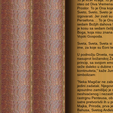
To je Kćer Kralja. To j
oteo od Diva Vremena, 
Prostor. To je Ona ko
Sveto, Sveto, Sveto j
izgovarati. Jer zvali su
Persefona.... To je On
sedam Božjih dahova koj
je kosu sa sedam češl
Boga, koja nisu znana 
Vojski Gospoda.
Sveta, Sveta, Sveta si 
ime, za koje su Eoni te
U podnožju Drveta, na 
nasuprot božanskoj Že
princip, sa svojom emo
seže daleko u dubine v
kontinuiteta," kaže Ju
simbolizam:
"Neka Magičar ne zabo
jedini zadatak. Njegov
apsurdno zamišlja) je r
neshvaćenog i nezasitn
rastrgnu Penteusa, obi
satre pretvorivši ih 
Majka, Priroda, prva j
Bahusa, Svetog Anđel