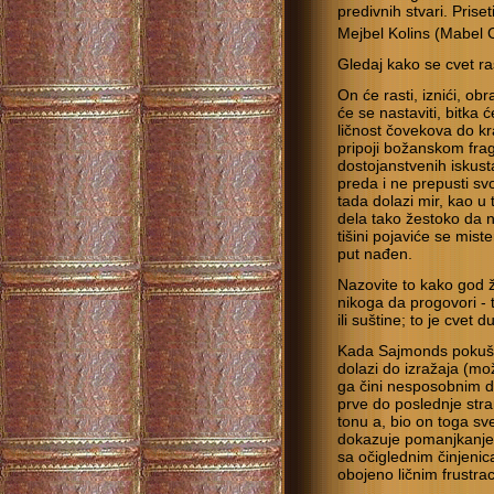
predivnih stvari. Prise
Mejbel Kolins (Mabel C
Gledaj kako se cvet ra
On će rasti, iznići, obr
će se nastaviti, bitka ć
ličnost čovekova do kra
pripoji božanskom frag
dostojanstvenih iskusta
preda i ne prepusti sv
tada dolazi mir, kao u
dela tako žestoko da nj
tišini pojaviće se mist
put nađen.
Nazovite to kako god že
nikoga da progovori - t
ili suštine; to je cvet d
Kada Sajmonds pokuša
dolazi do izražaja (mo
ga čini nesposobnim da
prve do poslednje stra
tonu a, bio on toga sv
dokazuje pomanjkanje 
sa očiglednim činjeni
obojeno ličnim frustra