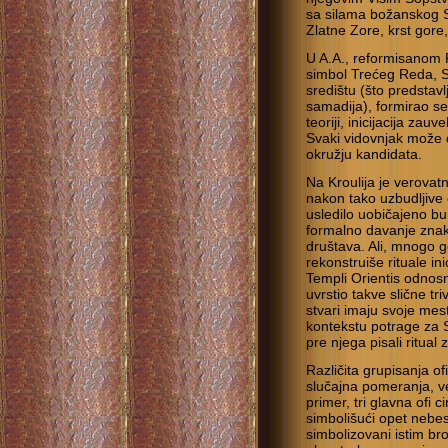
sa silama božanskog Sv
Zlatne Zore, krst gore,
U A.A., reformisanom 
simbol Trećeg Reda, 
središtu (što predstav
samadija), formirao se 
teoriji, inicijacija za
Svaki vidovnjak može da
okružju kandidata.
Na Kroulija je verovat
nakon tako uzbudljive 
usledilo uobičajeno bu
formalno davanje znakov
društava. Ali, mnogo g
rekonstruiše rituale i
Templi Orientis odnosn
uvrstio takve slične tri
stvari imaju svoje mest
kontekstu potrage za Sv
pre njega pisali ritual
Različita grupisanja ofi
slučajna pomeranja, ve
primer, tri glavna ofi 
simbolišući opet nebes
simbolizovani istim br