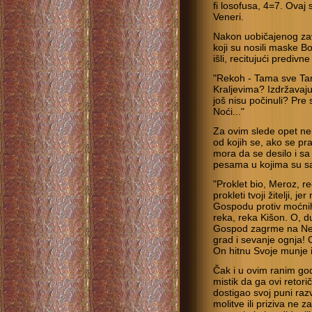
fi losofusa, 4=7. Ovaj 
Veneri.
Nakon uobičajenog zav
koji su nosili maske B
išli, recitujući prediv
"Rekoh - Tama sve Tam
Kraljevima? Izdržavaj
još nisu počinuli? Pre
Noći..."
Za ovim slede opet neki
od kojih se, ako se pra
mora da se desilo i sa
pesama u kojima su sad
"Proklet bio, Meroz, r
prokleti tvoji žitelji,
Gospodu protiv moćnih.
reka, reka Kišon. O, du
Gospod zagrme na Nebu
grad i sevanje ognja! 
On hitnu Svoje munje i 
Čak i u ovim ranim god
mistik da ga ovi retor
dostigao svoj puni razv
molitve ili priziva ne z