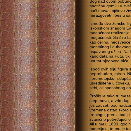
Bog nad ovom pobunom
haotičnu gomilu u sve
naštimovati njihove živ
nerazgovetni bes u sam
Između dve ženske fi 
iskonskom snagom Eve, 
mogućnost realizacije
mogućnosti. Sa šire ta
kao celinu, neosvešćen
mentalnog i duhovnog 
uspavanog džina. Na l
kandidata na Putu, tik
unutar njegovog bića.
Ispod ovih triju figura
neprobuđen, miran. Nik
i prometejske, sklupča
usredištene u čoveku, l
sebi, ali sposobnog da
Prošlo je tako tri me
stepenova, a vrlo dug p
još zauzet, pod nadzo
vremena ostao skoro 
treningu, preuzimanje 
zvanično potvrđujući 
Ali u maju 1899. godin
materijala, te mu je 