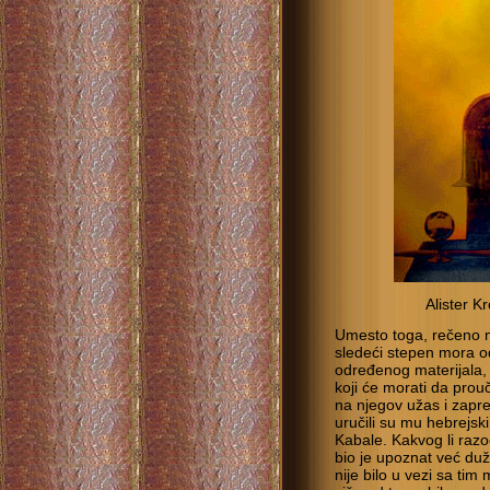
Alister K
Umesto toga, rečeno m
sledeći stepen mora od
određenog materijala, 
koji će morati da prouč
na njegov užas i zapre
uručili su mu hebrejski
Kabale. Kakvog li raz
bio je upoznat već duž
nije bilo u vezi sa tim