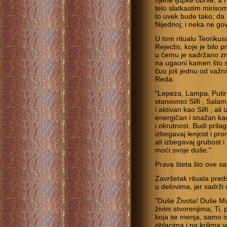
njene ljupke obrve, a 
telo slatkastim mirisom
to uvek bude tako; da 
Nijednoj; i neka ne govo
U tom ritualu Teoriku
Rejectis, koje je bilo
u čemu je sadržano zn
na ugaoni kamen što su
čuo još jednu od važn
Reda:
"Lepeza, Lampa, Putir i
stanovnici Silfi , Sal
i aktivan kao Silfi , al
energičan i snažan kao
i okrutnost. Budi prilag
izbegavaj lenjost i prom
ali izbegavaj grubost 
moći svoje duše."
Prava šteta što ove sav
Završetak rituala preds
u delovima, jer sadrži 
"Duše Života! Duše Mud
živim stvorenjima; Ti,
koja se menja, samo is
oblacima i na krilima ve