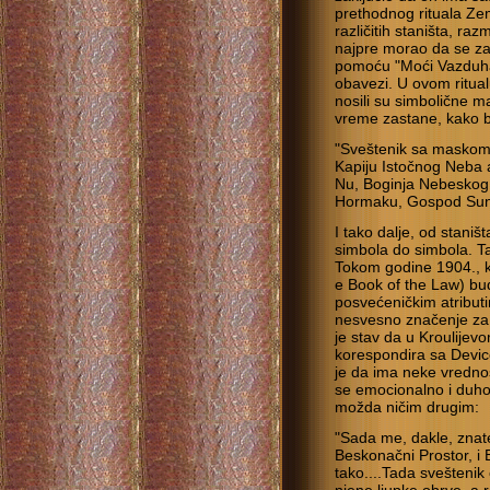
prethodnog rituala Ze
različitih staništa, r
najpre morao da se zak
pomoću "Moći Vazduha
obavezi. U ovom ritual
nosili su simbolične m
vreme zastane, kako b
"Sveštenik sa maskom 
Kapiju Istočnog Neba a
Nu, Boginja Nebeskog 
Hormaku, Gospod Sunc
I tako dalje, od stani
simbola do simbola. Ta
Tokom godine 1904., k
e Book of the Law) bu
posvećeničkim atributi
nesvesno značenje za 
je stav da u Kroulijevo
korespondira sa Devi
je da ima neke vrednos
se emocionalno i duho
možda ničim drugim:
"Sada me, dakle, znat
Beskonačni Prostor, i 
tako....Tada sveštenik 