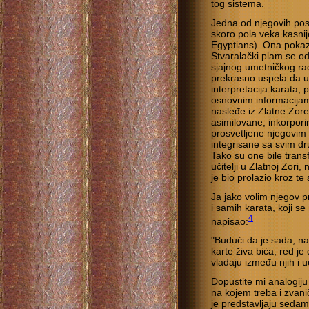
tog sistema.
Jedna od njegovih posl
skoro pola veka kasnije
Egyptians). Ona poka
Stvaralački plam se o
sjajnog umetničkog rada
prekrasno uspela da uh
interpretacija karata, 
osnovnim informacijam
nasleđe iz Zlatne Zore
asimilovane, inkorpor
prosvetljene njegovi
integrisane sa svim d
Tako su one bile transf
učitelji u Zlatnoj Zori
je bio prolazio kroz t
Ja jako volim njegov p
i samih karata, koji se
4
napisao:
"Budući da je sada, na
karte živa bića, red j
vladaju između njih i u
Dopustite mi analogiju
na kojem treba i zva
je predstavljaju sedamd