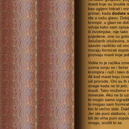
masti koje su izvukle 
kao ugljeni hidrati i m
primer, kada
dodate 
ide u vašu glavu. Dobij
krompir, u glavi ne do
odvija kako sam opisao
ili životinjske, nije t
pojedene, one su goto
želučanih izlučevina, o
sasvim različito od ono
moraju formirati sopst
prizivaju masti koje je
Vidite to je razlika iz
uzima svoju so i šećer
krompira i raži i tako d
Ali kod masti koju čove
od prorode. Oni su ih 
snage kada ne bi jelo;
masti. Tako možemo re
minerale. Ako ne bi uz
bi moglo samo izgradit
bi mogao sam formirati
bio bi večno slab. Dak
Jer ste puni slatkoće,
bili do vrha puni sops
snagu, srušili bi se.