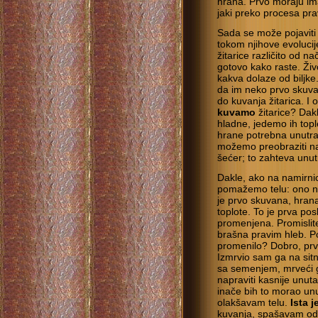
hrana. Prvo moraju ima
jaki preko procesa pra
Sada se može pojaviti p
tokom njihove evolucij
žitarice različito od na
gotovo kako raste. Živ
kakva dolaze od biljke
da im neko prvo skuva
do kuvanja žitarica. I
kuvamo
žitarice? Dak
hladne, jedemo ih tople
hrane potrebna unutra
možemo preobraziti na
šećer; to zahteva unut
Dakle, ako na namirnic
pomažemo telu: ono ne
je prvo skuvana, hran
toplote. To je prva po
promenjena. Promislit
brašna pravim hleb. P
promenilo? Dobro, pr
Izmrvio sam ga na sitn
sa semenjem, mrveći g
napraviti kasnije unut
inače bih to morao unut
olakšavam telu.
Ista 
kuvanja, spašavam od 