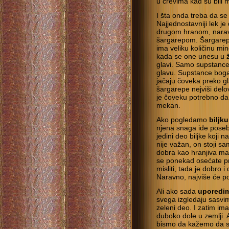
u crevima kad su bili m
I šta onda treba da se
Najjednostavniji lek 
drugom hranom, narav
šargarepom. Šargarepa 
ima veliku količinu mi
kada se one unesu u ž
glavi. Samo supstanc
glavu. Supstance boga
jačaju čoveka preko gl
šargarepe nejviši delov
je čoveku potrebno da 
mekan.
Ako pogledamo
biljk
njena snaga ide poseb
jedini deo biljke koji 
nije važan, on stoji 
dobra kao hranjiva mat
se ponekad osećate p
misliti, tada je dobro 
Naravno, najviše će p
Ali ako sada
uporedim
svega izgledaju sasvim
zeleni deo. I zatim im
duboko dole u zemlji. 
bismo da kažemo da su 