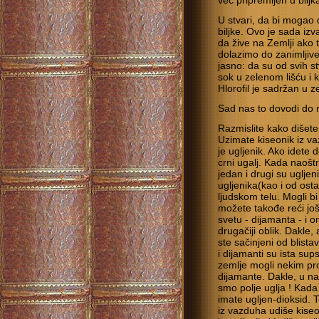
već pripremljen u biljk
U stvari, da bi mogao 
biljke. Ovo je sada izv
da žive na Zemlji ako t
dolazimo do zanimljive
jasno: da su od svih stv
sok u zelenom lišću i k
Hlorofil je sadržan u z
Sad nas to dovodi do 
Razmislite kako dišete:
Uzimate kiseonik iz va
je ugljenik. Ako idete 
crni ugalj. Kada naoštri
jedan i drugi su ugljen
ugljenika(kao i od osta
ljudskom telu. Mogli bi
možete takođe reći još 
svetu - dijamanta - i 
drugačiji oblik. Dakle,
ste sačinjeni od blistav
i dijamanti su ista sup
zemlje mogli nekim pr
dijamante. Dakle, u n
smo polje uglja ! Kada
imate ugljen-dioksid. 
iz vazduha udiše kiseon