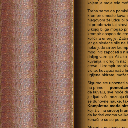
kojem je moje telo mož
Treba samo da pomislit
krompir umesto kuvani.
njegovom želudcu bi b
bi preobrazio taj sirov
u kojoj bi ga mogao pr
krompir dospeo do crev
količina energije. Zat
jer ga sledeće sile ne 
neko jede sirovi kromp
mogi niti započeti s nj
daljeg varenja. Ali ak
kuvanja ili drugim nači
creva, i krompir propis
vidite, kuvajući našu 
ugljene hidrate, mo
Sigurno ste upoznati s
na primer -,
pomodars
da kuvaju, sve hoće da
jer ljudi više neznaju š
se duhovne nauke, tako
Kompletna moda sirov
koji živi na sirovoj hra
da koristi veoma velik
konačno će se potpuno
Ali sada, gospodo, p