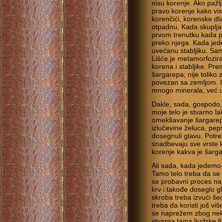
nisu korenje. Ako pažlj
pravo korenje kako vis
korenčići, korenske dl
otpadnu. Kada skuplja
prvom trenutku kada po
preko njega. Kada jed
uvećanu stabljiku. Samo
Lišće je metamorfozir
korena i stabljike. Pr
šargarepa; nije toliko z
povezan sa zemljom. I 
mnogo minerala, već u
Dakle, sada, gospodo,
moje telo je stvarno la
omekšavanje šargarepe 
izlučevine želuca, peps
dosegnuli glavu. Potr
snadbevaju sve vrste k
korenje kakva je šarg
Ali sada, kada jedemo 
Tamo telo treba da se 
se probavni proces nas
krv i takođe doseglo gl
skroba treba izvući še
treba da koristi još v
se naprežem zbog neke 
stvarna tajna ljudske 