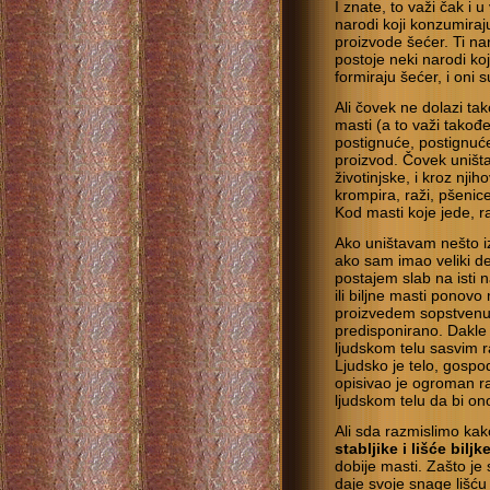
I znate, to važi čak i 
narodi koji konzumiraju
proizvode šećer. Ti na
postoje neki narodi koj
formiraju šećer, i oni su
Ali čovek ne dolazi ta
masti (a to važi takođe
postignuće, postignuć
proizvod. Čovek uništa
životinjske, i kroz nji
krompira, raži, pšenic
Kod masti koje jede, r
Ako uništavam nešto i
ako sam imao veliki de
postajem slab na isti 
ili biljne masti ponov
proizvedem sopstvenu 
predisponirano. Dakle 
ljudskom telu sasvim r
Ljudsko je telo, gospo
opisivao je ogroman r
ljudskom telu da bi on
Ali sda razmislimo kak
stabljike i lišće biljk
dobije masti. Zašto je 
daje svoje snage lišću