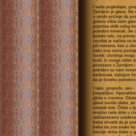
I sada pogledajte, gos
Zemljom je glava. Ne 
u utrobi počinje da p
gotovo ništa osim gla
poprima oblik celog ko
potrebni minerali. Jer 
ljudsko telo, na primer
razultat je načina na 
još mekana, kao u utro
kako ona sama postaje 
čovek i životinja mogu
kosti. Iz ovoga vidite
povezano s Zemljom i s
potrebni su nam minera
karbonata, kalcijum fos
da je čoveku potrebno 
I tako, gospodo, ako -
(nepažljivo, hiperakti
gliste u crevima. Glist
glave suviše slabe, je
ostatak tela. Čliste u 
snažno rade dole u cre
veličanstveno uređeno 
treba shvatiti da je po
treba da zna svako ko 
kasnije doba slabe u gl