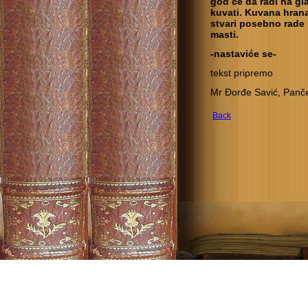
god će da radi na gl
kuvati. Kuvana hrana
stvari posebno rade 
masti.
-nastaviće se-
tekst pripremo
Mr Đorđe Savić, Panč
Back