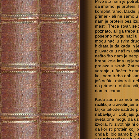
Prvo što nam je potre
da imamo, je protein. 
kompletiramo. Dakle, p
primer - ali ne samo u 
nam je protein bez izu
masti. Treća stvar, s
poznato, ali ga treba zn
posebno mogu naći u kr
mogu naći u svim drug
hidrata je da kada ih
pljuvačke u našim usti
nešto što nam je neop
hranu koja ima ugljene 
prelaze u skrob. Zati
varenja, u šećer. A na
koji nam treba dobijam
još nešto: minerali. d
na primer u obliku sol
namirnicama.
Kada sada razmotrimo
razlikuje u životinjam
Biljke takođe sadrđe p
nabavljaju? Dobijaju ga
sveta;one mogu da uzm
izvora. Ni životinja n
da koristi protein koji
onda bi bio samo biljk