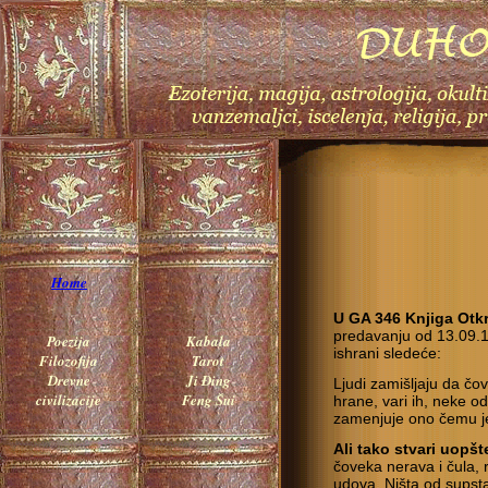
Home
U GA 346 Knjiga Otkr
predavanju od 13.09.1
Poezija
Kabala
ishrani sledeće:
Filozofija
Tarot
Drevne
Ji Đing
Ljudi zamišljaju da č
civilizacije
Feng Šui
hrane, vari ih, neke 
zamenjuje ono čemu j
Ali tako stvari uopšt
čoveka nerava i čula, 
udova. Ništa od supsta