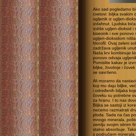
Ako sad pogledamo biljk
cvetovi: biljka svakim
ugljenik iz ugljen-dioksi
izdahnut. Ljudska bića 
izdiše ugljen-dioksid i
kiseonik i sve ponovo v
ugljen-dioksidom ništa
hlorofil. Ovaj zeleni s
zadržava ugljenik unuta
Naša krv kombinuje kis
ponovo odvaja ugljenik
Pomislite kakav je izv
biljke, životinje i čov
se savršeno.
Ali moramo da nastavi
koji mu daju biljke, već
i određenih biljaka ko
čoveku su potrebne sve
za hranu. I to nas dov
Biljka se sastoji iz ko
nećemo razmatrati drveć
ploda. Sada na čas po
mnogo minerala, pošto 
zemlju svojim sitnim f
stalno absorbuje. Tak
s područjem minerala.