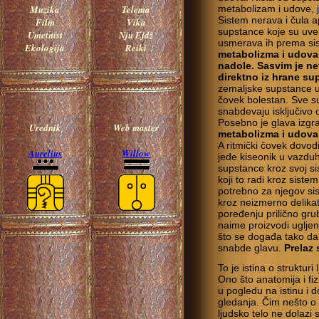
Muzika
Telema
metabolizam i udove, j
Sistem nerava i čula 
Film
Vika
supstance koje su uvek 
Umetnist
Nju Ejdž
usmerava ih prema si
Ekologija
Reiki
metabolizma i udova
nadole. Sasvim je n
direktno iz hrane s
zemaljske supstance u
čovek bolestan. Sve s
snabdevaju isključivo o
Posebno je glava izgr
Urednik
Web master
metabolizma i udova,
A ritmički čovek dovo
Aurelius
Willow
jede kiseonik u vazduh
supstance kroz svoj si
koji to radi kroz sist
potrebno za njegov si
kroz neizmerno delikat
poređenju prilično gru
naime proizvodi ugljen
što se događa tako da
snabde glavu.
Prelaz 
To je istina o struktu
Ono što anatomija i fi
u pogledu na istinu i d
gledanja. Čim nešto o
ljudsko telo ne dolazi