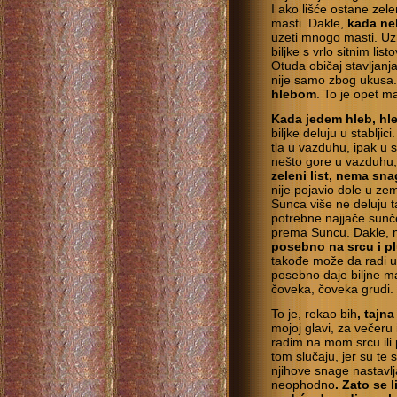
I ako lišće ostane zele
masti. Dakle,
kada ne
uzeti mnogo masti. Uzm
biljke s vrlo sitnim li
Otuda običaj stavljanj
nije samo zbog ukusa. 
hlebom
. To je opet m
Kada jedem hleb, hle
biljke deluju u stabljici
tla u vazduhu, ipak u s
nešto gore u vazduhu,
zeleni list, nema sn
nije pojavio dole u zem
Sunca više ne deluju ta
potrebne najjače sunče
prema Suncu. Dakle, 
posebno na srcu i pl
takođe može da radi u
posebno daje biljne ma
čoveka, čoveka grudi.
To je, rekao bih
, tajn
mojoj glavi, za večeru 
radim na mom srcu ili 
tom slučaju, jer su te
njihove snage nastavlja
neophodno
. Zato se 