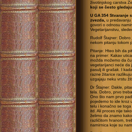
životinjskog carstva Z
koji se često gledaju
U GA 354 Stvaranje sv
zvezda,
u predavanju 
govori o odnosu namirn
Vegetarijanstvu, slede
Rudolf Štajner: Dobro 
nekom pitanju tokom 
Pitanje: Hteo bih da pit
na primer: Kakav utica
možda možemo da čuje
vegetarijanci neće da 
pasulj ili grašak. I ka
razne žitarice razlikuj
uzgajaju neku vrstu žit
Dr Štajner: Dakle, pita
tela. Dobro, prvo treb
Ono što nam prvo pad
pojedemo to ide kroz u
telu i konačno se to
itd. Ali proces nije ta
želimo da znamo kako 
različitom hranom, tr
namirnica koje su nam 