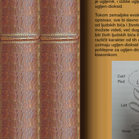
je ugljenik, i izdiše ug
ugljen-dioksid.
Tokom zemaljske evol
opisivao, sve bi davno
od ljudskih bića i živo
možete videti, već du
biti živih ljudskih bića 
različit karakter od ti
uzimaju ugljen-dioksid k
pohlepne za ugljen-di
kiseonikom.