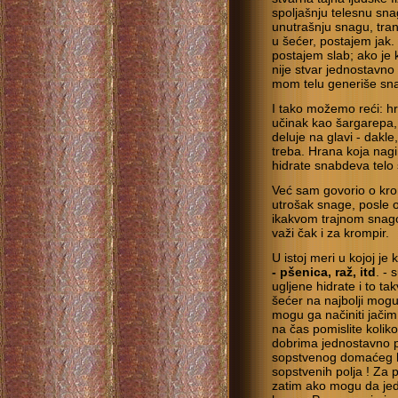
spoljašnju telesnu sna
unutrašnju snagu, tran
u šećer, postajem jak.
postajem slab; ako je 
nije stvar jednostavn
mom telu generiše sn
I tako možemo reći: hr
učinak kao šargarepa
deluje na glavi - dakl
treba. Hrana koja nagin
hidrate snabdeva telo 
Već sam govorio o kro
utrošak snage, posle 
ikakvom trajnom snago
važi čak i za krompir.
U istoj meri u kojoj j
- pšenica, raž, itd
. -
ugljene hidrate i to ta
šećer na najbolji mogući
mogu ga načiniti jačim
na čas pomislite koliko 
dobrima jednostavno pr
sopstvenog domaćeg hle
sopstvenih polja ! Za
zatim ako mogu da jedu