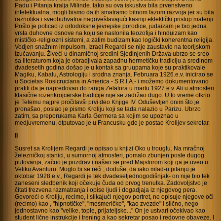
Padu i Pitanja kralja Milinde. Iako su ova iskustva bila prvenstveno
intelektualna, mogli bismo da ih smatramo bitnom fazom razvoja jer su bila
raznolika i sveobuhvatna nagoveštavajući kasniji eklektički pristup materiji.
Pošto je poticao iz ortodoksne jevrejske porodice, judaizam je bio jedna
vrsta duhovne osnove na koju se naslonila teozofija i hinduizam kao
mističko-religiozni sistemi, a zatim budizam kao logički koherentna religija.
Vodjen snažnim impulsom, Izrael Regardi se nije zaustavio na teorijskom
izučavanju. Živeći u dinamičnoj sredini Sjedinjenih Država ubrzo se sreo
sa literaturom koja je obradjivala zapadnu hermetičku tradiciju a sredinom
dvadesetih godina došao je u kontak sa gruupama koje su praktikovale
Magiku, Kabalu, Astrologiju i srodna znanja. Februara 1926.e.v. inicirao se
u Societas Rosicruciana in America - S.R.I.A.- i možemo dokumentovano
pratiti da je napredovao do ranga Zelatora u martu 1927.e.v. Ali u atmosferi
klasične rozenkrojcerske tradicije nije se zadržao dugo. U to vreme otkrio
je Telemu najpre pročitavši prvi deo Knjige IV. Oduševljen onim što je
pronašao, poslao je pismo Kroliju koji se tada nalazio u Parizu. Ubrzo
zatim, sa preporukama Karla Germera sa kojim se upoznao u
medjuvremenu, otputovao je u Francusku gde je postao Krolijev sekretar.
II
Susret sa Krolijem Regardi je opisao u knjizi Oko u trouglu. Na mračnoj
železničkoj stanici, u sumornoj atmosferi, pomalo zbunjen posle dugog
putovanja, začuo je pozdrav
i našao se pred Majstorom koji ga je uveo u
Veliku Avanturu. Moglo bi se reći , doduše, da iako mlad-u pitanju je
oktobar 1928.e.v., Regardi je tek dvadesetjednogodišnjak- on nije bio tek
zaneseni sledbenik koji očekuje čuda od prvog trenutka. Zadovoljstvo je
čitati trezvena razmatranja i opise ljudi i dogadjaja iz njegovog pera.
Govoreći o Kroliju, recimo, i slikajući njegov portret, ne opisuje njegove oči
(recimo) kao
, "hipnotičke", "mesmeričke", "kao zvezde" i slično, nego
jednostavno kao "velike, tople, prijateljske..." On je ustvari očekivao kao
student lične instrukcije i trening a kao sekretar posao i redovne obaveze. I