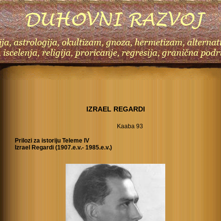
IZRAEL REGARDI
Kaaba 93
Prilozi za istoriju Teleme IV
Izrael Regardi (1907.e.v.- 1985.e.v.)