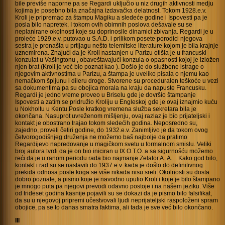
bile previše naporne pa se Regardi uključio u niz drugih aktivnosti medju
kojima je posebno bila značajna izdavačka delatnost. Tokom 1928.e.v.
Kroli je pripremao za štampu Magiku a sledeće godine i Ispovesti pa je
posla bilo napretek. I tokom ovih obimnih poslova dešavale su se
neplanirane okolnosti koje su doprinosile dinamici zbivanja. Regardi je u
proleće 1929.e.v. putovao u S.A.D. i prilikom posete porodici njegova
sestra je pronašla u prtljagu nešto telemitske literature kojom je bila krajnje
uznemirena. Znajući da je Kroli nastanjen u Parizu otišla je u francuski
konzulat u Vašingtonu , obaveštavajući konzula o opasnosti kojoj je izložen
njen brat (Kroli je već bio poznat kao
). Došlo je do službene istrage o
njegovim aktivnostima u Parizu, a štampa je uveliko pisala o njemu kao
nemačkom špijunu i dileru droge. Stvorene su proceduralen teškoće u vezi
sa dokumentima pa su obojica morala na kraju da napuste Francusku.
Regardi je jedno vreme proveo u Briselu gde je dovršio štampanje
Ispovesti a zatim se pridružio Kroliju u Engleskoj gde je ovaj iznajmio kuću
u Nokholtu u Kentu.Posle kratkog vremena služba sekretara bila je
okončana. Nasuprot uvreženom mišljenju, ovaj razlaz je bio prijateljski i
kontakt je obostrano trajao tokom sledećih godina. Neposredno su,
zajedno, proveli četiri godine, do 1932.e.v. Zanimljivo je da tokom ovog
četvorogodišnjeg druženja ne možemo baš najbolje da pratimo
Regardijevo napredovanje u magičkom svetu u formalnom smislu. Veliki
broj autora tvrdi da je on bio iniciran u IX O.T.O. a sa sigurnošću možemo
reći da je u ranom periodu rada bio najmanje Zelator A..A.. . Kako god bilo,
kontakt i rad su se nastavili do 1937.e.v. kada je došlo do definitivnog
prekida odnosa posle koga se više nikada nisu sreli. Okolnosti su dosta
dobro poznate, a pismo koje je navodno uputio Kroli i koje je bilo
štampano
je mnogo puta pa njegovi prevodi odavno postoje i na našem jeziku. Više
od trideset godina kasnije pojavili su se dokazi da je pismo bilo falsifikat,
da su u njegovoj pripremi učestvovali ljudi neprijateljski raspoloženi spram
obojice, pa se to danas smatra faktima, ali tada je sve već bilo okončano.
III