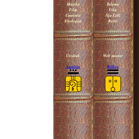
Muzika
Telema
Film
Vika
Umetnist
Nju Ejdž
Ekologija
Reiki
Urednik
Web master
Aurelius
Willow