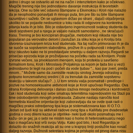
jedno i drugo se ostvarilo ali ne na način i intenzitetom kako je očekivao.
Magički trening nije bio jednostavno davanje instrukcija ili teoretskih
lekcija. One su bile već odavno štampane u Ekvinoksu i Kroli nije nalazio
da je neophodno ponavljati ih mnogo puta, tim pre što su bile štampane
razumljivo i sažeto. On se uglavnom držao po strani , dajući objašnjenja
ukoliko bi se pojavile nedoumice u toku rada ili odgovore na konkretna
pitanja kada ih je bilo. Bilo je ostavljeno ingenioznosti svakog studenta da
sledi sopstveni put a njega je valjalo nalaziti samostalno , ne skraćujući
trasu. Trening je bio koncipiran drugačije, metodom koji nikada nije bio
popularan pa verovatno delom i zaslužan za sliku koja je o Kroliju bila
stvorena-izazivanjem kriza kod studenata. Na taj način primoravao ih je da
se suoče sa sopstvenim slabostima, prožive ih u potpunosti i integrišu ih
kroz iskustvo kako ne bi predstavljale smetnju u daljem razvoju.Regardi se
prisećao epizoda koje je proživljavao na početku rada sa Krolijem. Posle
izvrsne večere, sa prvoklasnim menijem, koja bi protekla u savršeno
formalnom tonu, Kroli i Miroslava (Poljakinja sa kojom je tada bio u vezi)
jednostavno bi legli na pod i počeli da vode ljubav "... kao par zveri, preda
mnom..." Možete samo da zamislite reakciju sirotog Jevreja odraslog u
potpuno konzervativnoj sredini ( ili za trenutak da zamislite sopstvenu
reakciju u takvom slučaju?...)..U tom smislu valja posmatrati i predloge i
pozive na homoseksualne aktivnosti koje je Kroli upućivao Regardiju. Ova
strana Krolijevog delovanja i danas izaziva mnogo nedoumica i kontroverzi
čak i kod studenata koji sebe smatraju telemitima napredovalim na Stazi pa
time oslobodjenim mnogih predrasuda. Zabune nastaju naročito kod
hermetista klasične orijentacije koji zaboravljaju da se ovde ipak radi o
magičkoj praksi odredjenog tipa koja je sistematizovana kao XI O.T.O.
Jedan od ljudi koji su aktivirali radove ovog tipa u Kallifatu pre dvadesetak
godina o ovoj dilemi kazao je otprilike- neki ljudi okolo posmatraju me i
kažu- on je gej; ja o sebi ne mislim kao o homo ili heteroseksualcu nego
kao o magičaru koji vrši svoju Volju. Kako god bilo, i kod Regardija je
dolazilo do snažnih reakcija ali su one u krajnjoj liniji poslužile kao nosač
daljeg razvoja. Dužnosti sekretara kojima je pristupio od prvog dana nisu