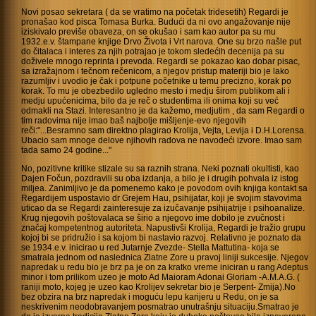
Novi posao sekretara ( da se vratimo na početak tridesetih) Regardi je
pronašao kod pisca Tomasa Burka. Budući da ni ovo angažovanje nije
iziskivalo previše obaveza, on se okušao i sam kao autor pa su mu
1932.e.v. štampane knjige Drvo Života i Vrt narova. One su brzo našle put
do čitalaca i interes za njih potrajao je tokom sledećih decenija pa su
doživele mnogo reprinta i prevoda. Regardi se pokazao kao dobar pisac,
sa izražajnom i tečnom rečenicom, a njegov pristup materiji bio je lako
razumljiv i uvodio je čak i potpune početnike u temu precizno, korak po
korak. To mu je obezbedilo ugledno mesto i medju širom publikom ali i
medju upućenicima, bilo da je reč o studentima ili onima koji su već
odmakli na Stazi. Interesantno je da kažemo, medjutim , da sam Regardi o
tim radovima nije imao baš najbolje mišljenje-evo njegovih
reči:"...Besramno sam direktno plagirao Krolija, Vejta, Levija i D.H.Lorensa.
Ubacio sam mnoge delove njihovih radova ne navodeći izvore. Imao sam
tada samo 24 godine..."
No, pozitivne kritike stizale su sa raznih strana. Neki poznati okultisti, kao
Dajen Fočun, pozdravili su oba izdanja, a bilo je i drugih pohvala iz istog
miljea. Zanimljivo je da pomenemo kako je povodom ovih knjiga kontakt sa
Regardijem uspostavio dr Grejem Hau, psihijatar, koji je svojim stavovima
uticao da se Regardi zainteresuje za izučavanje psihijatrije i psihoanalize.
Krug njegovih poštovalaca se širio a njegovo ime dobilo je zvučnost i
značaj kompetentnog autoriteta. Napustivši Krolija, Regardi je tražio grupu
kojoj bi se pridružio i sa kojom bi nastavio razvoj. Relativno je poznato da
se 1934.e.v. inicirao u red Jutarnje Zvezde- Stella Mattutina- koja se
smatrala jednom od naslednica Zlatne Zore u pravoj liniji sukcesije. Njegov
napredak u redu bio je brz pa je on za kratko vreme iniciran u rang Adeptus
minor i tom prilikom uzeo je moto Ad Maioram Adonai Gloriam -A.M.A.G. (
raniji moto, kojeg je uzeo kao Krolijev sekretar bio je Serpent- Zmija).No
bez obzira na brz napredak i moguću lepu karijeru u Redu, on je sa
neskrivenim neodobravanjem posmatrao unutrašnju situaciju.Smatrao je