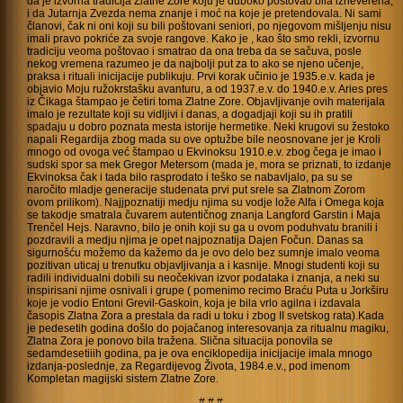
da je izvorna tradicija Zlatne Zore koju je duboko poštovao bila izneverena,
i da Jutarnja Zvezda nema znanje i moć na koje je pretendovala. Ni sami
članovi, čak ni oni koji su bili poštovani seniori, po njegovom mišljenju nisu
imali pravo pokriće za svoje rangove. Kako je , kao što smo rekli, izvornu
tradiciju veoma poštovao i smatrao da ona treba da se sačuva, posle
nekog vremena razumeo je da najbolji put za to ako se njeno učenje,
praksa i rituali inicijacije publikuju. Prvi korak učinio je 1935.e.v. kada je
objavio Moju ružokrstašku avanturu, a od 1937.e.v. do 1940.e.v. Aries pres
iz Čikaga štampao je četiri toma Zlatne Zore. Objavljivanje ovih materijala
imalo je rezultate koji su vidljivi i danas, a dogadjaji koji su ih pratili
spadaju u dobro poznata mesta istorije hermetike. Neki krugovi su žestoko
napali Regardija zbog
mada su ove optužbe bile neosnovane jer je Kroli
mnogo od ovoga već štampao u Ekvinoksu 1910.e.v. zbog čega je imao i
sudski spor sa mek Gregor Metersom (mada je, mora se priznati, to izdanje
Ekvinoksa čak i tada bilo rasprodato i teško se nabavljalo, pa su se
naročito mladje generacije studenata prvi put srele sa Zlatnom Zorom
ovom prilikom). Najjpoznatiji medju njima su vodje lože Alfa i Omega koja
se takodje smatrala čuvarem autentičnog znanja Langford Garstin i Maja
Trenčel Hejs. Naravno, bilo je onih koji su ga u ovom poduhvatu branili i
pozdravili a medju njima je opet najpoznatija Dajen Fočun. Danas sa
sigurnošću možemo da kažemo da je ovo delo bez sumnje imalo veoma
pozitivan uticaj u trenutku objavljivanja a i kasnije. Mnogi studenti koji su
radili individualni dobili su neočekivan izvor podataka i znanja, a neki su
inspirisani njime osnivali i grupe ( pomenimo recimo Braću Puta u Jorkširu
koje je vodio Entoni Grevil-Gaskoin, koja je bila vrlo agilna i izdavala
časopis Zlatna Zora a prestala da radi u toku i zbog II svetskog rata).Kada
je pedesetih godina došlo do pojačanog interesovanja za ritualnu magiku,
Zlatna Zora je ponovo bila tražena. Slična situacija ponovila se
sedamdesetiiih godina, pa je ova enciklopedija inicijacije imala mnogo
izdanja-poslednje, za Regardijevog Života, 1984.e.v., pod imenom
Kompletan magijski sistem Zlatne Zore.
# # #