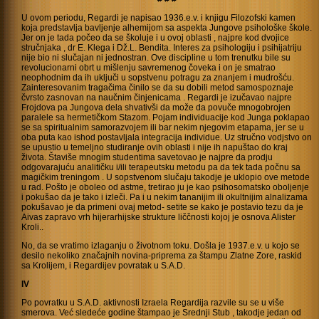
U ovom periodu, Regardi je napisao 1936.e.v. i knjigu Filozofski kamen
koja predstavlja bavljenje alhemijom sa aspekta Jungove psihološke škole.
Jer on je tada počeo da se školuje i u ovoj oblasti , najpre kod dvojice
stručnjaka , dr E. Klega i Dž.L. Bendita. Interes za psihologiju i psihijatriju
nije bio ni slučajan ni jednostran. Ove discipline u tom trenutku bile su
revolucionarni obrt u mišlenju savremenog čoveka i on je smatrao
neophodnim da ih uključi u sopstvenu potragu za znanjem i mudrošću.
Zainteresovanim tragačima činilo se da su dobili metod samospoznaje
čvrsto zasnovan na naučnim činjenicama . Regardi je izučavao najpre
Frojdova pa Jungova dela shvativši da može da povuče mnogobrojen
paralele sa hermetičkom Stazom. Pojam individuacije kod Junga poklapao
se sa spiritualnim samorazvojem ili bar nekim njegovim etapama, jer se u
oba puta kao ishod postavljala integracija individue. Uz stručno vodjstvo on
se upustio u temeljno studiranje ovih oblasti i nije ih napuštao do kraj
života. Štaviše mnogim studentima savetovao je najpre da prodju
odgovarajuću analitičku i/ili terapeutsku metodu pa da tek tada počnu sa
magičkim treningom . U sopstvenom slučaju takodje je uklopio ove metode
u rad. Pošto je oboleo od astme, tretirao ju je kao psihosomatsko oboljenje
i pokušao da je tako i izleči. Pa i u nekim tananijim ili okultnijim alnalizama
pokušavao je da primeni ovaj metod- setite se kako je postavio tezu da je
Aivas zapravo vrh hijerarhijske strukture liččnosti kojoj je osnova Alister
Kroli..
No, da se vratimo izlaganju o životnom toku. Došla je 1937.e.v. u kojo se
desilo nekoliko značajnih novina-priprema za štampu Zlatne Zore, raskid
sa Krolijem, i Regardijev povratak u S.A.D.
IV
Po povratku u S.A.D. aktivnosti Izraela Regardija razvile su se u više
smerova. Već sledeće godine štampao je Srednji Stub , takodje jedan od