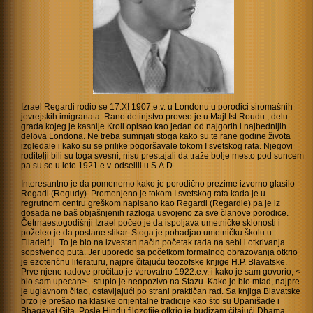
Izrael Regardi rodio se 17.XI 1907.e.v. u Londonu u porodici siromašnih
jevrejskih imigranata. Rano detinjstvo proveo je u Majl Ist Roudu , delu
grada kojeg je kasnije Kroli opisao kao jedan od najgorih i najbednijih
delova Londona. Ne treba sumnjati stoga kako su te rane godine života
izgledale i kako su se prilike pogoršavale tokom I svetskog rata. Njegovi
roditelji bili su toga svesni, nisu prestajali da traže bolje mesto pod suncem
pa su se u leto 1921.e.v. odselili u S.A.D.
Interesantno je da pomenemo kako je porodično prezime izvorno glasilo
Regadi (Regudy). Promenjeno je tokom I svetskog rata kada je u
regrutnom centru greškom napisano kao Regardi (Regardie) pa je iz
dosada ne baš objašnjenih razloga usvojeno za sve članove porodice.
Četrnaestogodišnji Izrael počeo je da ispoljava umetničke sklonosti i
poželeo je da postane slikar. Stoga je pohadjao umetničku školu u
Filadelfiji. To je bio na izvestan način početak rada na sebi i otkrivanja
sopstvenog puta. Jer uporedo sa početkom formalnog obrazovanja otkrio
je ezoteričnu literaturu, najpre čitajuću teozofske knjige H.P. Blavatske.
Prve njene radove pročitao je verovatno 1922.e.v. i kako je sam govorio, <
bio sam upecan> - stupio je neopozivo na Stazu. Kako je bio mlad, najpre
je uglavnom čitao, ostavljajući po strani praktičan rad. Sa knjiga Blavatske
brzo je prešao na klasike orijentalne tradicije kao što su Upanišade i
Bhagavat Gita. Posle Hindu filozofije otkrio je budizam čitajući Dhama