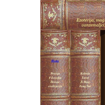
Home
Poezija
Kabala
Filozofija
Tarot
Drevne
Ji Đing
civilizacije
Feng Šui