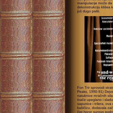
manipulacije može d
dekonstrukciju klišea k
još dugo paliti.
Fon Trir sprovodi strat
Peaks, 1990-91) Dejvi
natuknice mračnih sila
inače upeglano i sladu
sapunice i trilera, ova
kašičicu, dodavala zači
čist horor surovo podri