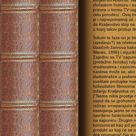
svojevrsni Antihrist. 
zločestom humoru i sub
prizora u formu TV sa
celu porodicu'. Ovaj tr
je i najneprimetniji al
da Kraljevstvo stoji n
u kojoj takav pristup d
Tokom te faze on je b
(sprdanju?) sa očekiva
klasičnih žanrova kak
Waves, 1996) i mjuzikl
Zajedno sa TV 'sapunic
(pretežno žensku) rul
vrednostima i nazorim
naslova može se, ako s
sladostrašće u podsme
oveštale postupke man
holivudskim filmovima
izdanju Kraljevstva on 
(''Nema ništa prostije 
usput da se grohotom
režirao srceparajuće d
nastojanja jasno se mo
savršeno funkcioniše k
na sapunicu. Drugim re
konzumirati kao još je
produkt uz koji će se s
dok posmatrač čija su