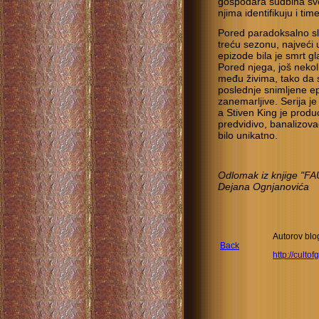
gospodara sudbina svoj
njima identifikuju i time
Pored paradoksalno s
treću sezonu, najveći 
epizode bila je smrt 
Pored njega, još nekol
među živima, tako da 
poslednje snimljene ep
zanemarljive. Serija je
a Stiven King je produc
predvidivo, banalizovao
bilo unikatno.
Odlomak iz knjige "
Dejana Ognjanovića
Autorov blo
Back
http://culto