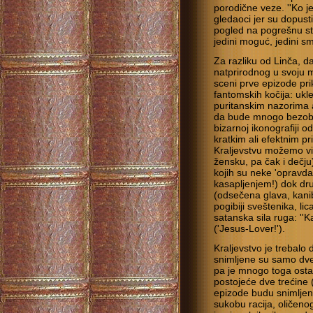
porodične veze. ''Ko je
gledaoci jer su dopust
pogled na pogrešnu str
jedini moguć, jedini sm
Za razliku od Linča, d
natprirodnog u svoju 
sceni prve epizode pri
fantomskih kočija: uk
puritanskim nazorima a
da bude mnogo bezobraz
bizarnoj ikonografiji o
kratkim ali efektnim p
Kraljevstvu možemo vid
žensku, pa čak i dečju
kojih su neke 'opravda
kasapljenjem!) dok dr
(odsečena glava, kanib
pogibiji sveštenika, li
satanska sila ruga: ''
('Jesus-Lover!').
Kraljevstvo je trebalo 
snimljene su samo dve
pa je mnogo toga osta
postojeće dve trećine 
epizode budu snimljen
sukobu racija, oličenog