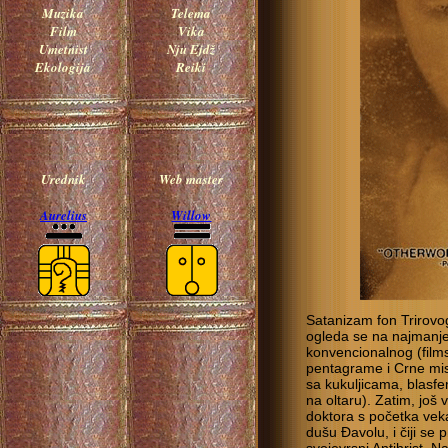
Muzika
Telema
Film
Vika
Umetnist
Nju Ejdž
Ekologija
Reiki
Urednik
Web master
Aurelius
Willow
Satanizam fon Trirovog
ogleda se na najmanje t
konvencionalnog (film
pentagrame i Crne mis
sa kukuljicama, blasfe
na oltaru). Zatim, još 
doktora s početka veka
dušu Đavolu, i čiji se