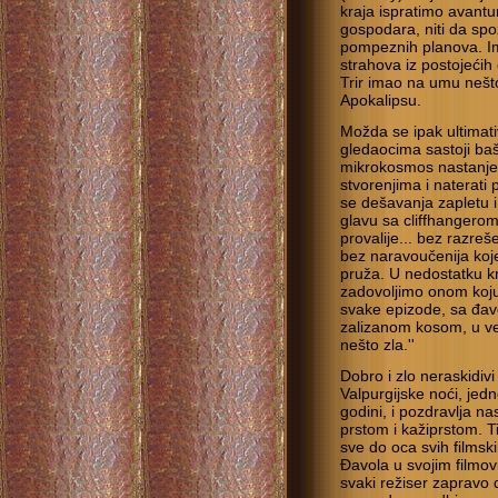
kraja ispratimo avant
gospodara, niti da sp
pompeznih planova. Ima
strahova iz postojećih
Trir imao na umu nešt
Apokalipsu.
Možda se ipak ultimati
gledaocima sastoji baš
mikrokosmos nastanjen
stvorenjima i naterati
se dešavanja zapletu i 
glavu sa cliffhangero
provalije... bez razre
bez naravoučenija koje
pruža. U nedostatku k
zadovoljimo onom koju 
svake epizode, sa đav
zalizanom kosom, u ve
nešto zla.''
Dobro i zlo neraskidiv
Valpurgijske noći, jed
godini, i pozdravlja n
prstom i kažiprstom. T
sve do oca svih filmski
Đavola u svojim filmov
svaki režiser zapravo