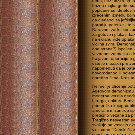
beba, bez obzira na to
brižna majka gorke su
pojačane su 'detetovim'
izrečenim između bolni
da gledaoci sa jeftinij
parodiju patetike - te 
Naravno, zadrti konzu
za gotovo i plakati, k
na ekranu vide uplak
violina svira. Demons
one strane?) ispoljen
vezanom za majku i de
traljavom operacijom g
oštetio mozak i pretvor
napomenuti da je pate
novorođenog ili boles
naredna filma, Kroz tal
Helmer je oličenje po
Ageovom demonizmu sto
moderna verzija neod
hirurga, doktora Benv
primer lika kojeg publi
amoralni mizantrop sp
pretežno vezane za prik
Tragično nesvestan svo
svaljuje na vascelo o
vidi samo ''Danski šlja
sopstvene greške. Kao 