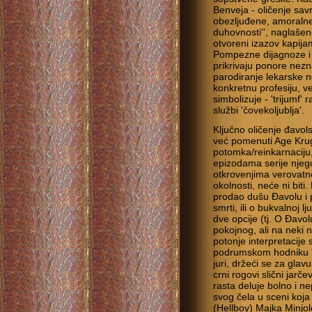
Benveja - oličenje sav
obezljuđene, amoralne 
duhovnosti'', naglašen
otvoreni izazov kapijam
Pompezne dijagnoze i 
prikrivaju ponore nezna
parodiranje lekarske 
konkretnu profesiju, 
simbolizuje - 'trijumf
službi 'čovekoljublja'.
Ključno oličenje đavol
već pomenuti Age Krug
potomka/reinkarnaciju,
epizodama serije njegov
otkrovenjima verovatno
okolnosti, neće ni biti.
prodao dušu Đavolu i p
smrti, ili o bukvalnoj l
dve opcije (tj. O Đavol
pokojnog, ali na neki 
potonje interpretacije
podrumskom hodniku '
juri, držeći se za glavu
crni rogovi slični jarč
rasta deluje bolno i ne
svog čela u sceni koja 
(Hellboy) Majka Minjol