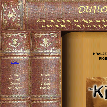
KRALJE
RIGE
Home
Poezija
Kabala
Filozofija
Tarot
Drevne
Ji Đing
civilizacije
Feng Šui