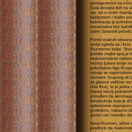
pentagramom na crnoj p
Gola devojka leži na o
nje, svi u crnim manti
kažiprstom i malim pr
kulminaciju je potrebn
nezamisliva bez katol
zatim Satanisti pričešć
Pored ovakvih ekscesa
serije ogleda se i kro
Rozmerine bebe. Stvor
ljudske majke spoj je
nedvosmislene naklonj
nežnoj ljubavi svoje m
pokušajima Age Krugera
razvija se naprirodno
razmere: krupnog ali i
sa glavom veličine n
Uda Kira), to je jedna
čitavoj istoriji pokretn
prinuđeni da akromeg
konstrukciju koja je d
opterećene neproporc
groteskno, nakazno-d
govori već nekoliko d
Nova Rozmeri, slično s
prednost da materinsk