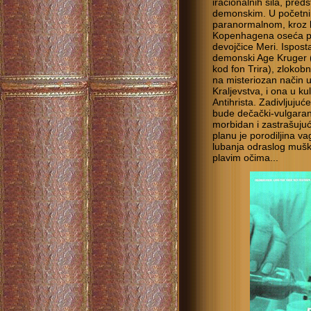
iracionalnih sila, pred
demonskim. U početni
paranormalnom, kroz lik
Kopenhagena oseća pr
devojčice Meri. Isposta
demonski Age Kruger (
kod fon Trira), zlokob
na misteriozan način u
Kraljevstva, i ona u ku
Antihrista. Zadivljuju
bude dečački-vulgaran
morbidan i zastrašujuć
planu je porodiljina v
lubanja odraslog mušk
plavim očima...