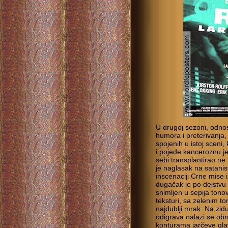
U drugoj sezoni, odno
humora i preterivanja,
spojenih u istoj sceni,
i pojede kanceroznu je
sebi transplantirao ne b
je naglasak na satanis
inscenaciji Crne mise i
dugačak je po dejstvu
snimljen u sepija tono
teksturi, sa zelenim t
najdublji mrak. Na zid
odigrava nalazi se ob
konturama jarčeve glav