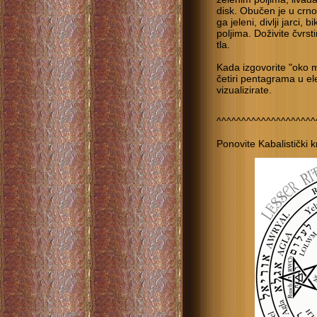
disk. Obučen je u crno,
ga jeleni, divlji jarci,
poljima. Doživite čvrst
tla.
Kada izgovorite "oko m
četiri pentagrama u 
vizualizirate.
^^^^^^^^^^^^^^^^^^^^
Ponovite Kabalistički k