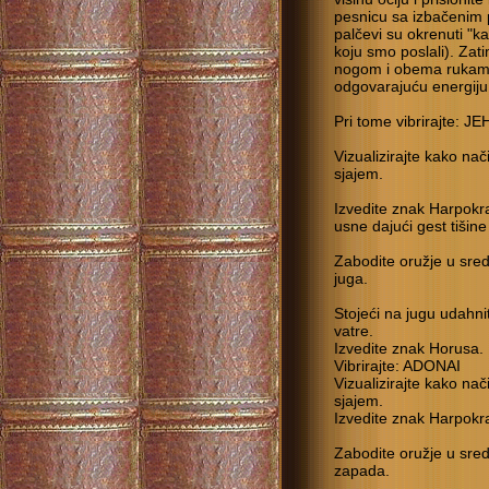
pesnicu sa izbačenim p
palčevi su okrenuti "ka 
koju smo poslali). Za
nogom i obema rukama 
odgovarajuću energiju
Pri tome vibrirajte: J
Vizualizirajte kako nač
sjajem.
Izvedite znak Harpokra
usne dajući gest tišin
Zabodite oružje u sred
juga.
Stojeći na jugu udahnit
vatre.
Izvedite znak Horusa.
Vibrirajte: ADONAI
Vizualizirajte kako na
sjajem.
Izvedite znak Harpokr
Zabodite oružje u sred
zapada.