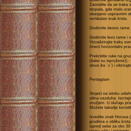
Zamislite da se traka 
stopala, gde malo uran
obasjano uspravnim st
vertikalan krak krsta.
Dodirnite desno rame 
Dodirnite levo rame i 
Vizualizirajte traku sv
čineći horizontalni pra
Prekrstite ruke na gru
(šake su ispružene)) -
slovo iks `x`) i vibri
Pentagtam
Stojeći na istoku udahn
silina vazduha. Iscrt
oružjem. U slučaju priz
Možete takodje koristit
Izvedite znak Horusa 
grudima u obliku krsta.
ispred sebe za oko 30
visinu očiju i prisloni