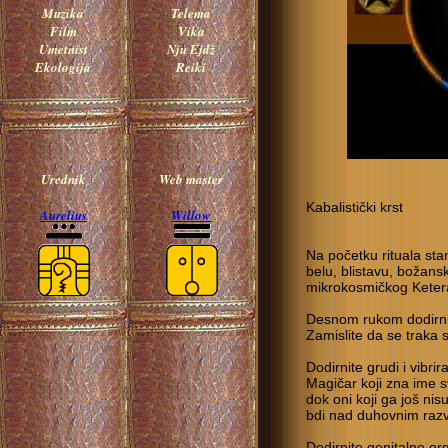
Muzika
Telema
Film
Vika
Umetnist
Nju Ejdž
Ekologija
Reiki
Urednik
Web master
Kabalistički krst
Aurelius
Willow
Na početku rituala stan
belu, blistavu, božans
mikrokosmičkog Keter
Desnom rukom dodirnite
Zamislite da se traka 
Dodirnite grudi i vibrir
Magičar koji zna ime 
dok oni koji ga još nis
bdi nad duhovnim raz
Dodirnite genitalne or