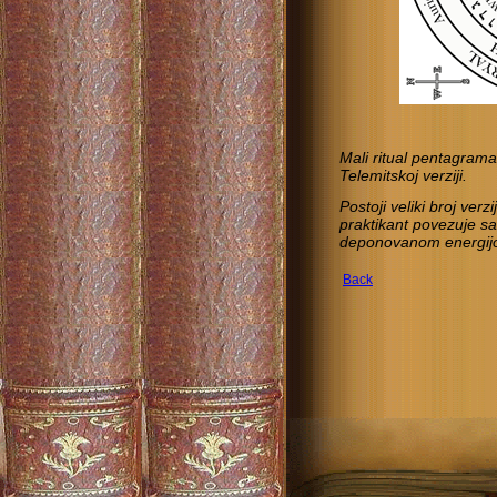
Mali ritual pentagram
Telemitskoj verziji.
Postoji veliki broj ver
praktikant povezuje s
deponovanom energijom
Back