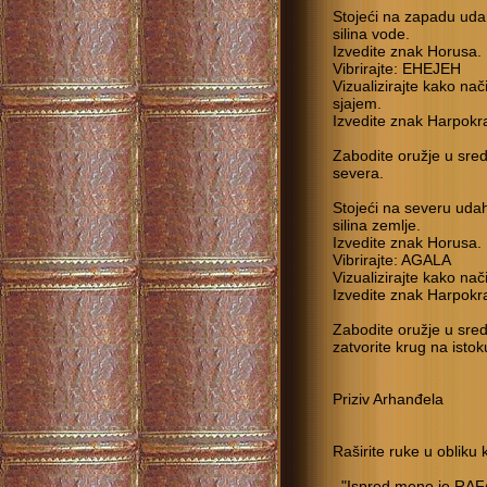
Stojeći na zapadu udah
silina vode.
Izvedite znak Horusa.
Vibrirajte: EHEJEH
Vizualizirajte kako nač
sjajem.
Izvedite znak Harpokr
Zabodite oružje u sred
severa.
Stojeći na severu udah
silina zemlje.
Izvedite znak Horusa.
Vibrirajte: AGALA
Vizualizirajte kako na
Izvedite znak Harpokr
Zabodite oružje u sred
zatvorite krug na istok
Priziv Arhanđela
Raširite ruke u obliku k
"Ispred mene je RAF