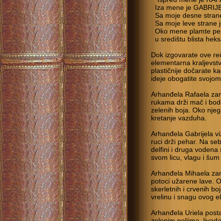
Iza mene je GABRIJ
Sa moje desne stran
Sa moje leve strane 
Oko mene plamte pen
u središtu blista hek
Dok izgovarate ove reč
elementarna kraljevstva
plastičnije dočarate k
ideje obogatite svojo
Arhanđela Rafaela zam
rukama drži mač i bode
zelenih boja. Oko njeg
kretanje vazduha.
Arhanđela Gabrijela v
ruci drži pehar. Na se
delfini i druga vodena
svom licu, vlagu i šum
Arhanđela Mihaela zami
potoci užarene lave. O
skerletnih i crvenih bo
vrelinu i snagu ovog 
Arhanđela Uriela posta
zelenim poljima, livad