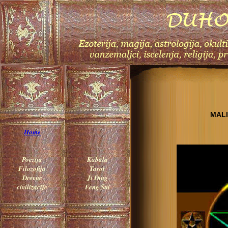
MAL
Home
Poezija
Kabala
Filozofija
Tarot
Drevne
Ji Đing
civilizacije
Feng Šui