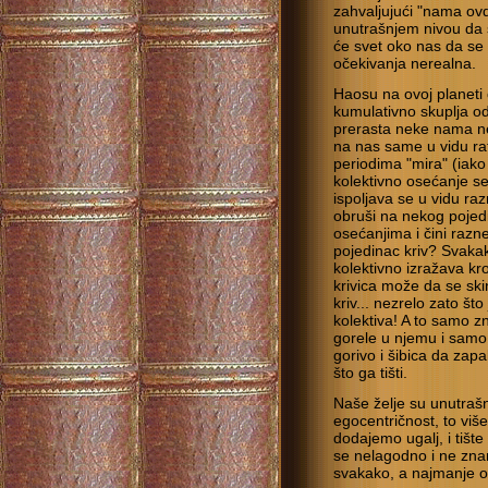
zahvaljujući "nama ov
unutrašnjem nivou da
će svet oko nas da se
očekivanja nerealna.
Haosu na ovoj planeti 
kumulativno skuplja od
prerasta neke nama n
na nas same u vidu rat
periodima "mira" (iako
kolektivno osećanje se
ispoljava se u vidu raz
obruši na nekog pojedi
osećanjima i čini razne
pojedinac kriv? Svakak
kolektivno izražava kro
krivica može da se ski
kriv... nezrelo zato što
kolektiva! A to samo z
gorele u njemu i samo 
gorivo i šibica da zap
što ga tišti.
Naše želje su unutraš
egocentričnost, to viš
dodajemo ugalj, i tišt
se nelagodno i ne zn
svakako, a najmanje 