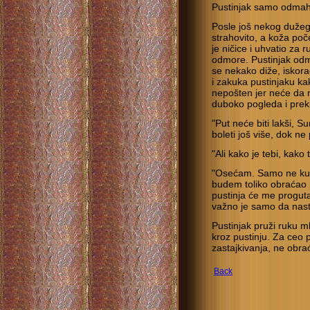
Pustinjak samo odmahn
Posle još nekog duže
strahovito, a koža poč
je ničice i uhvatio za 
odmore. Pustinjak odm
se nekako diže, iskora
i zakuka pustinjaku ka
nepošten jer neće da 
duboko pogleda i prek
"Put neće biti lakši, S
boleti još više, dok ne
"Ali kako je tebi, kako
"Osećam. Samo ne kuk
budem toliko obraćao 
pustinja će me proguta
važno je samo da nasta
Pustinjak pruži ruku m
kroz pustinju. Za ceo p
zastajkivanja, ne obra
Back