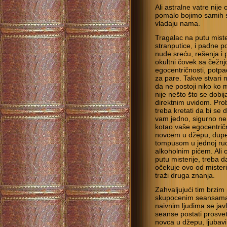
Ali astralne vatre nije
pomalo bojimo samih s
vladaju nama.
Tragalac na putu mist
stranputice, i padne po
nude sreću, rešenja i p
okultni čovek sa čežnj
egocentričnosti, potpad
za pare. Takve stvari 
da ne postoji niko ko 
nije nešto što se dobij
direktnim uvidom. Prob
treba kretati da bi se 
vam jedno, sigurno ne
kotao vaše egocentričn
novcem u džepu, dupet
tompusom u jednoj ruci
alkoholnim pićem. Ali 
putu misterije, treba d
očekuje ovo od misteri
traži druga znanja.
Zahvaljujući tim brzim
skupocenim seansama 
naivnim ljudima se jav
seanse postati prosvetl
novca u džepu, ljubavi