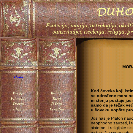
MORA
Home
Kod čoveka koji isti
Poezija
Kabala
se određene moralne
Filozofija
Tarot
misterija postaje jas
Drevne
Ji Đing
samo da je težak već
civilizacije
Feng Šui
u čoveku uopšte pro
Još nas je Platon nau
neophodno zauzeti, i t
sisteme, i religijske s
važna. Na svom putu z