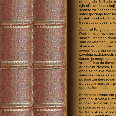
ne događa. Ni Buda, ni
njih nije bio čovek koj
seanse za "trideset sr
samospoznaju kroz nek
poslali poruku ljudima 
treba čuvati opsena k
A dobro! Pa gde je tu 
Retk ko bi verovatno 
sasvim učestano danas
sam dekatentan", "ja sa
skreću drugim putevim
svega. Sudaraju se ve
savetuju uzdržanosti, 
šanse, ja mogu da bud
vreme", kao da čovek
duhovnim životom, i
onda se pojave izvesni
samorealizacije za sa
postaje zainteresovan
da budem moralan i poš
opet kažem, neće!
Kada sam krenuo tim p
potpuno uživanja u ma
duboko religiozan, pr
pretpostavke sa počet
da je moral samo jedna
nerealna poput vremen