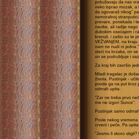
pokušavaju da nas vrat
neko isprao mozak, a 
da ogovaraš nikog" pa
nemoralnoj stranputici
prevare, ponekada i te
navike, ali radije neg
dubokim osećajem i r
krenuli, i zašto su te
VEŽVANjEM, na kraju p
nam ne nudi ni jedna 
steći na brzaka, on s
on se podrubljuje i sa
Za kraj bih završio j
Mladi tragalac je doš
života. Pustinjak - učit
povde ga na put kroz p
odmah upita:
"Zar ne treba prvo ne
me ne izgori Sunce".
Pustinjak samo odmahn
Posle nekog vremena 
crveni i peče. Pa upita
"Jesmo li skoro stigli