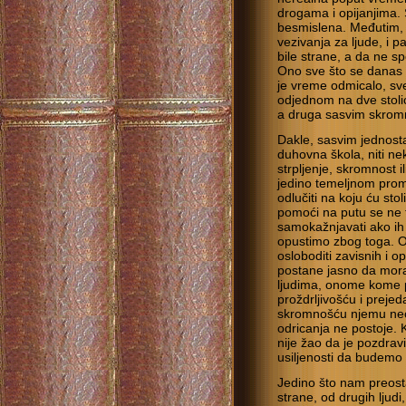
drogama i opijanjima. 
besmislena. Međutim,
vezivanja za ljude, i 
bile strane, a da ne 
Ono sve što se danas
je vreme odmicalo, sv
odjednom na dve stoli
a druga sasvim skromn
Dakle, sasvim jednosta
duhovna škola, niti nek
strpljenje, skromnost 
jedino temeljnom pro
odlučiti na koju ću sto
pomoći na putu se ne tr
samokažnjavati ako ih 
opustimo zbog toga. 
osloboditi zavisnih i
postane jasno da mora 
ljudima, onome kome 
proždrljivošću i preje
skromnošću njemu neće
odricanja ne postoje.
nije žao da je pozdra
usiljenosti da budemo t
Jedino što nam preostaj
strane, od drugih ljud