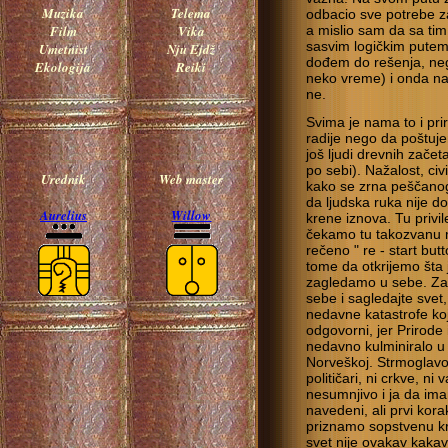
Muzika
Telema
odbacio sve potrebe z
Film
Vika
a mislio sam da sa ti
sasvim logičkim putem
Umetnist
Nju Ejdž
dođem do rešenja, neg
Ekologija
Reiki
neko vreme) i onda na 
ne.
Svima je nama to i pri
radije nego da poštuj
još ljudi drevnih začeta
po sebi). Nažalost, civ
Urednik
Web master
kako se zrna peščanog
da ljudska ruka nije d
Aurelius
Willow
krene iznova. Tu priv
čekamo tu takozvanu mi
rečeno " re - start but
tome da otkrijemo šta
zagledamo u sebe. Zaš
sebe i sagledajte svet,
nedavne katastrofe koj
odgovorni, jer Prirode 
nedavno kulminiralo u
Norveškoj. Strmoglavo 
političari, ni crkve, ni
nesumnjivo i ja da ima
navedeni, ali prvi kor
priznamo sopstvenu kri
svet nije ovakav kakav