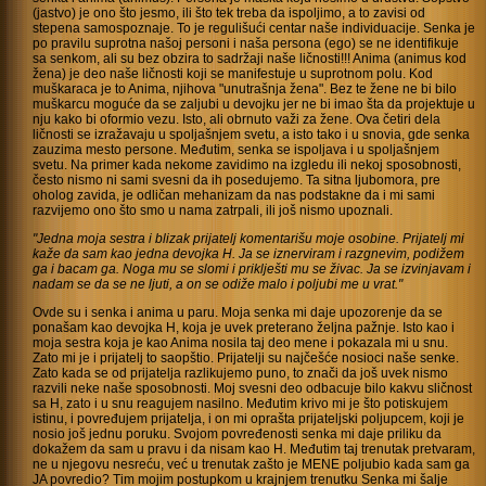
(jastvo) je ono što jesmo, ili što tek treba da ispoljimo, a to zavisi od
stepena samospoznaje. To je regulišući centar naše individuacije. Senka je
po pravilu suprotna našoj personi i naša persona (ego) se ne identifikuje
sa senkom, ali su bez obzira to sadržaji naše ličnosti!!! Anima (animus kod
žena) je deo naše ličnosti koji se manifestuje u suprotnom polu. Kod
muškaraca je to Anima, njihova "unutrašnja žena". Bez te žene ne bi bilo
muškarcu moguće da se zaljubi u devojku jer ne bi imao šta da projektuje u
nju kako bi oformio vezu. Isto, ali obrnuto važi za žene. Ova četiri dela
ličnosti se izražavaju u spoljašnjem svetu, a isto tako i u snovia, gde senka
zauzima mesto persone. Međutim, senka se ispoljava i u spoljašnjem
svetu. Na primer kada nekome zavidimo na izgledu ili nekoj sposobnosti,
često nismo ni sami svesni da ih posedujemo. Ta sitna ljubomora, pre
oholog zavida, je odličan mehanizam da nas podstakne da i mi sami
razvijemo ono što smo u nama zatrpali, ili još nismo upoznali.
"Jedna moja sestra i blizak prijatelj komentarišu moje osobine. Prijatelj mi
kaže da sam kao jedna devojka H. Ja se iznerviram i razgnevim, podižem
ga i bacam ga. Noga mu se slomi i priklješti mu se živac. Ja se izvinjavam i
nadam se da se ne ljuti, a on se odiže malo i poljubi me u vrat."
Ovde su i senka i anima u paru. Moja senka mi daje upozorenje da se
ponašam kao devojka H, koja je uvek preterano željna pažnje. Isto kao i
moja sestra koja je kao Anima nosila taj deo mene i pokazala mi u snu.
Zato mi je i prijatelj to saopštio. Prijatelji su najčešće nosioci naše senke.
Zato kada se od prijatelja razlikujemo puno, to znači da još uvek nismo
razvili neke naše sposobnosti. Moj svesni deo odbacuje bilo kakvu sličnost
sa H, zato i u snu reagujem nasilno. Međutim krivo mi je što potiskujem
istinu, i povređujem prijatelja, i on mi oprašta prijateljski poljupcem, koji je
nosio još jednu poruku. Svojom povređenosti senka mi daje priliku da
dokažem da sam u pravu i da nisam kao H. Međutim taj trenutak pretvaram,
ne u njegovu nesreću, već u trenutak zašto je MENE poljubio kada sam ga
JA povredio? Tim mojim postupkom u krajnjem trenutku Senka mi šalje