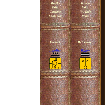
Muzika
Telema
Film
Vika
Umetnist
Nju Ejdž
Ekologija
Reiki
Urednik
Web master
Aurelius
Willow