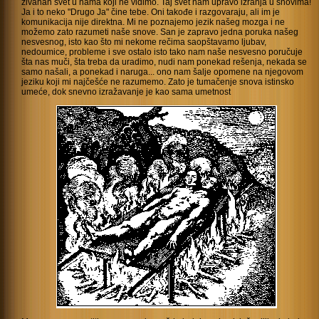
živahan svet u nama koji ne vidimo. Taj svet nam upravo izranja u snovima!
Ja i to neko "Drugo Ja" čine tebe. Oni takođe i razgovaraju, ali im je
komunikacija nije direktna. Mi ne poznajemo jezik našeg mozga i ne
možemo zato razumeti naše snove. San je zapravo jedna poruka našeg
nesvesnog, isto kao što mi nekome rečima saopštavamo ljubav,
nedoumice, probleme i sve ostalo isto tako nam naše nesvesno poručuje
šta nas muči, šta treba da uradimo, nudi nam ponekad rešenja, nekada se
samo našali, a ponekad i naruga... ono nam šalje opomene na njegovom
jeziku koji mi najčešće ne razumemo. Zato je tumačenje snova istinsko
umeće, dok snevno izražavanje je kao sama umetnost