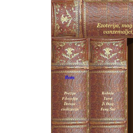
Home
Poezija
Kabala
Filozofija
Tarot
Drevne
Ji Đing
civilizacije
Feng Šui