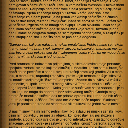
San se sastoji uobičajeno iz tri dela: uvod, peripetija i razrešenje. Uvod
nam govori o čemu će biti reči u snu, o kom našem svesnom ili nesvesnom
stavu se radi. Peripetija nam predstavlja neki preokret u toj situaciji, neka
dešavanja. Njena značenja mogu biti razna. Zaršni deo sna jeste
razrešenje koje nam pokazuje na jedan konkretniji način šta da činimo.
Kao sastav, uvod, razrada i zaključak. Mada se snovi ne moraju držati ove
krute šeme, izgleda da se mnogi pojavljuju u ovim okvirima. Uvod sna je
onaj kada obično kažemo gde se nalazimo i koje sve tu, razrada je onaj
deo u kome se odigrava radnja sa svim njenim peripetijama, a zaključak je
onaj krajnji deo sna. Ono što nam se poslednje dogodilo.
"
Sanjao sam kako se nalazim s nekim prijateljima. Približavamo se nekom
hramu, ulazim u hram i neki kameni vitezovi oživljavaju i napadaju me. Ja
sam bez oružija pokušavam da ih izbegnem i kada vidim da ne mogu da se
borim s njima, skačem u jednu jamu."
Pred hramom se nalazim sa prijateljima, bliskim delovima moje persone,
spoljnim svetom i svima koji me okružuju. Međutim ulazim sam u hram, što
znači da se povlačim u sebe u svoj unutrašnji hram koji gradim. Ali u mom
telu, u mom umu, napadaju me vitezi protiv kojih nemam oružije. Vitezovi
su manifestacija mojih "čuvara" kompleksa. Znamo da su vitezovi važili za
plemenite, ali ipak u realnosti mnogi vitezovi Templari nisu bili ništa drugo
nego lopovi žedni imovine... Kako god bilo suočavam se sa sobom ali je to
bitka koju ne mogu da pobedim bez adekvatnog oružja. Gradnja mog
hrama će morati da sačeka dok ne pribavi opremu koju treba da bih ušao
unutra dostojan i očišćen. Tek tada me vitezovi neće napasti. Skakanje u
jamu je poruka da treba da stanem da silim ulazak na jedno sveto mesto.
U našim snovima mi nismo jedini likovi. Pojavljuju se muški i ženski likovi,
osim njih pojavljuju se mesta i objekti, koji predstavljaju još složenije
simbole, a pored toga sve ovo je u jednoj interakciji koja im tačno određuje
značenje. Jedan čovek je sastavljen od "četiri ličnosti": persona, sopstvo,
senka i anima (animus). Persona je maska koju nosimo u društvu. Sopstvo