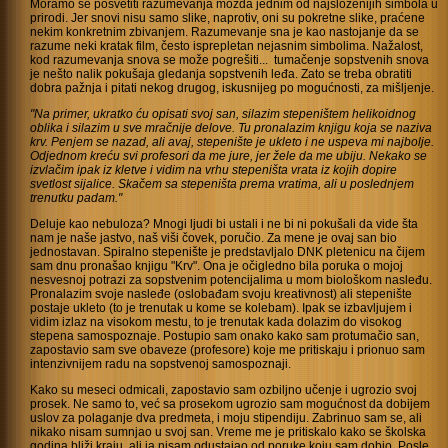
Moramo se posvetiti razumevanja možda jednim od najsloženijih simbola u
prirodi. Jer snovi nisu samo slike, naprotiv, oni su pokretne slike, praćene
nekim konkretnim zbivanjem. Razumevanje sna je kao nastojanje da se
razume neki kratak film, često isprepletan nejasnim simbolima. Nažalost,
kod razumevanja snova se može pogrešiti... tumačenje sopstvenih snova
je nešto nalik pokušaja gledanja sopstvenih leđa. Zato se treba obratiti
dobra pažnja i pitati nekog drugog, iskusnijeg po mogućnosti, za mišljenje.
"Na primer, ukratko ću opisati svoj san, silazim stepeništem helikoidnog
oblika i silazim u sve mračnije delove. Tu pronalazim knjigu koja se naziva
krv. Penjem se nazad, ali avaj, stepenište je ukleto i ne uspeva mi najbolje.
Odjednom kreću svi profesori da me jure, jer žele da me ubiju. Nekako se
izvlačim ipak iz kletve i vidim na vrhu stepeništa vrata iz kojih dopire
svetlost sijalice. Skačem sa stepeništa prema vratima, ali u poslednjem
trenutku padam."
Deluje kao nebuloza? Mnogi ljudi bi ustali i ne bi ni pokušali da vide šta
nam je naše jastvo, naš viši čovek, poručio. Za mene je ovaj san bio
jednostavan. Spiralno stepenište je predstavljalo DNK pletenicu na čijem
sam dnu pronašao knjigu "Krv". Ona je očigledno bila poruka o mojoj
nesvesnoj potrazi za sopstvenim potencijalima u mom biološkom nasleđu.
Pronalazim svoje nasleđe (oslobađam svoju kreativnost) ali stepenište
postaje ukleto (to je trenutak u kome se kolebam). Ipak se izbavljujem i
vidim izlaz na visokom mestu, to je trenutak kada dolazim do visokog
stepena samospoznaje. Postupio sam onako kako sam protumačio san,
zapostavio sam sve obaveze (profesore) koje me pritiskaju i prionuo sam
intenzivnijem radu na sopstvenoj samospoznaji.
Kako su meseci odmicali, zapostavio sam ozbiljno učenje i ugrozio svoj
prosek. Ne samo to, već sa prosekom ugrozio sam mogućnost da dobijem
uslov za polaganje dva predmeta, i moju stipendiju. Zabrinuo sam se, ali
nikako nisam sumnjao u svoj san. Vreme me je pritiskalo kako se školska
godina bliži kraju, ali ja nisam odustajao od poruke koju sam dobio. Posle