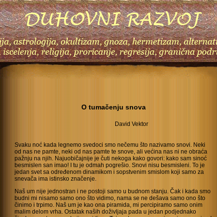
O tumačenju snova
David Vektor
Svaku noć kada legnemo svedoci smo nečemu što nazivamo snovi. Neki
od nas ne pamte, neki od nas pamte te snove, ali većina nas ni ne obraća
pažnju na njih. Najuobičajnije je čuti nekoga kako govori: kako sam sinoć
besmislen san imao! I tu je odmah pogrešio. Snovi nisu besmisleni. To je
jedan svet sa određenom dinamikom i sopstvenim smislom koji samo za
snevača ima istinsko značenje.
Naš um nije jednostran i ne postoji samo u budnom stanju. Čak i kada smo
budni mi nisamo samo ono što vidimo, nama se ne dešava samo ono što
činimo i trpimo. Naš um je kao ona piramida, mi percipiramo samo onim
malim delom vrha. Ostatak naših doživljaja pada u jedan podjednako