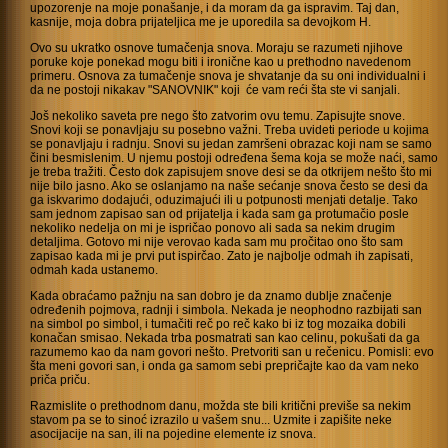
upozorenje na moje ponašanje, i da moram da ga ispravim. Taj dan,
kasnije, moja dobra prijateljica me je uporedila sa devojkom H.
Ovo su ukratko osnove tumačenja snova. Moraju se razumeti njihove
poruke koje ponekad mogu biti i ironične kao u prethodno navedenom
primeru. Osnova za tumačenje snova je shvatanje da su oni individualni i
da ne postoji nikakav "SANOVNIK" koji će vam reći šta ste vi sanjali.
Još nekoliko saveta pre nego što zatvorim ovu temu. Zapisujte snove.
Snovi koji se ponavljaju su posebno važni. Treba uvideti periode u kojima
se ponavljaju i radnju. Snovi su jedan zamršeni obrazac koji nam se samo
čini besmislenim. U njemu postoji određena šema koja se može naći, samo
je treba tražiti. Često dok zapisujem snove desi se da otkrijem nešto što mi
nije bilo jasno. Ako se oslanjamo na naše sećanje snova često se desi da
ga iskvarimo dodajući, oduzimajući ili u potpunosti menjati detalje. Tako
sam jednom zapisao san od prijatelja i kada sam ga protumačio posle
nekoliko nedelja on mi je ispričao ponovo ali sada sa nekim drugim
detaljima. Gotovo mi nije verovao kada sam mu pročitao ono što sam
zapisao kada mi je prvi put ispirčao. Zato je najbolje odmah ih zapisati,
odmah kada ustanemo.
Kada obraćamo pažnju na san dobro je da znamo dublje značenje
određenih pojmova, radnji i simbola. Nekada je neophodno razbijati san
na simbol po simbol, i tumačiti reč po reč kako bi iz tog mozaika dobili
konačan smisao. Nekada trba posmatrati san kao celinu, pokušati da ga
razumemo kao da nam govori nešto. Pretvoriti san u rečenicu. Pomisli: evo
šta meni govori san, i onda ga samom sebi prepričajte kao da vam neko
priča priču.
Razmislite o prethodnom danu, možda ste bili kritični previše sa nekim
stavom pa se to sinoć izrazilo u vašem snu... Uzmite i zapišite neke
asocijacije na san, ili na pojedine elemente iz snova.