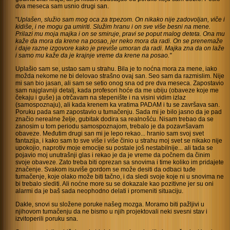
dva meseca sam usnio drugi san.
"
Uplašen, služio sam mog oca za trpezom. On nikako nije zadovoljan, viče i
kidiše, i ne mogu ga umiriti. Služim hranu i on sve više besni na mene.
Prilazi mu moja majka i on se smiruje, pravi se poput malog deteta. Ona mu
kaže da mora da krene na posao, jer neko mora da radi. On se prenemaže
i daje razne izgovore kako je previše umoran da radi. Majka zna da on laže
i samo mu kaže da je krajnje vreme da krene na posao."
Uplašio sam se, ustao sam u strahu. Bila je to noćna mora za mene, iako
možda nekome ne bi delovao strašno ovaj san. Seo sam da razmislim. Nije
mi san bio jasan, ali sam se setio onog sna od pre dva meseca. Zapostavio
sam najglavniji detalj, kada profesori hoće da me ubiju (obaveze koje me
čekaju i guše) ja otrčavam na stepenište i na visini vidim izlaz
(samospoznaju), ali kada krenem ka vratima PADAM i tu se završava san.
Poruku pada sam zapostavio u tumačenju. Sada mi je bilo jasno da je pad
značio nerealne želje, gubitak dodira sa realnošću. Nisam trebao da se
zanosim u tom periodu samospoznajom, trebalo je da pozavršavam
obaveze. Međutim drugi san mi je lepo rekao... hranio sam svoj svet
fantazija, i kako sam to sve više i više činio u strahu moj svet se nikako nije
upokojio, naprotiv moje emocije su postale još nestabilnije... ali tada se
pojavio moj unutrašnji glas i rekao je da je vreme da počnem da činim
svoje obaveze. Zato treba biti oprezan sa snovima i time koliko im pridajete
značenje. Svakom isuviše gordom se može desiti da odbaci tuđe
tumačenje, koje olako može biti tačno, i da sledi svoje koje ni u snovima ne
bi trebalo slediti. Ali noćne more su se dokazale kao pozitivne jer su oni
alarmi da je baš sada neophodno delati i promeniti situaciju.
Dakle, snovi su složene poruke našeg mozga. Moramo biti pažljivi u
njihovom tumačenju da ne bismo u njih projektovali neki svesni stav i
izvitoperili poruku sna.