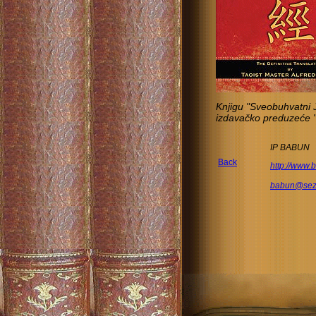
Knjigu "Sveobuhvatni J
izdavačko preduzeće 
IP BABUN
Back
http://www.
babun@sez