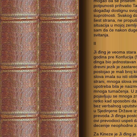
mogao da se prisetim 
potpunosti prihvatio Ta
događaji dostignu svoju
suprotnosti. Svakog d
šest strana, ne propuš
situacija u mojoj zemlj
sam da će nakon duge 
svitanja.
II
Ji đing je veoma stara 
godina pre Konfucija (5
dinga bio jednostavan 
drevni jezik je zasta
postojao je mali broj 
slova imala su isti obl
strani, mnoga slova imal
upotreba bila je naizm
mnoga tumačenja. U zav
pojavljuju se mnoga zna
retko kad sposobni da 
bez verbalnog uputstv
u Sjedinjene Države i
prevoda Ji đinga posto
ovi prevodioci uspeli d
decenije neophodne za
Za Kineze je Ji đing je i