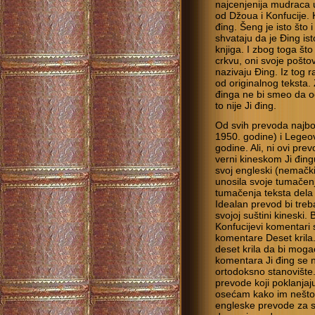
najcenjenija mudraca u 
od Džoua i Konfucije.
đing. Šeng je isto što i
shvataju da je Đing isto
knjiga. I zbog toga što
crkvu, oni svoje poštov
nazivaju Đing. Iz tog r
od originalnog teksta.
đinga ne bi smeo da o
to nije Ji đing.
Od svih prevoda najbo
1950. godine) i Legeov
godine. Ali, ni ovi pre
verni kineskom Ji đing
svoj engleski (nemački)
unosila svoje tumačen
tumačenja teksta dela 
Idea­lan prevod bi treb
svojoj suštini kineski.
Konfucijevi komentari 
komentare Deset krila
deset krila da bi moga
komentara Ji đing se n
ortodoksno stanovište
prevode koji poklanjaj
osećam kako im nešto
engleske prevode za s