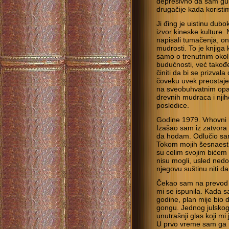
depresivno da sam gub
drugačije kada koristi
Ji đing je uistinu du
izvor kineske kulture. 
napisali tumačenja, on
mudrosti. To je knjiga
samo o trenutnim oko
budućnosti, već takođe
činiti da bi se prizvala
čoveku uvek preostaje
na sveobuhvatnim opaž
drevnih mudraca i njih
posledice.
Godine 1979. Vrhovni 
Izašao sam iz zatvora
da hodam. Odlučio sa
Tokom mojih šesnaest 
su celim svojim bićem b
nisu mogli, usled ned
njegovu suštinu niti d
Čekao sam na prevod koj
mi se is­punila. Kada 
godine, plan mije bio 
gongu. Jednog julskog
unutrašnji glas koji mi
U prvo vreme sam ga i