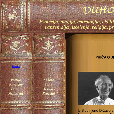
PRIČA O 
Home
Poezija
Kabala
Filozofija
Tarot
Drevne
Ji Đing
civilizacije
Feng Šui
U Sjedinjene Države s