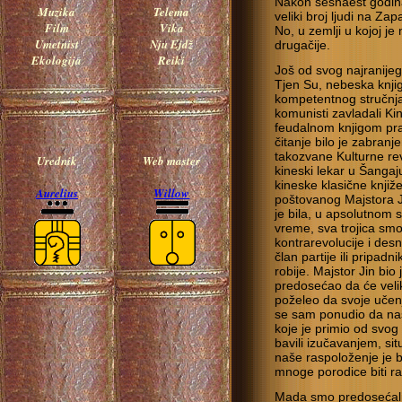
Nakon šesnaest godina
Muzika
Telema
veliki broj ljudi na Z
Film
Vika
No, u zemlji u kojoj je 
Umetnist
Nju Ejdž
drugačije.
Ekologija
Reiki
Još od svog najranijeg
Tjen Su, nebeska knji
kompetentnog stručnja
komunisti zavladali Ki
feudalnom knjigom praz
čitanje bilo je zabran
takozvane Kulturne revo
Urednik
Web master
kineski lekar u Šangaj
kineske klasične knjiže
Aurelius
Willow
poštovanog Majstora J
je bila, u apsolutnom 
vreme, sva trojica smo
kontrarevolucije i desn
član partije ili pripadn
robije. Majstor Jin bi
predosećao da će veli
poželeo da svoje učenj
se sam ponudio da na
koje je primio od svog
bavili izučavanjem, sit
naše raspoloženje je b
mnoge porodice biti ra
Mada smo predosećali 