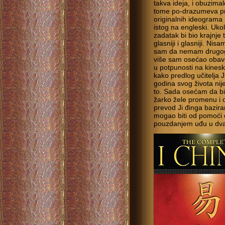
takva ideja, i obuzim
tome po-drazumeva pre
originalnih ideograma
istog na engleski. Uko
zadatak bi bio krajnje
glasniji i glasniji. 
sam da nemam drugog i
više sam osećao obav
u potpunosti na kines
kako predlog učitelja
godina svog života nije
to. Sada osećam da bi
žarko žele promenu i o
prevod Ji đinga bazira
mogao biti od pomoći 
pouzdanjem uđu u dva