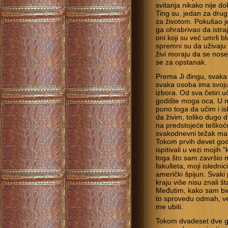
svitanja nikako nije do
Ting su, jedan za drugi
za životom. Pokušao 
ga ohrabrivao da istr
oni koji su već umrli b
spremni su da uživaju 
živi moraju da se nose
se za opstanak.
Prema Ji đingu, svaka 
svaka osoba ima svoju
izbora. Od sva četiri u
godište moga oca. U 
puno toga da učim i is
da živim, toliko dugo 
na predstojeće teškoć
svakodnevni težak man
Tokom prvih devet god
ispitivali u vezi mojih
toga što sam završio 
fakulteta, moji isledni
američki špijun. Svaki
kraju više nisu znali š
Međutim, kako sam bio 
to sprovedu odmah, ve
me ubiti.
Tokom dvadeset dve g