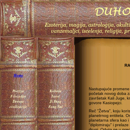
RA
Home
Nastupajuće promene n
Poezija
Kabala
početak novog doba zaj
Filozofija
Tarot
završetak Kali Juge, k
Drevne
Ji Đing
govore Kasiopejci.
civilizacije
Feng Šui
Reč "Žetva", koju koris
planetrnog entiteta. 
planetarna sfera kao i
"diplomiraju" i prelaz
drugi. Odvija se u pre