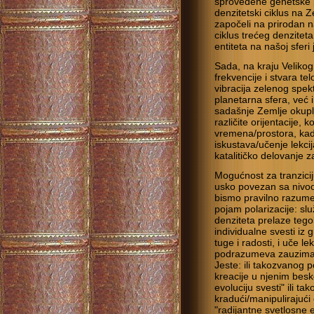
sprovedene genetske p
denzitetski ciklus na Z
započeli na prirodan 
ciklus trećeg denziteta
entiteta na našoj sfer
Sada, na kraju Veliko
frekvencije i stvara te
vibracija zelenog spe
planetarna sfera, već i
sadašnje Zemlje okuplj
različite orijentacije, k
vremena/prostora, kada 
iskustava/učenje lekcij
katalitičko delovanje z
Mogućnost za tranzicij
usko povezan sa nivoo
bismo pravilno razumeli
pojam polarizacije: slu
denziteta prelaze tegob
individualne svesti iz 
tuge i radosti, i uče le
podrazumeva zauzima
Jeste: ili takozvanog 
kreacije u njenim besk
evoluciju svesti" ili t
kradući/manipulirajući 
"radijantne svetlosne