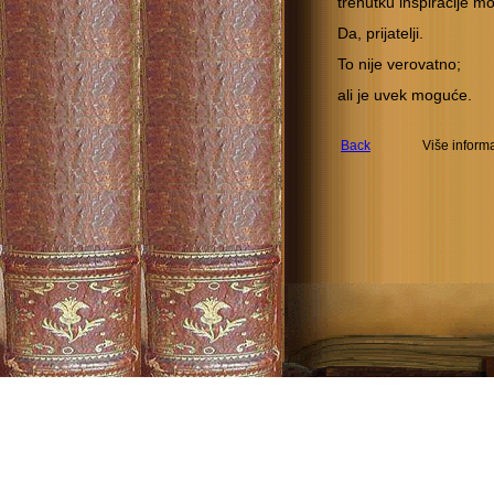
trenutku inspiracije m
Da, prijatelji.
To nije verovatno;
ali je uvek moguće.
Back
Više inform