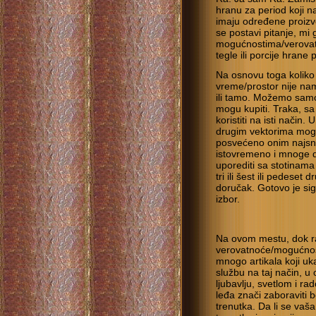
hranu za period koji 
imaju određene proizvo
se postavi pitanje, mi
mogućnostima/verovat
tegle ili porcije hrane
Na osnovu toga kolik
vreme/prostor nije nam
ili tamo. Možemo sam
mogu kupiti. Traka, sa
koristiti na isti način
drugim vektorima mogu
posvećeno onim najsnaž
istovremeno i mnoge d
uporediti sa stotinama 
tri ili šest ili pedeset
doručak. Gotovo je sig
izbor.
Na ovom mestu, dok ra
verovatnoće/mogućnos
mnogo artikala koji uka
službu na taj način, u 
ljubavlju, svetlom i ra
leđa znači zaboraviti
trenutka. Da li se va