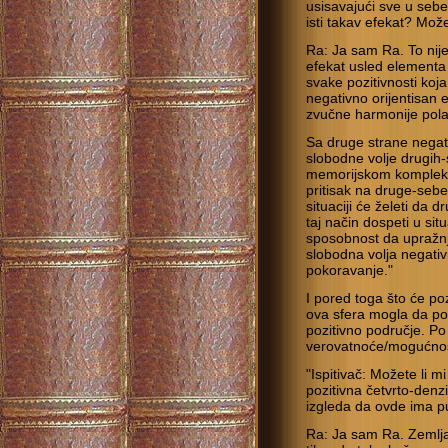
usisavajući sve u sebe.
isti takav efekat? Može
Ra: Ja sam Ra. To nije
efekat usled elementa
svake pozitivnosti koja
negativno orijentisan e
zvučne harmonije polar
Sa druge strane negati
slobodne volje drugih
memorijskom kompleksu, 
pritisak na druge-sebe.
situaciji će želeti da 
taj način dospeti u si
sposobnost da upražnj
slobodna volja negativ
pokoravanje."
I pored toga što će po
ova sfera mogla da pod
pozitivno područje. Po
verovatnoće/mogućnost
"Ispitivač: Možete li mi
pozitivna četvrto-denz
izgleda da ovde ima p
Ra: Ja sam Ra. Zemlja 