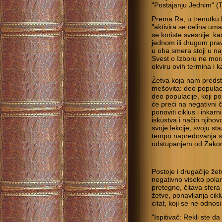
"Postajanju Jednim" (
Prema Ra, u trenutku 
"aktivira se celina uma
se koriste svesnije: ka
jednom ili drugom pra
u oba smera stoji u na
Svest o Izboru ne mo
okviru ovih termina i k
Žetva koja nam predsto
mešovita: deo populacij
deo populacije, koji p
će preći na negativni č
ponoviti ciklus i inka
iskustva i način njiho
svoje lekcije, svoju st
tempo napredovanja s
odstupanjem od Zako
Postoje i drugačije že
negativno visoko polari
pretegne, čitava sfera
žetve, ponavljanja cik
citat, koji se ne odnosi
"Ispitivač: Rekli ste d