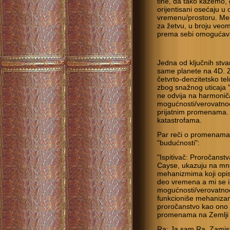
tihe, da tako kažemo, g
orijentisani osećaju 
vremenu/prostoru. Međut
za žetvu, u broju veom
prema sebi omogućava
Jedna od ključnih stvar
same planete na 4D. Zem
četvrto-denzitetsko te
zbog snažnog uticaja "n
ne odvija na harmoniča
mogućnosti/verovatnoće
prijatnim promenama. 
katastrofama.
Par reči o promenama n
"budućnosti":
"Ispitivač: Proročanst
Cayse, ukazuju na mno
mehanizmima koji opis
deo vremena a mi se 
mogućnosti/verovatno
funkcioniše mehanizam
proročanstvo kao ono 
promenama na Zemlji i
Ra: Ja sam Ra. Zamisli