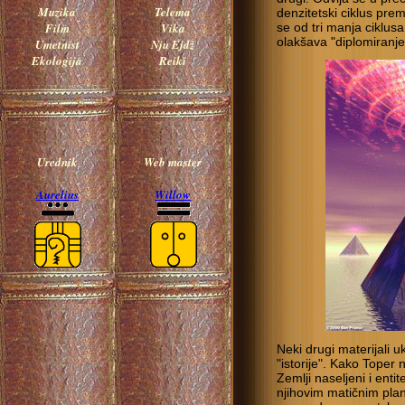
Muzika
Telema
denzitetski ciklus pre
Film
Vika
se od tri manja ciklusa
olakšava "diplomiranje
Umetnist
Nju Ejdž
Ekologija
Reiki
Urednik
Web master
Aurelius
Willow
Neki drugi materijali 
"istorije". Kako Toper
Zemlji naseljeni i entit
njihovim matičnim pla