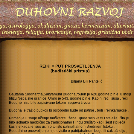
REIKI = PUT PROSVETLJENJA
(budistički pristup)
Biljana Bili Pantelić
Gautama Siddhartha,Sakyamuni Buddha,rođen je 620.godine p.n.e. u Indiji
blizu Nepalske granice. Umro je 543. godine p.n.e. Kao ni reči Isusa , reči
Buddhe nisu bile zapisivane tokom njegova života.
Buddha je tražio put koji bi oslobodio ljude od patnje , boli i reinkarnacije .
Primao je u svoje učenje muškarce i žene , ljude svih kasti i staleža , što je
bilo jednako naobično za tradicionalno Hindu društvo kao i šest stoljeća
kasnije kada je Isus učinio to isto patrijahalnom Srednjem Istoku .
Budddhino prosvetljenje nije ovisilo o patrijahalnom bogu ili čak učitelju ,