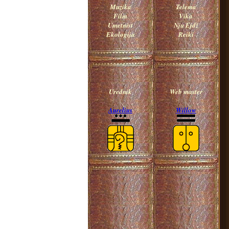
Muzika
Telema
Film
Vika
Umetnist
Nju Ejdž
Ekologija
Reiki
Urednik
Web master
Aurelius
Willow