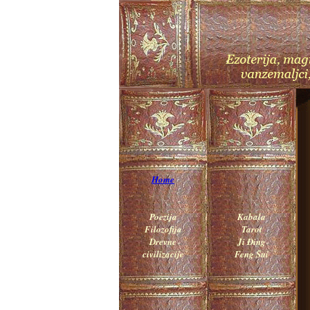
Home
Poezija
Kabala
Filozofija
Tarot
Drevne
Ji Đing
civilizacije
Feng Šui