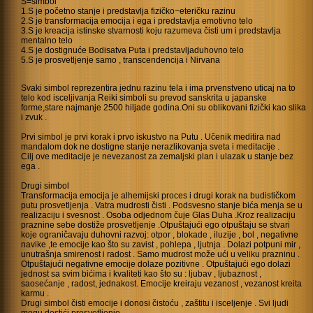
S=simbol
1.S je početno stanje i predstavlja fizičko~eteričku razinu
2.S je transformacija emocija i ega i predstavlja emotivno telo
3.S je kreacija istinske stvarnosti koju razumeva čisti um i predstavlja
mentalno telo
4.S je dostignuće Bodisatva Puta i predstavljaduhovno telo
5.S je prosvetljenje samo , transcendencija i Nirvana
Svaki simbol reprezentira jednu razinu tela i ima prvenstveno uticaj na to
telo kod isceljivanja Reiki simboli su prevod sanskrita u japanske
forme,stare najmanje 2500 hiljade godina.Oni su oblikovani fizički kao slika
i zvuk .
Prvi simbol je prvi korak i prvo iskustvo na Putu . Učenik meditira nad
mandalom dok ne dostigne stanje nerazlikovanja sveta i meditacije .
Cilj ove meditacije je nevezanost za zemaljski plan i ulazak u stanje bez
ega .
Drugi simbol
Transformacija emocija je alhemijski proces i drugi korak na budističkom
putu prosvetljenja . Vatra mudrosti čisti . Podsvesno stanje bića menja se u
realizaciju i svesnost . Osoba odjednom čuje Glas Duha .Kroz realizaciju
praznine sebe dostiže prosvetljenje .Otpuštajući ego otpuštaju se stvari
koje ograničavaju duhovni razvoj: otpor , blokade , iluzije , bol , negativne
navike ,te emocije kao što su zavist , pohlepa , ljutnja . Dolazi potpuni mir ,
unutrašnja smirenost i radost . Samo mudrost može ući u veliku prazninu .
Otpuštajući negativne emocije dolaze pozitivne . Otpuštajući ego dolazi
jednost sa svim bićima i kvaliteti kao što su : ljubav , ljubaznost ,
saosećanje , radost, jednakost. Emocije kreiraju vezanost , vezanost kreita
karmu .
Drugi simbol čisti emocije i donosi čistoću , zaštitu i isceljenje . Svi ljudi