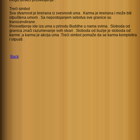
mogu dostići prosvetljenje .
Treći simbol
Sva stvarnost je kreirana iz svesnosti uma . Karma je kreirana i može biti
otpuštena umom . Sa nepostojanjem sebstva sve granice su
transcendirane .
Prosvetljenje ide iza uma u prirodu Buddhe u nama svima . Sloboda od
granica znači razumevanje svih stvari . Sloboda od iluzije je sloboda od
karme ,a karma je akcija uma .Treći simbol pomaže da se karma kompletira
i otpusti .
Back