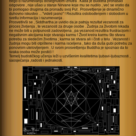
nego o razumevanju dosegnutom iznutra . Kada je Buddha pronašao
odgovore , nije ušao u stanje Nirvane koje mu se nudilo , već se vratio da
bi pomogao drugima da pronađu svoj Put . Prosvetljenje je dinamično
duhovno iskustvo ... "videti jasno" ! Rezultira oslobođenjem i slobodom u
svetlu informacija i razumevanja .
Prosvetlivši se , Siddhartha je uvidio da je patnja rezultat vezanosti za
proces življenja , te vezanosti za druge osobe . Žudnja za životom nikada
ne može biti u potpunosti zadovoljena , pa vezanost rezultira frustracijom i
negativnim akcijama koje stvaraju karmu ! Život kreira karmu što stvara
potrebu za sledećim životima ; karma se stvara ali i čisti u telu . Vezanost i
žudnja mogu biti otpištene i karma isceljena , tako da duša gubi potrebu za
ponovnim utelovljenjem . U svom prosvetljenju Buddha je spoznao da to
svaka osoba može postići !
Temelj budističkog učenja leži u uzvišenim kvalitetima ljubavi-ljubaznosti ,
saosjećanja ,radosti i jednakosti.