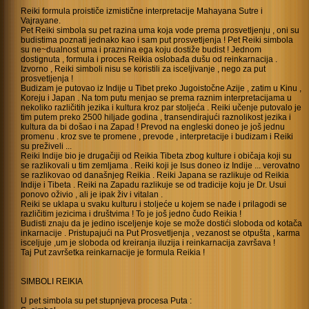
Reiki formula proističe izmistične interpretacije Mahayana Sutre i
Vajrayane.
Pet Reiki simbola su pet razina uma koja vode prema prosvetljenju , oni su
budistima poznati jednako kao i sam put prosvetljenja ! Pet Reiki simbola
su ne~dualnost uma i praznina ega koju dostiže budist ! Jednom
dostignuta , formula i proces Reikia oslobađa dušu od reinkarnacija .
Izvorno , Reiki simboli nisu se koristili za isceljivanje , nego za put
prosvetljenja !
Budizam je putovao iz Indije u Tibet preko Jugoistočne Azije , zatim u Kinu ,
Koreju i Japan . Na tom putu menjao se prema raznim interpretacijama u
nekoliko različitih jezika i kultura kroz par stoljeća . Reiki učenje putovalo je
tim putem preko 2500 hiljade godina , transendirajući raznolikost jezika i
kultura da bi došao i na Zapad ! Prevod na engleski doneo je još jednu
promenu . kroz sve te promene , prevode , interpretacije i budizam i Reiki
su preživeli ...
Reiki Indije bio je drugačiji od Reikia Tibeta zbog kulture i običaja koji su
se razlikovali u tim zemljama . Reiki koji je Isus doneo iz Indije ... verovatno
se razlikovao od današnjeg Reikia . Reiki Japana se razlikuje od Reikia
Indije i Tibeta . Reiki na Zapadu razlikuje se od tradicije koju je Dr. Usui
ponovo oživio , ali je ipak živ i vitalan .
Reiki se uklapa u svaku kulturu i stoljeće u kojem se nađe i prilagodi se
različitim jezicima i društvima ! To je još jedno čudo Reikia !
Budisti znaju da je jedino isceljenje koje se može dostići sloboda od kotača
inkarnacije . Pristupajući na Put Prosvetljenja , vezanost se otpušta , karma
isceljuje ,um je sloboda od kreiranja iluzija i reinkarnacija završava !
Taj Put završetka reinkarnacije je formula Reikia !
SIMBOLI REIKIA
U pet simbola su pet stupnjeva procesa Puta :