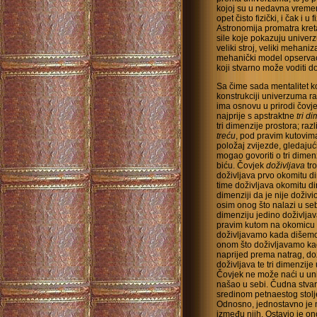
kojoj su u nedavna vremena
opet čisto fizički, i čak i
Astronomija promatra kreta
sile koje pokazuju univer
veliki stroj, veliki mehan
mehanički model opservaci
koji stvarno može voditi d
Sa čime sada mentalitet k
konstrukciji univerzuma r
ima osnovu u prirodi čovj
najprije s apstraktne
tri d
tri dimenzije prostora; raz
treću
, pod pravim kutovima.
položaj zvijezde, gledajući
mogao govoriti o tri dimen
biću. Čovjek
doživljava
tr
doživljava prvo okomitu di
time doživljava okomitu di
dimenziji da je nije doživ
osim onog što nalazi u sebi
dimenziju jedino doživljav
pravim kutom na okomicu 
doživljavamo kada dišemo i
onom što doživljavamo kad
naprijed prema natrag, do
doživljava te tri dimenzije
Čovjek ne može naći u univ
našao u sebi. Čudna stvar
sredinom petnaestog stolj
Odnosno, jednostavno je n
između njih. Ostavio je ono 