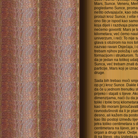
Mars, Sunce, Veneru, Merk
pogledamo Sunce, promatra
nešto odvajajuće, kao odva
prolazi kroz Sunce, i više 
ono što je ispod kao samo
koja dijeli i razdvaja plan
nećemo govoriti: Mars je t
kilometara; već ćemo nauč
univerzum, i reći: To nije
glava s obzirom na nos tol
nazvao ravan Osjećaja, i da
trebam njihov položaj i ud
formacijom i strukturom. T
da je jedan na tolikoj udal
Sunca, već trebam znati 
particije, Mars koji je izn
druge.
Sada bih trebao moći smje
op.pr.) kroz Sunce. Dakle k
da će u jednom trenutku st
prijeko i stajati s lijeve.
dimenzijama, naći ću da je
toliki i toliki broj kilome
kao što moram [proučavati]
ravnodušnosti da li je pla
desno, ali kažem da posto
kao što postoji između lij
jetra toliko centimetara s 
centimetara na lijevo, jer s
organ a drugi lijevi. Ovdje
ili na lijevo, oku izgleda raz