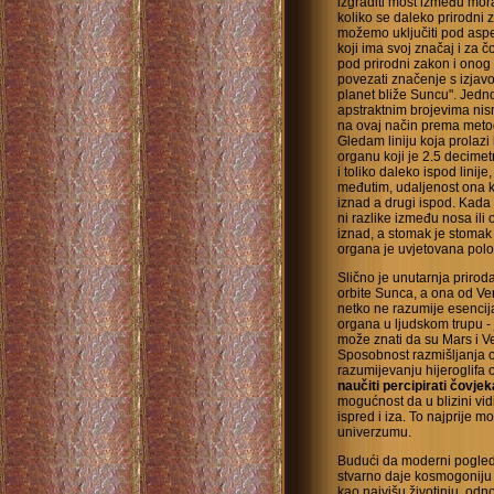
izgraditi most između mor
koliko se daleko prirodni z
možemo uključiti pod asp
koji ima svoj značaj i za 
pod prirodni zakon i onog
povezati značenje s izjav
planet bliže Suncu". Jedno
apstraktnim brojevima nism
na ovaj način prema meto
Gledam liniju koja prolazi
organu koji je 2.5 decimetr
i toliko daleko ispod linije,
međutim, udaljenost ona ko
iznad a drugi ispod. Kada n
ni razlike između nosa ili 
iznad, a stomak je stomak j
organa je uvjetovana pol
Slično je unutarnja priro
orbite Sunca, a ona od Ve
netko ne razumije esencija
organa u ljudskom trupu - 
može znati da su Mars i Ven
Sposobnost razmišljanja 
razumijevanju hijeroglif
naučiti percipirati čovje
mogućnost da u blizini vidi
ispred i iza. To najprije m
univerzumu.
Budući da moderni pogled
stvarno daje kosmogoniju i
kao najvišu životinju, odn