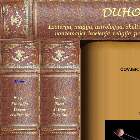
ČOVJEK:
Home
Poezija
Kabala
Filozofija
Tarot
Drevne
Ji Đing
civilizacije
Feng Šui