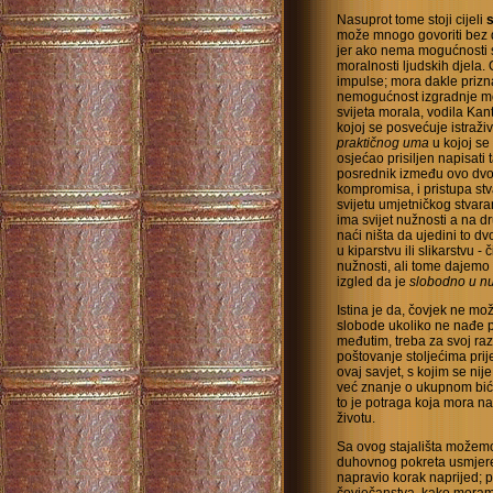
Nasuprot tome stoji cijeli
s
može mnogo govoriti bez 
jer ako nema mogućnosti s
moralnosti ljudskih djela
impulse; mora dakle prizna
nemogućnost izgradnje mos
svijeta morala, vodila Kant
kojoj se posvećuje istraži
praktičnog uma
u kojoj se
osjećao prisiljen napisati 
posrednik između ovo dvoje
kompromisa, i pristupa stv
svijetu umjetničkog stvara
ima svijet nužnosti a na d
naći ništa da ujedini to d
u kiparstvu ili slikarstvu 
nužnosti, ali tome dajemo 
izgled da je
slobodno u nu
Istina je da, čovjek ne mož
slobode ukoliko ne nađe 
međutim, treba za svoj raz
poštovanje stoljećima prij
ovaj savjet, s kojim se nije
već znanje o ukupnom biću
to je potraga koja mora
životu.
Sa ovog stajališta možemo 
duhovnog pokreta usmjere
napravio korak naprijed; p