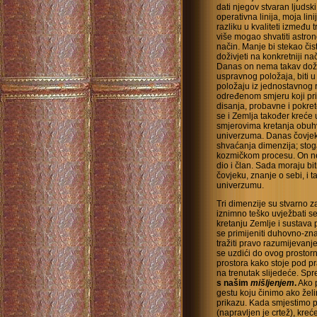
dati njegov stvaran ljudsk
operativna linija, moja lini
razliku u kvaliteti između 
više mogao shvatiti astr
način. Manje bi stekao čist
doživjeti na konkretniji na
Danas on nema takav doživ
uspravnog položaja, biti u
položaju iz jednostavnog
određenom smjeru koji pria
disanja, probavne i pokret
se i Zemlja također kreće 
smjerovima kretanja obuhv
univerzuma. Danas čovjek 
shvaćanja dimenzija; stog
kozmičkom procesu. On ne z
dio i član. Sada moraju bi
čovjeku, znanje o sebi, i 
univerzumu.
Tri dimenzije su stvarno z
iznimno teško uvježbati s
kretanju Zemlje i sustava
se primijeniti duhovno-z
tražiti pravo razumijevanje
se uzdići do ovog prostorn
prostora kako stoje pod p
na trenutak slijedeće. S
s našim
mišljenjem
.
Ako p
gestu koju činimo ako želi
prikazu. Kada smjestimo p
(napravljen je crtež), kre