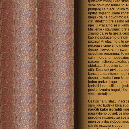
ljudskom znanju kao straš
sebe dovoljno temeljito. Ne
primjenjuje riječi. Toliko 
upitati svjesno, kada korist
ideju - da ne govorimo o Os
čist, direktno prelazimo o
riječi, i vraćamo se slik
Mišljenje - stavljajući prst
znamo da se ta gesta čest
kao što pokažemo prstom 
pažnju! Mi ulazimo u tu ra
nečega s čime smo u odno
desno i lijevo; jer mi stv
osjetilnim organima. To m
čulnim organom poduzimam
našem mišljenju također, p
objekata. S desnim čulni
njih. Tada oni prvi puta po
koncepta da nismo mogli o
desna, također i ono što d
jednu preko druge imamo s
koristiti jasne slike umjes
postati iznutra bogatiji i 
većim detaljima.
Ušavši na tu stazu, naći ć
sami kao ljudska bića su
naučiti kako izgraditi m
napravljeno čovjek će moći
prirodne nužnosti za sve št
mjeri ostavlja slobodnima;
smislu ostavlja slobodni