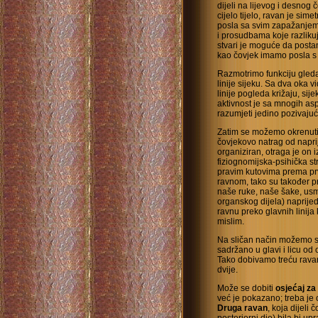
dijeli na lijevog i desnog
cijelo tijelo, ravan je sim
posla sa svim zapažanjem 
i prosudbama koje razlikuj
stvari je moguće da post
kao čovjek imamo posla 
Razmotrimo funkciju gleda
linije sijeku. Sa dva oka v
linije pogleda križaju, si
aktivnost je sa mnogih as
razumjeti jedino pozivajuć
Zatim se možemo okrenuti dr
čovjekovo natrag od naprij
organiziran, otraga je on
fiziognomijska-psihička st
pravim kutovima prema prvo
ravnom, tako su također pr
naše ruke, naše šake, usmj
organskog dijela) naprijed 
ravnu preko glavnih linija
mislim.
Na sličan način možemo smj
sadržano u glavi i licu od 
Tako dobivamo treću ravan
dvije.
Može se dobiti
osjećaj za
već je pokazano; treba je o
Druga ravan
, koja dijeli 