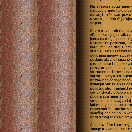
Na isti način mogu napravi
u skladu s time. I ako pro
dužan, kao što sam poveza
ravan s ljudskim Osjećaje
Voljom.
Sa svim ovim želio sam 
više od zadnjeg ostatka va
jedna na drugu, prema koj
ravnodušno povezani, i za
kalkuliran kao stroj. U as
stvar je uzeta u razmatran
odnosima njegovih točaka
postane aktivno i snažno 
misleće, biće koje osjeća 
povezan s jednom ravni, s
sa trećom pod pravim kut
vrijediti u vanjskom svije
ne zna više od toga nego d
materijal prikupljen za op
ponovno steći, i indirekt
čovjek shvatiti u kakvom s
oboje može primijeniti na
se samo uzme ovaj zadnji o
kutovima jedna prema drugo
univerzum čini strašno si
sadašnji pogled na univer
do stvarnog znanja o čovj
Antropozofska koncepcija
znanje o stvarima. Zar se s