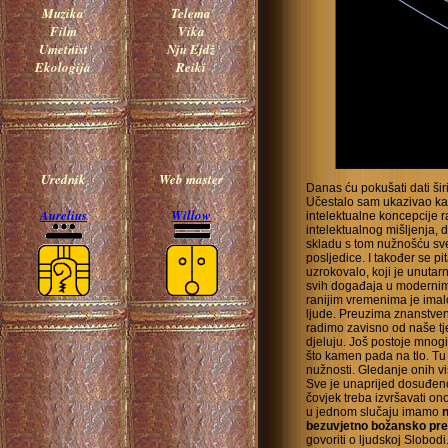
Muzika
Telema
Film
Vika
Umetnist
Nju Ejdž
Ekologija
Reiki
Urednik
Web master
Danas ću pokušati dati šir
Učestalo sam ukazivao ka
Aurelius
Willow
intelektualne koncepcije 
intelektualnog mišljenja,
skladu s tom nužnošću sv
posljedice. I također se pi
uzrokovalo, koji je unutar
svih događaja u modernim 
ranijim vremenima je imalo
ljude. Preuzima znanstven
radimo zavisno od naše tje
djeluju. Još postoje mnogi
što kamen pada na tlo. T
nužnosti. Gledanje onih viš
Sve je unaprijed dosuđeno
čovjek treba izvršavati o
u jednom slučaju imamo
n
bezuvjetno božansko pre
govoriti o ljudskoj Slobodi