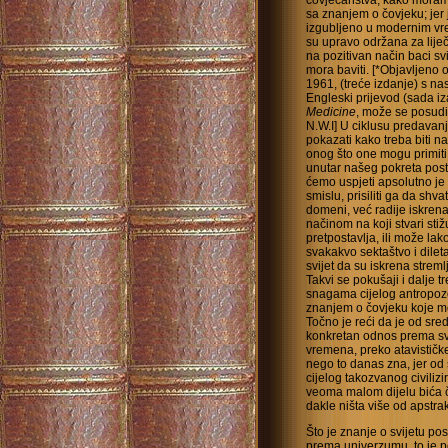
čovječanstva, kako moramo
sa znanjem o čovjeku; jer 
izgubljeno u modernim vre
su upravo održana za liječ
na pozitivan način baci sv
mora baviti. [*Objavljeno
1961, (treće izdanje) s n
Engleski prijevod (sada iz
Medicine
, može se posudit
N.W.I] U ciklusu predavanja
pokazati kako treba biti n
onog što one mogu primit
unutar našeg pokreta posto
ćemo uspjeti apsolutno je 
smislu, prisiliti ga da shv
domeni, već radije iskren
načinom na koji stvari stiž
pretpostavlja, ili može la
svakakvo sektaštvo i dilet
svijet da su iskrena streml
Takvi se pokušaji i dalje tr
snagama cijelog antropozo
znanjem o čovjeku koje mo
Točno je reći da je od sre
konkretan odnos prema svi
vremena, preko atavističke
nego to danas zna, jer od 
cijelog takozvanog civilizi
veoma malom dijelu bića č
dakle ništa više od apstra
Što je znanje o svijetu po
prema univerzumu, to je 