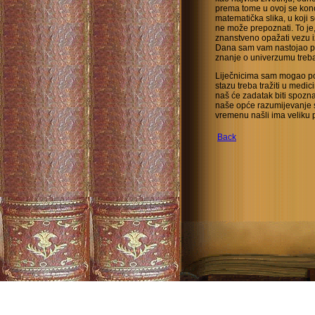
prema tome u ovoj se kon
matematička slika, u koji 
ne može prepoznati. To je
znanstveno opažati vezu 
Dana sam vam nastojao po
znanje o univerzumu treba 
Liječnicima sam mogao po
stazu treba tražiti u medic
naš će zadatak biti spoznat
naše opće razumijevanje sv
vremenu našli ima veliku 
Back