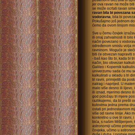
posteriorni dio) bila bi u
jer ova ravan ne može biti 
se može ocrtati ravan sime
ravan bila bi povezana s
vodoravna
, bila bi pove
Pokušajmo još jednom dobi
ćemo da ovom linijom mis
Sve u čemu čovjek izražava
ili onaj zahvalnosti ili bil
način povezano s vodorav
određenom smislu volja 
ravninom. Moguće je steći 
biti će obvezan napraviti 
- baš kao što bi, kada bi 
način, bio obvezan kalkul
Galileo i Kopernik kalkulir
univerzumu sada će mu se
kalkulirati u skladu s tri 
tri ravni, primijetiti da pos
natrag i naprijed. U matema
malo više desno ili lijevo, i
ili iznad, mjerimo desno ili
god položaju tri mjere post
razlikujemo, da bi prešli 
kutovima jedna prema dru
ostati pri jednostavnom mj
više od ravne linije. Ako 
konkretno u ove tri ravni,
bića, s našim Mišljenjem, 
astronomiji učimo primijen
čovjeka, učimo u astronomi
duše i duha. I postaje mog