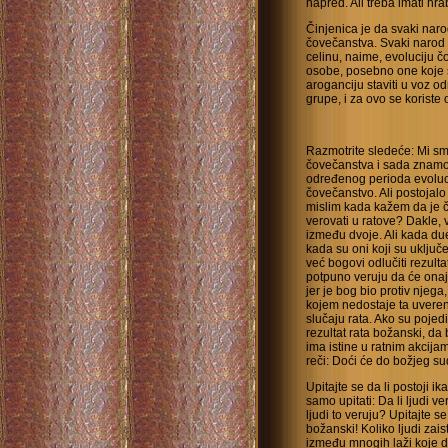
napred. Ali treba imati hrab
Činjenica je da svaki naro
čovečanstva. Svaki narod i
celinu, naime, evoluciju 
osobe, posebno one koje 
aroganciju staviti u voz o
grupe, i za ovo se koriste o
Razmotrite sledeće: Mi smo
čovečanstva i sada znamo 
određenog perioda evolucije
čovečanstvo. Ali postojalo
mislim kada kažem da je č
verovati u ratove? Dakle, v
između dvoje. Ali kada d
kada su oni koji su uključ
već bogovi odlučiti rezultat
potpuno veruju da će onaj k
jer je bog bio protiv njega
kojem nedostaje ta uverenos
slučaju rata. Ako su pojed
rezultat rata božanski, da
ima istine u ratnim akcija
reči: Doći će do božjeg su
Upitajte se da li postoji 
samo upitati: Da li ljudi v
ljudi to veruju? Upitajte s
božanski! Koliko ljudi zaist
između mnogih laži koje d