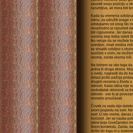
zauzeti svoju poziciju u s
razumljiva, ali mora biti te
Kada su vremena ozbiljna n
istinu, za udružiti snage s
odstupamo od onog što mo
neophodno je razumeti da 
biti izgovorene. Jer danas 
osmina slep treba videti š
tko veruje da se možete bo
uverljivo, imati vredna mi
se shvatiti ozbiljno s ob
suočeni s ovim, ne možemo 
veoma, zaista veoma loši.
Ne brinem se oko toga da p
jedna ili druga strana. Moj
u svetu, naglasiti da do 
dolazi pošto pažnja pridav
drugim vezama u životu u 
istinom. Kada istina nije n
nedostatak sklonosti za tr
istinom - sve to je povez
moramo proučavati.
Čovek za sada nije daleko
svom pogledu na svet. Nek
svet. U isto vreme, danas 
horizont. Jer se nauka pota
istine koje čovečanstvo i
širem kontekstu. Zaista, ka
došlo do toga ni u svakodn