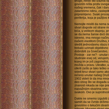
drugo, nešto što izaziva o
govorim ništa protiv ovoga
našeg vremena, čak i dana
zatamnimo istinu, zaslepiti 
pripremljeno. Svaki proce
periferija, koja je pažljivo
Nemojte misliti da nema s
stvari dogode od strane mu
bića, u velikom stupnju, 
se da nema šanse doći do dn
iskreno, ima mnogo načina 
našem vlastitom Društvu, k
slediti jednostavnu stazu i
trebalo uzimati objektivno 
dobrobiti za čovečanstvo,
Postoje - zar ne? - unutar
studirale esej od, verujem,
kojeg im je još zagonetno, 
možda u pravu. Ukratko, 
otkriti zašto je tako teško v
videti kroz stvari samo ako
rečeno unutar našeg Društ
1902 videli bi da ima mno
deo onog što se događa u
znanost nikada se nije pre
najvažnijim stvarima smo 
svakom. Ovo je suprotnost 
Dakle ne smemo izgubiti iz
samih da se čvrsto držimo 
govorimo o tekućim stvari
istinom. Moramo stvari gle