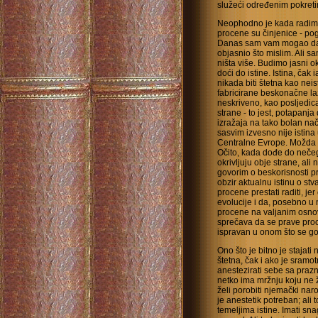
služeći određenim pokretim
Neophodno je kada radimo
procene su činjenice - pogl
Danas sam vam mogao dati 
objasnio što mislim. Ali s
ništa više. Budimo jasni o
doći do istine. Istina, čak
nikada biti štetna kao nei
fabricirane beskonačne la
neskriveno, kao posljedic
strane - to jest, potapanja
izražaja na tako bolan način
sasvim izvesno nije istina 
Centralne Evrope. Možda lj
Očito, kada dođe do nečeg
okrivljuju obje strane, ali 
govorim o beskorisnosti p
obzir aktualnu istinu o s
procene prestati raditi, j
evolucije i da, posebno u
procene na valjanim osnov
sprečava da se prave proce
ispravan u onom što se go
Ono što je bitno je stajati
štetna, čak i ako je sramo
anestezirati sebe sa praz
netko ima mržnju koju ne že
želi porobiti njemački nar
je anestetik potreban; ali t
temeljima istine. Imati sna