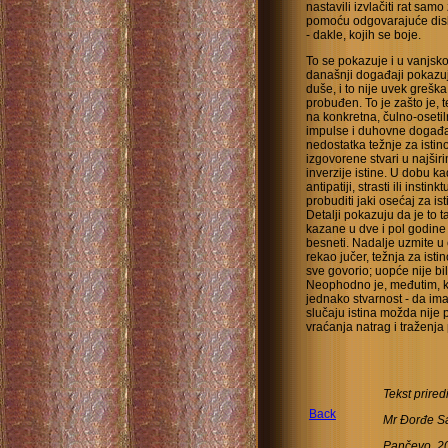
nastavili izvlačiti rat sam
pomoću odgovarajuće diskus
- dakle, kojih se boje.
To se pokazuje i u vanjsko
današnji događaji pokazuj
duše, i to nije uvek greška
probuđen. To je zašto je, 
na konkretna, čulno-osetil
impulse i duhovne događaje
nedostatka težnje za isti
izgovorene stvari u najšir
inverzije istine. U dobu ka
antipatiji, strasti ili insti
probuditi jaki osećaj za i
Detalji pokazuju da je to 
kazane u dve i pol godine
besneti. Nadalje uzmite u 
rekao jučer, težnja za isti
sve govorio; uopće nije bi
Neophodno je, međutim, kada
jednako stvarnost - da im
slučaju istina možda nije
vraćanja natrag i traženja
Tekst prired
Back
Mr Đorđe Sa
Pančevo, 2