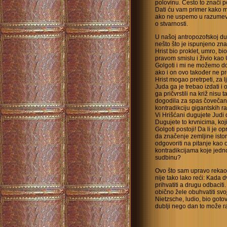
polovinu. Često to znači 
Dati ću vam primer kako mo
ako ne uspemo u razumevan
o stvarnosti.
U našoj antropozofskoj d
nešto što je ispunjeno zna
Hrist bio proklet, umro, b
pravom smislu i živio kao 
Golgoti i mi ne možemo d
ako i on ovo također ne pr
Hrist mogao pretrpeti, za 
Juda ga je trebao izdati i 
ga pričvrstili na križ nisu 
dogodila za spas čovečans
kontradikciju gigantskih r
Vi Hrišćani dugujete Judi 
Dugujete to krvnicima, koji 
Golgoti postoji! Da li je op
da značenje zemljine isto
odgovoriti na pitanje kao
kontradikcijama koje jedno
sudbinu?
Ovo što sam upravo rekao 
nije tako lako reći: Kada 
prihvatiti a drugu odbaciti
obično žele obuhvatiti svo
Nietzsche, ludio, bio goto
dublji nego dan to može r