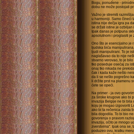
Bogu, ponuđene - prirodno 
dobu ne može postojati pr
Važno je stremiti razmišlj
u harmoniji. Samo čineći t
istina nije dečja igra pa 
se držati istine je ozbiljan
Ipak danas je potpuna skl
apsolutnom i proglasiti je z
Ono što je esencijalno je r
ljudska bića manipulirana,
ljudi manipulirani. To je i
naglašavao da to nije neš
stvarno verovao, to je bil
tko poseduje osećaj za istin
onaj tko nikada ne prekida
čak i kada kaže nešto neis
da li se nešto pogrešno ka
li držite prst na plamenu 
ćete se opeći.
Na primer - ja ovo govorim 
za široke krugove ako bi p
invazija Belgije ne bi bil
koju je mogao izgovoriti L
ako bi ta rečenica zaista b
bila dogodila. To bi bio n
govorenja o pravom razlog
invaziju, očito je mnogo ud
zverstvima". Ipak ona se, 
poduzeo ovu, kratku meru. 