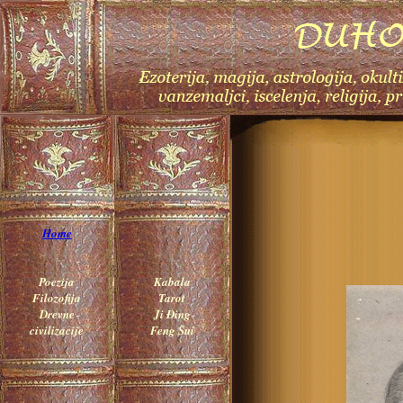
Home
Poezija
Kabala
Filozofija
Tarot
Drevne
Ji Đing
civilizacije
Feng Šui