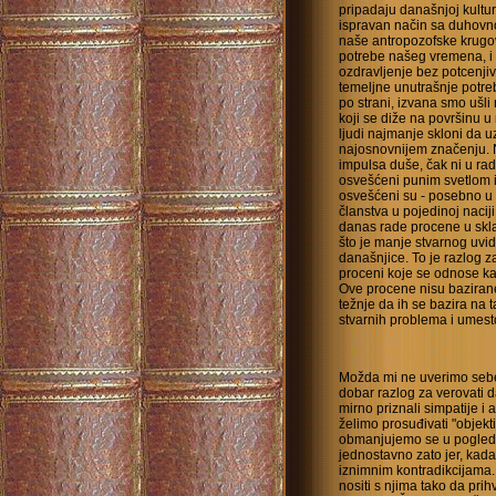
pripadaju današnjoj kultu
ispravan način sa duhovn
naše antropozofske krugo
potrebe našeg vremena, i 
ozdravljenje bez potcenjiv
temeljne unutrašnje potreb
po strani, izvana smo ušl
koji se diže na površinu u 
ljudi najmanje skloni da 
najosnovnijem značenju. Ni
impulsa duše, čak ni u rad
osvešćeni punim svetlom i
osvešćeni su - posebno u 
članstva u pojedinoj naciji
danas rade procene u skla
što je manje stvarnog uvid
današnjice. To je razlog
proceni koje se odnose kak
Ove procene nisu bazirane
težnje da ih se bazira na 
stvarnih problema i umesto
Možda mi ne uverimo sebe 
dobar razlog za verovati 
mirno priznali simpatije i an
želimo prosuđivati "objekt
obmanjujemo se u pogledu 
jednostavno zato jer, kada 
iznimnim kontradikcijama.
nositi s njima tako da pri