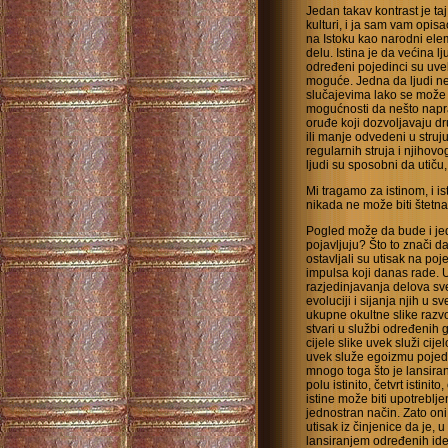
Jedan takav kontrast je ta
kulturi, i ja sam vam opisa
na Istoku kao narodni ele
delu. Istina je da većina l
određeni pojedinci su uvek 
moguće. Jedna da ljudi ne
slučajevima lako se može 
mogućnosti da nešto napr
oruđe koji dozvoljavaju dru
ili manje odvedeni u struj
regularnih struja i njihovo
ljudi su sposobni da utiču
Mi tragamo za istinom, i i
nikada ne može biti štetna i
Pogled može da bude i je
pojavljuju? Što to znači d
ostavljali su utisak na po
impulsa koji danas rade. 
razjedinjavanja delova s
evoluciji i sijanja njih u s
ukupne okultne slike razv
stvari u službi određenih
cijele slike uvek služi cij
uvek služe egoizmu pojedi
mnogo toga što je lansirano
polu istinito, četvrt istinit
istine može biti upotreblje
jednostran način. Zato oni
utisak iz činjenice da je,
lansiranjem određenih ide