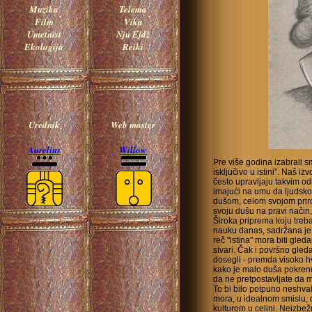
Muzika
Telema
Film
Vika
Umetnist
Nju Ejdž
Ekologija
Reiki
Urednik
Web master
Aurelius
Willow
Pre više godina izabrali 
isključivo u istini". Naš i
često upravljaju takvim o
imajući na umu da ljudsko
dušom, celom svojom prir
svoju dušu na pravi način
Široka priprema koju treb
nauku danas, sadržana je u
reč "istina" mora biti gled
stvari. Čak i površno gle
dosegli - premda visoko hva
kako je malo duša pokren
da ne pretpostavljate da 
To bi bilo potpuno neshv
mora, u idealnom smislu,
kulturom u celini. Neizb