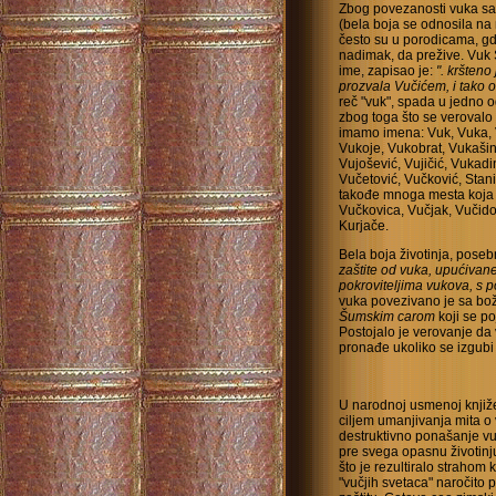
Zbog povezanosti vuka sa D
(bela boja se odnosila na 
često su u porodicama, gd
nadimak, da prežive. Vuk S
ime, zapisao je:
". kršteno
prozvala Vučićem, i tako o
reč "vuk", spada u jedno 
zbog toga što se verovalo d
imamo imena: Vuk, Vuka, 
Vukoje, Vukobrat, Vukašin
Vujošević, Vujičić, Vukadi
Vučetović, Vučković, Stan
takođe mnoga mesta koja 
Vučkovica, Vučjak, Vučido
Kurjače.
Bela boja životinja, pose
zaštite od vuka, upućiva
pokroviteljima vukova, s 
vuka povezivano je sa bož
Šumskim carom
koji se po
Postojalo je verovanje da 
pronađe ukoliko se izgubi
U narodnoj usmenoj knjiže
ciljem umanjivanja mita o 
destruktivno ponašanje vuk
pre svega opasnu životinj
što je rezultiralo strahom 
"vučjih svetaca" naročito 