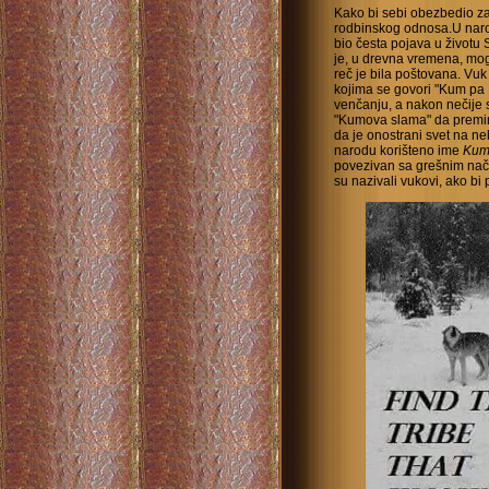
Kako bi sebi obezbedio zaš
rodbinskog odnosa.U naro
bio česta pojava u životu
je, u drevna vremena, mog
reč je bila poštovana. Vu
kojima se govori "Kum pa
venčanju, a nakon nečije s
"Kumova slama" da premi
da je onostrani svet na n
narodu korišteno ime
Kum
povezivan sa grešnim nač
su nazivali vukovi, ako bi 