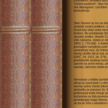
Lesovikom, šumskim duhom,
"vučjim pastirom". Stari No
ime
Managarm
, i proždir
pomračenje.
Stari Sloveni su mu se divi
smatrali svojim pretkom. U
čovek koji ubije vuka mor
brašno, što predstavlja žr
ubustvo pretka. Veselin Ča
više rukopisa. Jedan je ob
1863, 2, 733 idd) . U katalo
poznatijim narodima uvek j
unutrašnjoj vezi. Za Srbin
mestu utoliko što je vuk,
(GNČ, 34, 1921, str. 274), 
predstavnik srpskog naroda
sasvim na svom mestu, utol
naroda, odnosno mitski pr
Verovanje u mitsko porekl
uticaj na svest ljudi i u d
veoma važno mesto tokom 
simboliku je preuzeo Sv. Sa
poštovanja kulta mnogi zav
božanstva su bila poveziv
predstavljao boga Velesa
se da se Srbi u određeno 