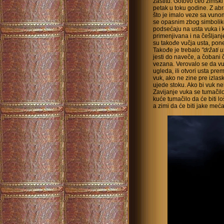
zaštitu. Gotovo ceo zimski
petak u toku godine. Z ab
što je imalo veze sa vunom
se opasnim zbog simbolike 
podsećaju na usta vuka i 
primenjivana i na češljanje
su takođe vučja usta, pone
Takođe je trebalo
"držati 
jesti do naveče, a čobani č
vezana. Verovalo se da 
ugleda, ili otvori usta pr
vuk, ako ne zine pre izla
ujede stoku. Ako bi vuk 
Zavijanje vuka se tumačilo
kuće tumačilo da će biti lo
a zimi da će biti jake meć