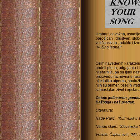
Hrabar i odvažan, usamljen 
porodičan i društven, slob
veličanstven., odakle i iz
"Vučino jedna!"
Osim navedenih karakterist
podeli plena, odgajanju i 
hijerarhije, pa su ljudi na
proizvedu raznovrsne rase
nije toliko otporna, snalaž
njih su primeri psećih vr
samostalan život i opstan
Ostaje jedinstven, ponos
Dažboga i naš predak.
Literatura:
Rade Rajić , "Kult vuka u
Nenad Gajić, "Slovenska M
Veselin Čajkanović, "Mit i 