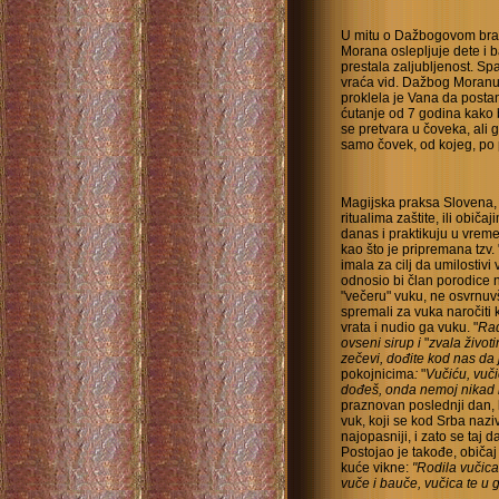
U mitu o Dažbogovom bra
Morana oslepljuje dete i b
prestala zaljubljenost. S
vraća vid. Dažbog Moranu 
proklela je Vana da postan
ćutanje od 7 godina kako 
se pretvara u čoveka, ali 
samo čovek, od kojeg, po 
Magijska praksa Slovena, 
ritualima zaštite, ili obi
danas i praktikuju u vrem
kao što je pripremana tzv.
imala za cilj da umilostivi
odnosio bi član porodice n
"večeru" vuku, ne osvrnuv
spremali za vuka naročiti
vrata i nudio ga vuku. "
Rad
ovseni sirup i
"
zvala životi
zečevi, dođite kod nas da 
pokojnicima
:
"
Vučiću, vuč
dođeš, onda nemoj nikad n
praznovan poslednji dan, k
vuk, koji se kod Srba naz
najopasniji, i zato se taj
Postojao je takođe, običa
kuće vikne:
"Rodila vučica
vuče i bauče, vučica te u g