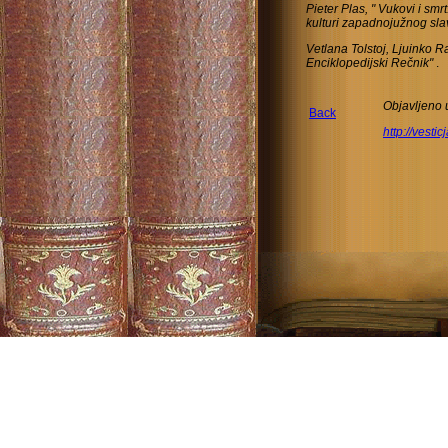
Pieter Plas, "
Vukovi i smrt
kulturi zapadnojužnog sla
Vetlana Tolstoj, Ljuinko R
Enciklopedijski Rečnik"
.
Objavljeno u 
Back
http://vestic