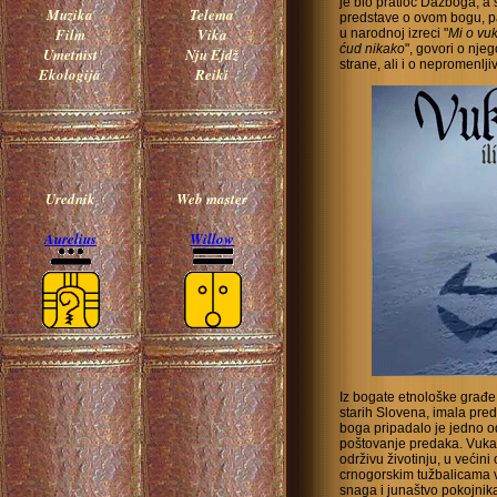
je bio pratioc Dažboga, a 
Muzika
Telema
predstave o ovom bogu, pa
Film
Vika
u narodnoj izreci "
Mi o vuk
ćud nikako
", govori o nje
Umetnist
Nju Ejdž
strane, ali i o nepromenlj
Ekologija
Reiki
Urednik
Web master
Aurelius
Willow
Iz
bogate etnološke građe 
starih Slovena, imala pre
boga pripadalo je jedno od
poštovanje predaka. Vuka 
održivu životinju, u većini 
crnogorskim tužbalicama v
snaga i junaštvo pokojnika