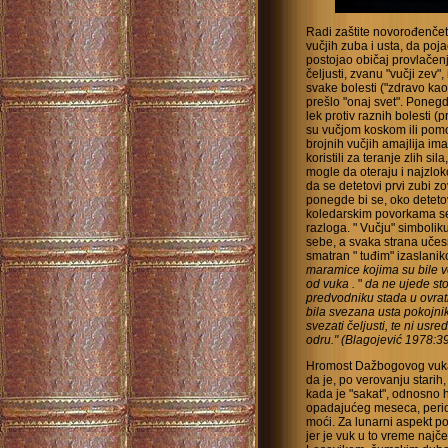
Radi zaštite novorođenčeta
vučjih zuba i usta, da poj
postojao običaj provlačen
čeljusti, zvanu "vučji zev", 
svake bolesti ("zdravo kao
prešlo "onaj svet". Ponegd
lek protiv raznih bolesti (
su vučjom koskom ili pomo
brojnih vučjih amajlija ima
koristili za teranje zlih si
mogle da oteraju i najzlo
da se detetovi prvi zubi z
ponegde bi se, oko detetov
koledarskim povorkama se č
razloga. " Vučju" simbolik
sebe, a svaka strana učesn
smatran " tuđim" izaslanik
maramice kojima su bile ve
od vuka .
"
da ne ujede sto
predvodniku stada u ovratni
bila svezana usta pokojni
svezati čeljusti, te ni usr
odru." (Blagojević 1978:39
Hromost Dažbogovog vuka
da je, po verovanju stari
kada je "sakat", odnosno
opadajućeg meseca, perio
moći. Za lunarni aspekt p
jer je vuk u to vreme najč