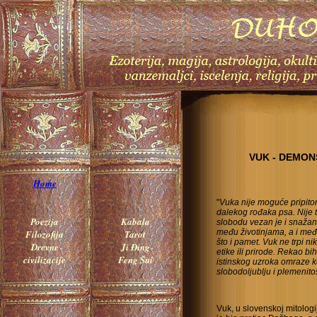
VUK - DEMON
Home
"
Vuka nije moguće pripitom
dalekog rođaka psa. Nije t
Poezija
Kabala
slobodu vezan je i snaža
među životinjama, a i međ
Filozofija
Tarot
što i pamet. Vuk ne trpi n
Drevne
Ji Đing
etike ili prirode. Rekao b
civilizacije
Feng Šui
istinskog uzroka omraze k
slobodoljublju i plemenitos
Vuk, u slovenskoj mitologi